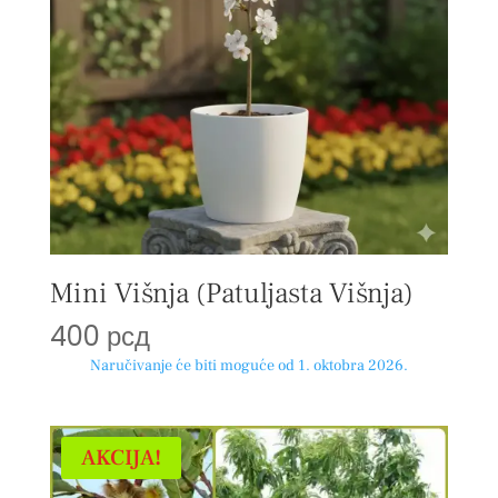
Mini Višnja (Patuljasta Višnja)
400
рсд
Naručivanje će biti moguće od 1. oktobra 2026.
AKCIJA!