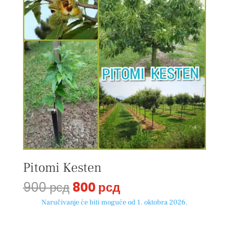
Pitomi Kesten
Originalna
Trenutna
900
рсд
800
рсд
cena
cena
Naručivanje će biti moguće od 1. oktobra 2026.
je
je:
bila:
800 рсд.