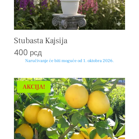
Stubasta Kajsija
400
рсд
Naručivanje će biti moguće od 1. oktobra 2026.
AKCIJA!