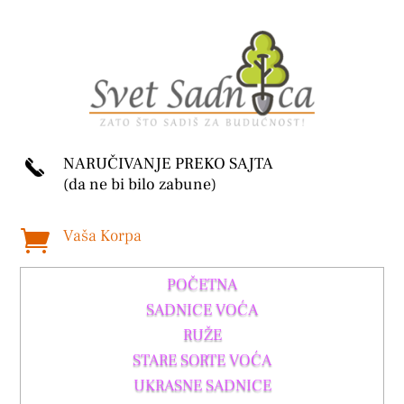
NARUČIVANJE PREKO SAJTA
(da ne bi bilo zabune)
Vaša Korpa

POČETNA
SADNICE VOĆA
RUŽE
STARE SORTE VOĆA
UKRASNE SADNICE