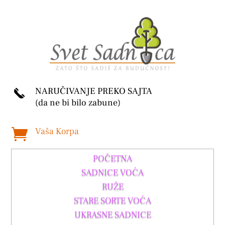
NARUČIVANJE PREKO SAJTA
(da ne bi bilo zabune)
Vaša Korpa

POČETNA
SADNICE VOĆA
RUŽE
STARE SORTE VOĆA
UKRASNE SADNICE