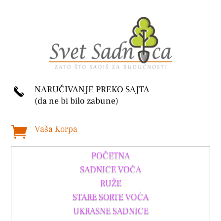
NARUČIVANJE PREKO SAJTA
(da ne bi bilo zabune)
Vaša Korpa

POČETNA
SADNICE VOĆA
RUŽE
STARE SORTE VOĆA
UKRASNE SADNICE