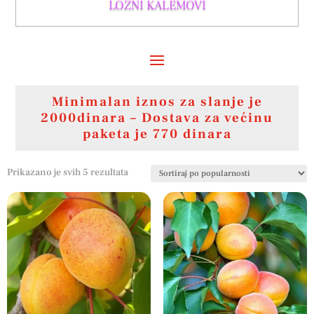
LOZNI KALEMOVI
Minimalan iznos za slanje je
2000dinara – Dostava za većinu
paketa je 770 dinara
Sortirano
Prikazano je svih 5 rezultata
po
popularnosti