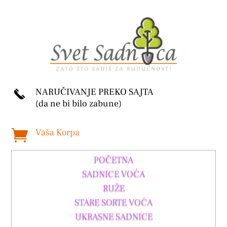
NARUČIVANJE PREKO SAJTA
(da ne bi bilo zabune)
Vaša Korpa

POČETNA
SADNICE VOĆA
RUŽE
STARE SORTE VOĆA
UKRASNE SADNICE