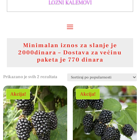
LOZNI KALEMOVI
Minimalan iznos za slanje je
2000dinara – Dostava za većinu
paketa je 770 dinara
Sortirano
Prikazano je svih 2 rezultata
po
popularnosti
Akcija!
Akcija!