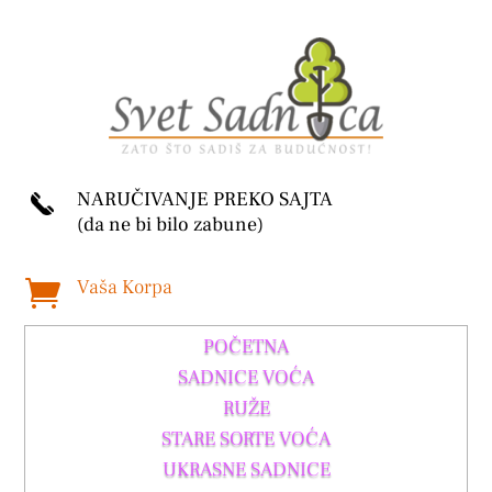
NARUČIVANJE PREKO SAJTA
(da ne bi bilo zabune)
Vaša Korpa

POČETNA
SADNICE VOĆA
RUŽE
STARE SORTE VOĆA
UKRASNE SADNICE