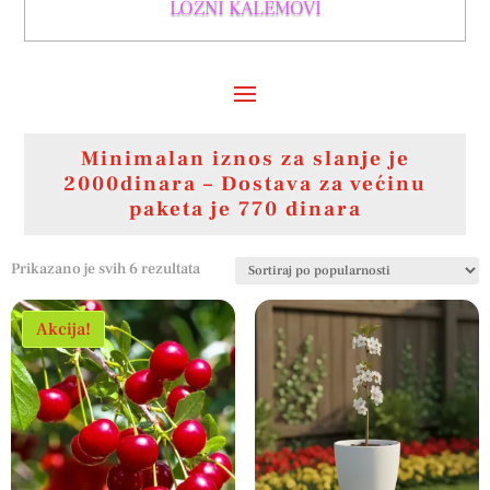
LOZNI KALEMOVI
Minimalan iznos za slanje je
2000dinara – Dostava za većinu
paketa je 770 dinara
Sortirano
Prikazano je svih 6 rezultata
po
popularnosti
Akcija!