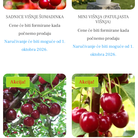
SADNICE VIŠNJE ŠUMADINKA
MINI VIŠNJA (PATULJASTA
VIŠNJA)
Cene će biti formirane kada
Cene će biti formirane kada
počnemo prodaju
počnemo prodaju
Naručivanje će biti moguće od 1.
Naručivanje će biti moguće od 1.
oktobra 2026.
oktobra 2026.
Akcija!
Akcija!