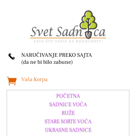
NARUČIVANJE PREKO SAJTA
(da ne bi bilo zabune)
Vaša Korpa

POČETNA
SADNICE VOĆA
RUŽE
STARE SORTE VOĆA
UKRASNE SADNICE