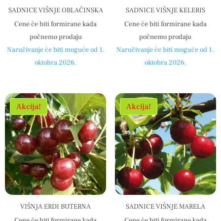
SADNICE VIŠNJE OBLAČINSKA
SADNICE VIŠNJE KELERIS
Cene će biti formirane kada
Cene će biti formirane kada
počnemo prodaju
počnemo prodaju
Naručivanje će biti moguće od 1.
Naručivanje će biti moguće od 1.
oktobra 2026.
oktobra 2026.
Akcija!
Akcija!
VIŠNJA ERDI BUTERNA
SADNICE VIŠNJE MARELA
Cene će biti formirane kada
Cene će biti formirane kada