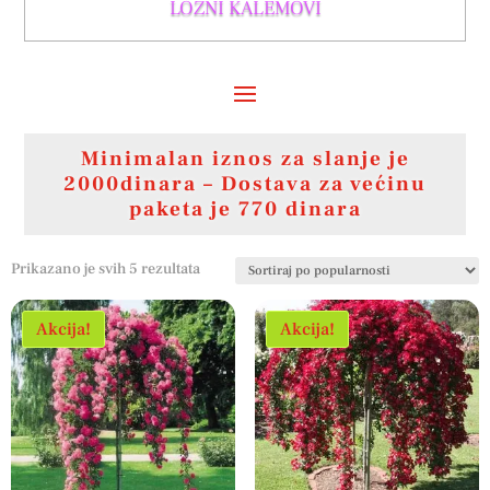
LOZNI KALEMOVI
Minimalan iznos za slanje je
2000dinara – Dostava za većinu
paketa je 770 dinara
Sortirano
Prikazano je svih 5 rezultata
po
popularnosti
Akcija!
Akcija!