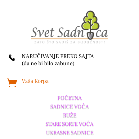
NARUČIVANJE PREKO SAJTA
(da ne bi bilo zabune)
Vaša Korpa

POČETNA
SADNICE VOĆA
RUŽE
STARE SORTE VOĆA
UKRASNE SADNICE