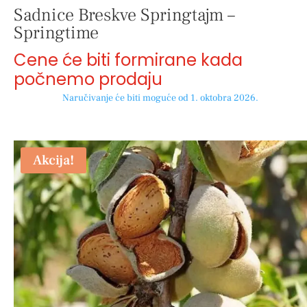
Sadnice Breskve Springtajm –
Springtime
Cene će biti formirane kada
počnemo prodaju
Naručivanje će biti moguće od 1. oktobra 2026.
Akcija!