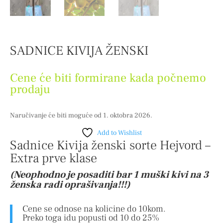
SADNICE KIVIJA ŽENSKI
Cene će biti formirane kada počnemo
prodaju
Naručivanje će biti moguće od 1. oktobra 2026.
Add to Wishlist
Sadnice Kivija ženski sorte Hejvord –
Extra prve klase
(Neophodno je posaditi bar 1 muški kivi na 3
ženska radi oprašivanja!!!)
Cene se odnose na kolicine do 10kom.
Preko toga idu popusti od 10 do 25%