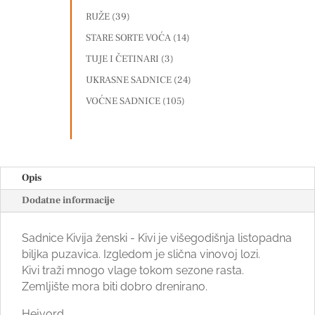
RUŽE
(39)
STARE SORTE VOĆA
(14)
TUJE I ČETINARI
(3)
UKRASNE SADNICE
(24)
VOĆNE SADNICE
(105)
Opis
Dodatne informacije
Sadnice Kivija ženski - Kivi je višegodišnja listopadna
biljka puzavica. Izgledom je slična vinovoj lozi.
Kivi traži mnogo vlage tokom sezone rasta.
Zemljište mora biti dobro drenirano.
Hejvord