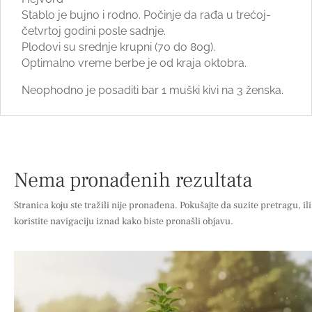
Stablo je bujno i rodno. Počinje da rađa u trećoj-
četvrtoj godini posle sadnje.
Plodovi su srednje krupni (70 do 80g).
Optimalno vreme berbe je od kraja oktobra.
Neophodno je posaditi bar 1 muški kivi na 3 ženska.
Nema pronađenih rezultata
Stranica koju ste tražili nije pronađena. Pokušajte da suzite pretragu, ili
koristite navigaciju iznad kako biste pronašli objavu.