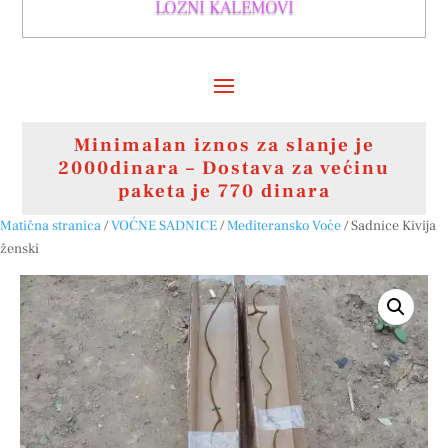
LOZNI KALEMOVI
Minimalan iznos za slanje je
2000dinara – Dostava za većinu
paketa je 770 dinara
Matična stranica
/
VOĆNE SADNICE
/
Mediteransko Voće
/ Sadnice Kivija
ženski