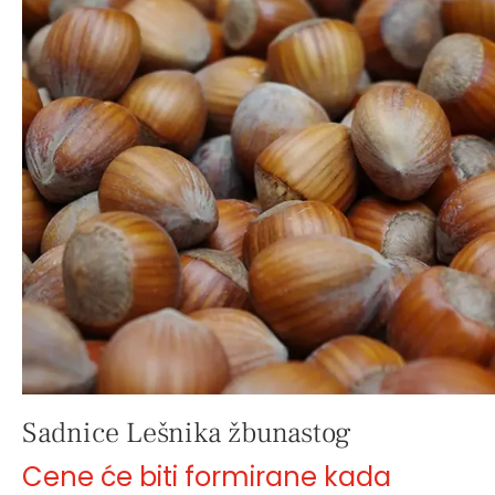
Sadnice Lešnika žbunastog
Cene će biti formirane kada