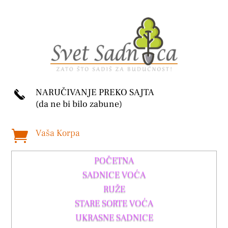
NARUČIVANJE PREKO SAJTA
(da ne bi bilo zabune)
Vaša Korpa

POČETNA
SADNICE VOĆA
RUŽE
STARE SORTE VOĆA
UKRASNE SADNICE