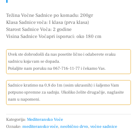
Težina Voćne Sadnice po komadu: 200gr
Klasa Sadnice voća: I klasa (prva klasa)
Starost Sadnice Voća: 2 godine
Visina Sadnice Voćapri isporuci: oko 180 cm
Uvek ste dobrodošli da nas posetite lično i odaberete svaku
sadnicu koja vam se dopada.
Pošaljite nam poruku na 067-716-11-77 i čekamo Vas.
Sadnice kratimo na 0,8 do 1m (osim ukrasnih) i šaljemo Vam
potpuno spremne za sadnju. Ukoliko želite drugačije, naglasite
nam u napomeni.
Kategorija:
Mediteransko Voće
Oznake:
mediteransko voće
,
neobično drvo
,
voćne sadnice