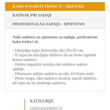
KAKO POSADITI SADNICU - UKRATKO
RAZMAK PRI SADNJI
PROFESIONALNA SADNJA - UPUTSTVO
Naše sadnice su spremne za sadnju, prekraćene
kako treba i sl.
– Iskopajte rupu dimenzija oko 50×50 cm.
– U rupu ne stavljajte đubrivo da ne biste izgoreli
koren sadnice.
– Dobro nagazite zemlju oko sadnice nakon
sadnje.
– Obavezno zalijte sadnicu sa oko 10 litara vode.
– Posle svega, oko sadnice možete staviti đubrivo,
ali tako da ne dodiruje sadnicu.
KATEGORIJE
LOZNI KALEMOVI
(2)