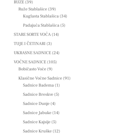
RUŽE
(39)
Ruže Stablašice
(39)
Kuglasta Stablašica
(34)
Padajuća Stablašica
(5)
STARE SORTE VOĆA
(14)
TUJE I ČETINARI
(3)
UKRASNE SADNICE
(24)
VOĆNE SADNICE
(105)
Bobičasto Voće
(9)
Klasične Voćne Sadnice
(91)
Sadnice Badema
(1)
Sadnice Breskve
(5)
Sadnice Dunje
(4)
Sadnice Jabuke
(14)
Sadnice Kajsije
(5)
Sadnice Kruške
(12)