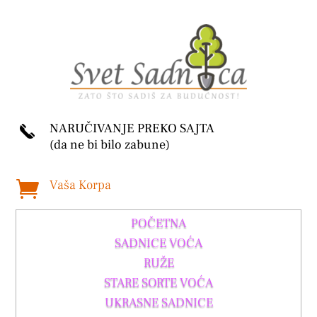
NARUČIVANJE PREKO SAJTA
(da ne bi bilo zabune)
Vaša Korpa

POČETNA
SADNICE VOĆA
RUŽE
STARE SORTE VOĆA
UKRASNE SADNICE