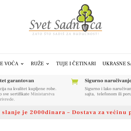
E VOĆA
RUŽE
TUJE I ČETINARI
UKRASNE S
itet garantovan
Sigurno naručivanje 

ija na kvalitet kupljene robe.
Sigurno i lako naručiva
sve sertifikate
Ministarstva
sajta, telefonom ili po
rivrede
.
slanje je 2000dinara – Dostava za većinu 