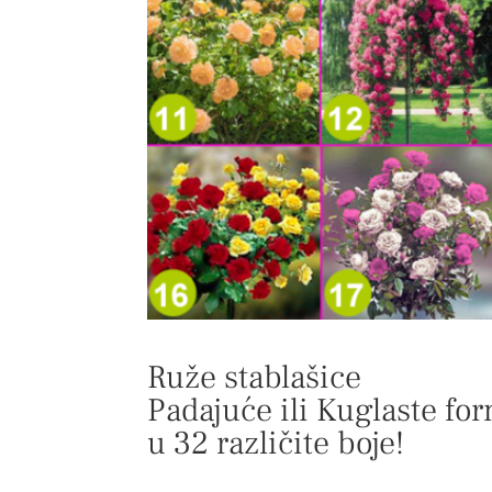
Ruže stablašice
Padajuće ili Kuglaste fo
u 32 različite boje!