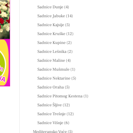
Sadnice Dunje
(4)
Sadnice Jabuke
(14)
Sadnice Kajsije
(5)
Sadnice Kruške
(12)
Sadnice Kupine
(2)
Sadnice Lešnika
(2)
Sadnice Maline
(4)
Sadnice Mušmule
(1)
Sadnice Nektarine
(5)
Sadnice Oraha
(5)
Sadnice Pitomog Kestena
(1)
Sadnice Šljive
(12)
Sadnice Trešnje
(12)
Sadnice Višnje
(6)
Mediteransko Voće
(5)