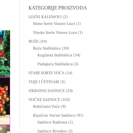
KATEGORIJE PROIZVODA
LOZNI KALEMOVI
(2)
Stone Sorte Vinove Loze
(1)
Vinske Sorte Vinove Loze
(1)
RUŽE
(39)
Ruže Stablašice
(39)
Kuglasta Stablašica
(34)
Padajuća Stablašica
(5)
STARE SORTE VOĆA
(14)
TUJE I ČETINARI
(3)
UKRASNE SADNICE
(24)
VOĆNE SADNICE
(105)
Bobičasto Voće
(9)
Klasične Voćne Sadnice
(91)
Sadnice Badema
(1)
Sadnice Breskve
(5)