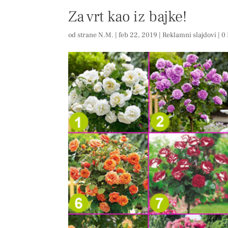
Za vrt kao iz bajke!
od strane
N.M.
|
feb 22, 2019
|
Reklamni slajdovi
|
0