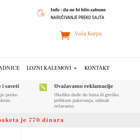
Info - da ne bi bilo zabune
NARUČIVANJE PREKO SAJTA
Vaša Korpa

ADNICE
LOZNI KALEMOVI
KONTAKT
i saveti
Uvažavamo reklamacije

nje preko
Ukoliko dođe do loma ili greške
rukom.
prilikom pakovanja, odmah
rešavamo.
paketa je 770 dinara