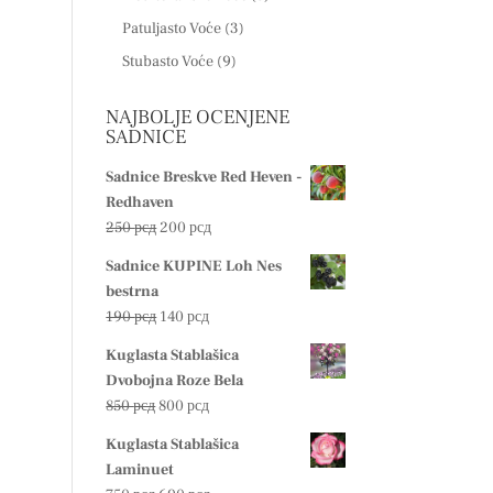
Patuljasto Voće
(3)
Stubasto Voće
(9)
NAJBOLJE OCENJENE
SADNICE
Sadnice Breskve Red Heven -
Redhaven
Originalna
Trenutna
250
рсд
200
рсд
cena
cena
Sadnice KUPINE Loh Nes
je
je:
bestrna
bila:
200 рсд.
Originalna
Trenutna
190
рсд
140
рсд
250 рсд.
cena
cena
Kuglasta Stablašica
je
je:
Dvobojna Roze Bela
bila:
140 рсд.
Originalna
Trenutna
850
рсд
800
рсд
190 рсд.
cena
cena
Kuglasta Stablašica
je
je:
Laminuet
bila:
800 рсд.