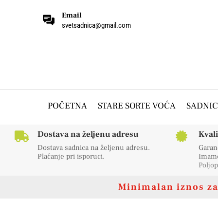
Email
svetsadnica@gmail.com
POČETNA
STARE SORTE VOĆA
SADNIC
Dostava na željenu adresu
Kval


Dostava sadnica na željenu adresu.
Garanc
Plaćanje pri isporuci.
Imamo 
Poljop
Minimalan iznos za 