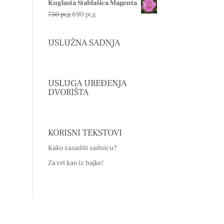
Kuglasta Stablašica Magenta
je
je:
Originalna
Trenutna
750
рсд
690
рсд
bila:
850 рсд.
cena
cena
900 рсд.
je
je:
USLUŽNA SADNJA
bila:
690 рсд.
750 рсд.
USLUGA UREĐENJA
DVORIŠTA
KORISNI TEKSTOVI
Kako zasaditi sadnicu?
Za vrt kao iz bajke!