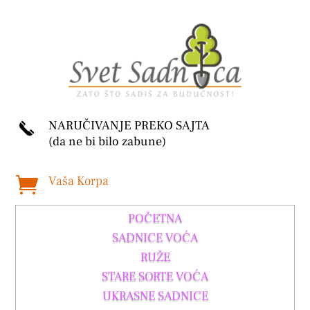
NARUČIVANJE PREKO SAJTA
(da ne bi bilo zabune)
Vaša Korpa

POČETNA
SADNICE VOĆA
RUŽE
STARE SORTE VOĆA
UKRASNE SADNICE