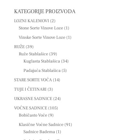
KATEGORIJE PROIZVODA
LOZNI KALEMOVI
(2)
Stone Sorte Vinove Loze
(1)
Vinske Sorte Vinove Loze
(1)
RUŽE
(39)
Ruže Stablašice
(39)
Kuglasta Stablašica
(34)
Padajuća Stablašica
(5)
STARE SORTE VOĆA
(14)
TUJE I ČETINARI
(3)
UKRASNE SADNICE
(24)
VOĆNE SADNICE
(105)
Bobičasto Voće
(9)
Klasične Voćne Sadnice
(91)
Sadnice Badema
(1)