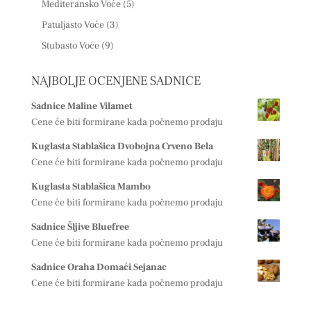
Mediteransko Voće
(5)
Patuljasto Voće
(3)
Stubasto Voće
(9)
NAJBOLJE OCENJENE SADNICE
Sadnice Maline Vilamet
Cene će biti formirane kada počnemo prodaju
Kuglasta Stablašica Dvobojna Crveno Bela
Cene će biti formirane kada počnemo prodaju
Kuglasta Stablašica Mambo
Cene će biti formirane kada počnemo prodaju
Sadnice Šljive Bluefree
Cene će biti formirane kada počnemo prodaju
Sadnice Oraha Domaći Sejanac
Cene će biti formirane kada počnemo prodaju