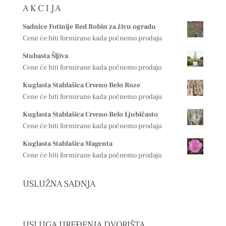
A K C I J A
Sadnice Fotinije Red Robin za živu ogradu
Cene će biti formirane kada počnemo prodaju
Stubasta Šljiva
Cene će biti formirane kada počnemo prodaju
Kuglasta Stablašica Crveno Belo Roze
Cene će biti formirane kada počnemo prodaju
Kuglasta Stablašica Crveno Belo Ljubičasto
Cene će biti formirane kada počnemo prodaju
Kuglasta Stablašica Magenta
Cene će biti formirane kada počnemo prodaju
USLUŽNA SADNJA
USLUGA UREĐENJA DVORIŠTA