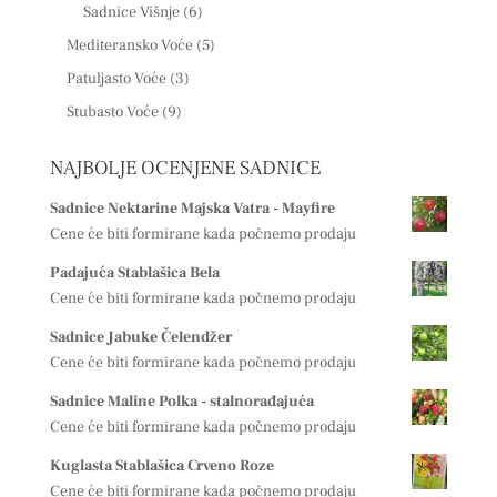
Sadnice Višnje
(6)
Mediteransko Voće
(5)
Patuljasto Voće
(3)
Stubasto Voće
(9)
NAJBOLJE OCENJENE SADNICE
Sadnice Nektarine Majska Vatra - Mayfire
Cene će biti formirane kada počnemo prodaju
Padajuća Stablašica Bela
Cene će biti formirane kada počnemo prodaju
Sadnice Jabuke Čelendžer
Cene će biti formirane kada počnemo prodaju
Sadnice Maline Polka - stalnorađajuća
Cene će biti formirane kada počnemo prodaju
Kuglasta Stablašica Crveno Roze
Cene će biti formirane kada počnemo prodaju