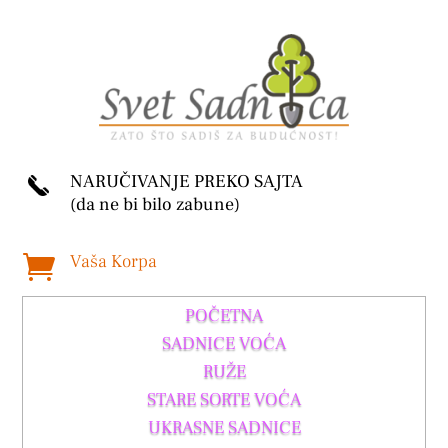
NARUČIVANJE PREKO SAJTA
(da ne bi bilo zabune)
Vaša Korpa

POČETNA
SADNICE VOĆA
RUŽE
STARE SORTE VOĆA
UKRASNE SADNICE