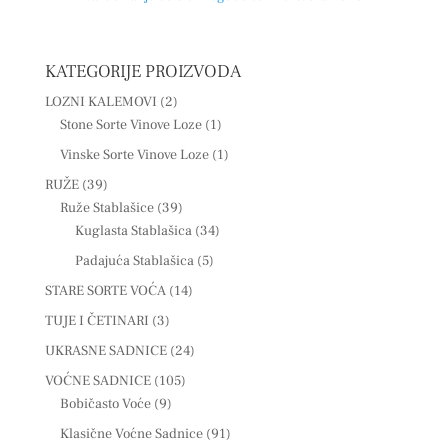
KATEGORIJE PROIZVODA
LOZNI KALEMOVI
(2)
Stone Sorte Vinove Loze
(1)
Vinske Sorte Vinove Loze
(1)
RUŽE
(39)
Ruže Stablašice
(39)
Kuglasta Stablašica
(34)
Padajuća Stablašica
(5)
STARE SORTE VOĆA
(14)
TUJE I ČETINARI
(3)
UKRASNE SADNICE
(24)
VOĆNE SADNICE
(105)
Bobičasto Voće
(9)
Klasične Voćne Sadnice
(91)