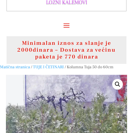
LOZNI KALEMOVI
Minimalan iznos za slanje je
2000dinara – Dostava za većinu
paketa je 770 dinara
Matična stranica
/
TUJE I ČETINARI
/ Kolumna Tuja 50 do 60cm