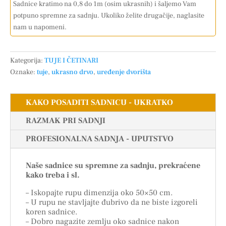
Sadnice kratimo na 0,8 do 1m (osim ukrasnih) i šaljemo Vam
potpuno spremne za sadnju. Ukoliko želite drugačije, naglasite
nam u napomeni.
Kategorija:
TUJE I ČETINARI
Oznake:
tuje
,
ukrasno drvo
,
uređenje dvorišta
KAKO POSADITI SADNICU - UKRATKO
RAZMAK PRI SADNJI
PROFESIONALNA SADNJA - UPUTSTVO
Naše sadnice su spremne za sadnju, prekraćene
kako treba i sl.
– Iskopajte rupu dimenzija oko 50×50 cm.
– U rupu ne stavljajte đubrivo da ne biste izgoreli
koren sadnice.
– Dobro nagazite zemlju oko sadnice nakon