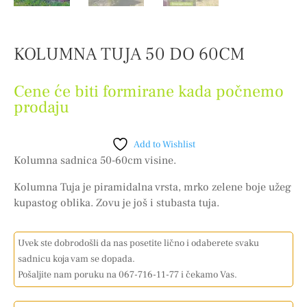
KOLUMNA TUJA 50 DO 60CM
Cene će biti formirane kada počnemo
prodaju
Add to Wishlist
Kolumna sadnica 50-60cm visine.
Kolumna Tuja je piramidalna vrsta, mrko zelene boje užeg
kupastog oblika. Zovu je još i stubasta tuja.
Uvek ste dobrodošli da nas posetite lično i odaberete svaku
sadnicu koja vam se dopada.
Pošaljite nam poruku na 067-716-11-77 i čekamo Vas.