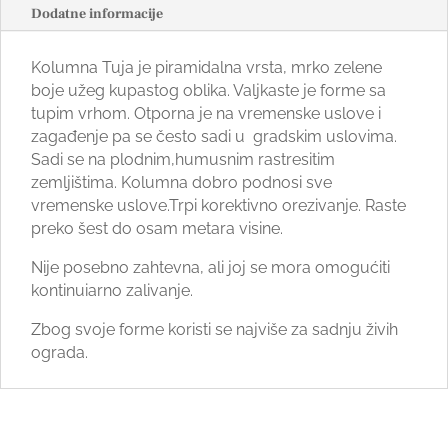
Dodatne informacije
Kolumna Tuja je piramidalna vrsta, mrko zelene
boje užeg kupastog oblika. Valjkaste je forme sa
tupim vrhom. Otporna je na vremenske uslove i
zagađenje pa se često sadi u gradskim uslovima.
Sadi se na plodnim,humusnim rastresitim
zemljištima. Kolumna dobro podnosi sve
vremenske uslove.Trpi korektivno orezivanje. Raste
preko šest do osam metara visine.
Nije posebno zahtevna, ali joj se mora omogućiti
kontinuiarno zalivanje.
Zbog svoje forme koristi se najviše za sadnju živih
ograda.