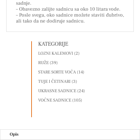
sadnje.
– Obavezno zalijte sadnicu sa oko 10 litara vode.
– Posle svega, oko sadnice možete staviti đubrivo,
ali tako da ne dodiruje sadnicu.
KATEGORIJE
LOZNI KALEMOVI
(2)
RUŽE
(39)
STARE SORTE VOĆA
(14)
TUJE I ČETINARI
(3)
UKRASNE SADNICE
(24)
VOĆNE SADNICE
(105)
Opis