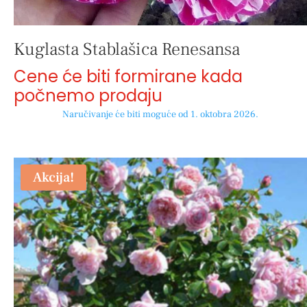
Kuglasta Stablašica Renesansa
Cene će biti formirane kada
počnemo prodaju
Naručivanje će biti moguće od 1. oktobra 2026.
Akcija!