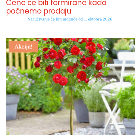
Cene će biti formirane kada
počnemo prodaju
Naručivanje će biti moguće od 1. oktobra 2026.
Akcija!