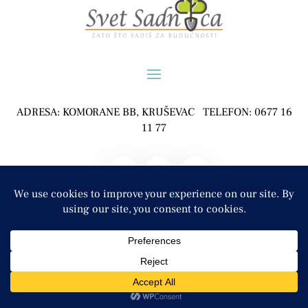
ADRESA: KOMORANE BB, KRUŠEVAC TELEFON: 0677 16
11 77
POLJOPRIVREDNO GAZDINSTVO ĐURĐEVIĆ, KOMORANE
COPYRIGHT © 2024