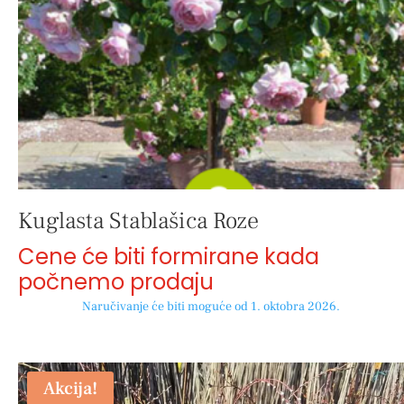
Kuglasta Stablašica Roze
Cene će biti formirane kada
počnemo prodaju
Naručivanje će biti moguće od 1. oktobra 2026.
Akcija!