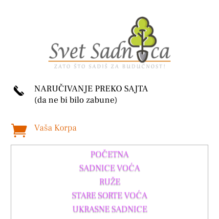
NARUČIVANJE PREKO SAJTA
(da ne bi bilo zabune)
Vaša Korpa

POČETNA
SADNICE VOĆA
RUŽE
STARE SORTE VOĆA
UKRASNE SADNICE