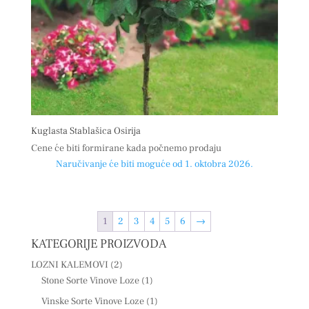
Kuglasta Stablašica Osirija
Cene će biti formirane kada počnemo prodaju
Naručivanje će biti moguće od 1. oktobra 2026.
1
2
3
4
5
6
→
KATEGORIJE PROIZVODA
LOZNI KALEMOVI
(2)
Stone Sorte Vinove Loze
(1)
Vinske Sorte Vinove Loze
(1)