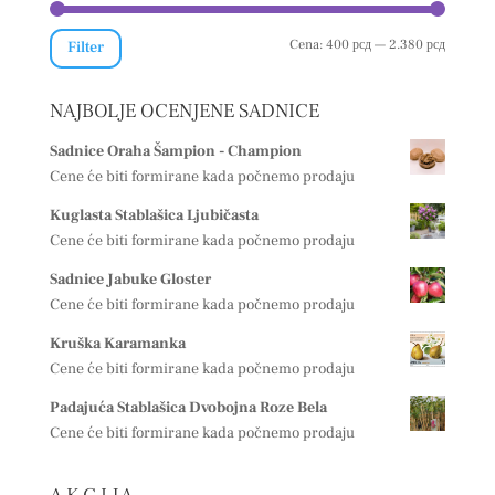
Minimal
Maksima
Cena:
400 рсд
—
2.380 рсд
Filter
cena
cena
NAJBOLJE OCENJENE SADNICE
Sadnice Oraha Šampion - Champion
Cene će biti formirane kada počnemo prodaju
Kuglasta Stablašica Ljubičasta
Cene će biti formirane kada počnemo prodaju
Sadnice Jabuke Gloster
Cene će biti formirane kada počnemo prodaju
Kruška Karamanka
Cene će biti formirane kada počnemo prodaju
Padajuća Stablašica Dvobojna Roze Bela
Cene će biti formirane kada počnemo prodaju