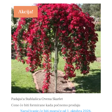
Akcija!
Padajuća Stablašica Crvena Skarlet
Cene će biti formirane kada počnemo prodaju
Naručivanje će biti moguće od 1. oktobra 2026.