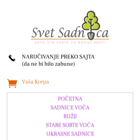
NARUČIVANJE PREKO SAJTA
(da ne bi bilo zabune)
Vaša Korpa

POČETNA
SADNICE VOĆA
RUŽE
STARE SORTE VOĆA
UKRASNE SADNICE