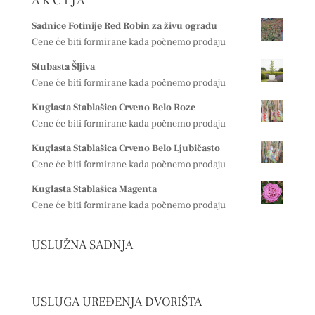
A K C I J A
Sadnice Fotinije Red Robin za živu ogradu
Cene će biti formirane kada počnemo prodaju
Stubasta Šljiva
Cene će biti formirane kada počnemo prodaju
Kuglasta Stablašica Crveno Belo Roze
Cene će biti formirane kada počnemo prodaju
Kuglasta Stablašica Crveno Belo Ljubičasto
Cene će biti formirane kada počnemo prodaju
Kuglasta Stablašica Magenta
Cene će biti formirane kada počnemo prodaju
USLUŽNA SADNJA
USLUGA UREĐENJA DVORIŠTA