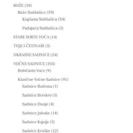
RUŽE
(39)
Ruže Stablašice
(39)
Kuglasta Stablašica
(34)
Padajuća Stablašica
(5)
STARE SORTE VOĆA
(14)
TUJE I ČETINARI
(3)
UKRASNE SADNICE
(24)
VOĆNE SADNICE
(105)
Bobičasto Voće
(9)
Klasične Voćne Sadnice
(91)
Sadnice Badema
(1)
Sadnice Breskve
(5)
Sadnice Dunje
(4)
Sadnice Jabuke
(14)
Sadnice Kajsije
(5)
Sadnice Kruške
(12)