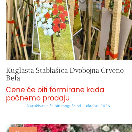
Kuglasta Stablašica Dvobojna Crveno
Bela
Cene će biti formirane kada
počnemo prodaju
Naručivanje će biti moguće od 1. oktobra 2026.