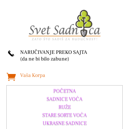
NARUČIVANJE PREKO SAJTA
(da ne bi bilo zabune)
Vaša Korpa

POČETNA
SADNICE VOĆA
RUŽE
STARE SORTE VOĆA
UKRASNE SADNICE