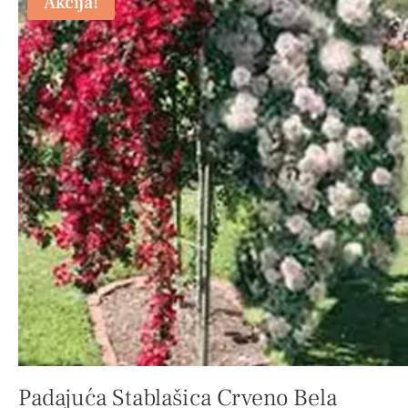
Akcija!
Padajuća Stablašica Crveno Bela