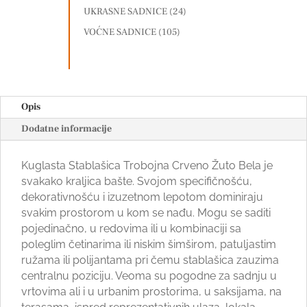
UKRASNE SADNICE
(24)
VOĆNE SADNICE
(105)
Opis
Dodatne informacije
Kuglasta Stablašica Trobojna Crveno Žuto Bela je
svakako kraljica bašte. Svojom specifičnošću,
dekorativnošću i izuzetnom lepotom dominiraju
svakim prostorom u kom se nađu. Mogu se saditi
pojedinačno, u redovima ili u kombinaciji sa
poleglim četinarima ili niskim šimširom, patuljastim
ružama ili polijantama pri čemu stablašica zauzima
centralnu poziciju. Veoma su pogodne za sadnju u
vrtovima ali i u urbanim prostorima, u saksijama, na