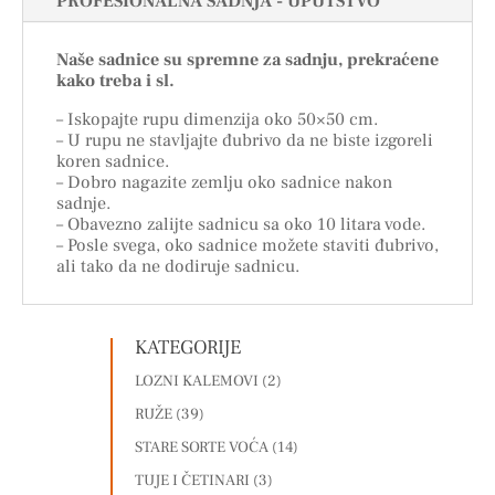
PROFESIONALNA SADNJA - UPUTSTVO
Naše sadnice su spremne za sadnju, prekraćene
kako treba i sl.
– Iskopajte rupu dimenzija oko 50×50 cm.
– U rupu ne stavljajte đubrivo da ne biste izgoreli
koren sadnice.
– Dobro nagazite zemlju oko sadnice nakon
sadnje.
– Obavezno zalijte sadnicu sa oko 10 litara vode.
– Posle svega, oko sadnice možete staviti đubrivo,
ali tako da ne dodiruje sadnicu.
KATEGORIJE
LOZNI KALEMOVI
(2)
RUŽE
(39)
STARE SORTE VOĆA
(14)
TUJE I ČETINARI
(3)