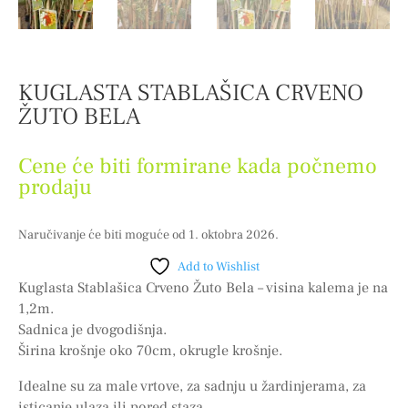
KUGLASTA STABLAŠICA CRVENO
ŽUTO BELA
Cene će biti formirane kada počnemo
prodaju
Naručivanje će biti moguće od 1. oktobra 2026.
Add to Wishlist
Kuglasta Stablašica Crveno Žuto Bela – visina kalema je na
1,2m.
Sadnica je dvogodišnja.
Širina krošnje oko 70cm, okrugle krošnje.
Idealne su za male vrtove, za sadnju u žardinjerama, za
isticanje ulaza ili pored staza.