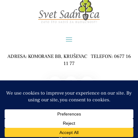
ADRESA: KOMORANE BB, KRUŠEVAC TELEFON: 0677 16
11 77
POLJOPRIVREDNO GAZDINSTVO ĐURĐEVIĆ, KOMORANE
COPYRIGHT © 2024