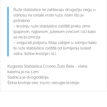
Ruže stablašice ne zahtevaju drugačiju negu u
odnosu na ostale vrste ruža, osim što je
potrebno:
– krošnju ruže stablašice zaštititi preko zime
(papirom, najlonom, jutenom vrećom i sl.) kako
se ne bi izmrzla
– osigurati potporu (štap zabijen u zemlju) kako
bi ruže stablašice zaštitili od lomljenja (usled
vetra, težine krošnje i sl.).
Kuglasta Stablašica Crveno Žuto Bela - visina
kalema je na 1,2m.
Sadnica je dvogodišnja.
Širina krošnje oko 70cm, okrugle krošnje.