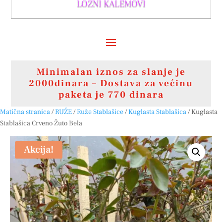
LOZNI KALEMOVI
Minimalan iznos za slanje je
2000dinara – Dostava za većinu
paketa je 770 dinara
Matična stranica
/
RUŽE
/
Ruže Stablašice
/
Kuglasta Stablašica
/ Kuglasta
Stablašica Crveno Žuto Bela
Akcija!