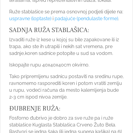
terasama, ispred reprezentativnih ulaza, lokala.
Ruže stablašice se prema osnovnoj podjeli dijele na:
uspravne (loptaste)
i
padajuće (pendulaste forme)
.
SADNJA RUŽA STABLAŠICA:
Izvaditi ruže iz kese u kojoj su bile zapakovane ili iz
trapa, ako ste ih utrapili i nekih sat vremena, pre
sadnje,koren sadnice potopite u sud sa vodom.
Iskopajte rupu 40x40x40cm okvirno.
Tako pripremljenu sadnicu postaviti na sredinu rupe,
ravnomemo rasporediti koren i potom vratiti zemlju
u rupu, vodeći računa da mesto kalemljenja bude
2-3 cm ispod nivoa zemlje.
ĐUBRENJE RUŽA:
Fosforno đubrivo je dobro za sve ruže pa i ruže
stablašice Kuglasta Stablašica Crveno Žuto Bela.
Rastvori se jedna šaka (ili jedna supena kašika) na 6L