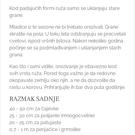
Kod padajućih formi ruža samo se uklanjaju stare
grane.
Mladice iz te sezone ne bi trebalo orezivati. Grane
skratite na pola. U toku leta odstranjuju se precvetali
cvetovi, ispod vršnih listova. Nakon nekoliko godina
počinje se sa podmlađivanjem i uklanjanjem starih
grana.
Kao što i sami vidite, orezivanje je obavezno kod
svih vrsta ruža. Pored toga važno je da redovno
okopavate zemlju oko njih, a ne da dozvolite da
rastu u korovu. Prihranjujte ih bar dva puta godišnje.
RAZMAK SADNJE
40 - 50 cm za čajevke
25 - 30 cm za polijante (mnogocvetne)
20 - 25 cm za patujaste
0,7 - 1 m za penjačice i grmolike