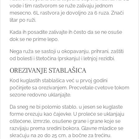
vode i tim rastvorom se ruže zalivaju jednom
mesecno. 6L rastvora je dovoljno za 6 ruza. Znači
litar po ruži.
Kada ih posadite zalivajte ih često da se ne osuše
dok se ne prime lepo.
Nega ruža se sastoji u okopavanju, prihrani, zaštiti
od bolesti i štetočina (prskanju) i letnjoj rezidbi.
OREZIVANJE STABLAŠICA
Kod kuglastih stablašica već u prvoj godini
počinjete sa orezivanjem. Precvetale cvetove tokom
sezone redovno uklanjajte.
Da sneg ne bi polomio stablo, u jesen se kuglaste
forme orezuju kao čajevke. U proleće se uklanjaju
oštećene, izmrzle, osušene grane i grane koje se
razvijaju prema sredini bokora. Glavne mladice se
skraćuju na 20 do 25 cm, a bočne za trećinu.