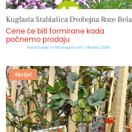
Kuglasta Stablašica Dvobojna Roze Bela
Cene će biti formirane kada
počnemo prodaju
Naručivanje će biti moguće od 1. oktobra 2026.
Akcija!