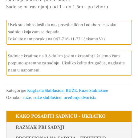
Sade se na rastojanju od 1 – do 1,5m – po izboru.
Uvek ste dobrodošli da nas posetite lično i odaberete svaku
sadnicu koja vam se dopada.
Pošaljite nam poruku na 067-716-11-77 i čekamo Vas.
Sadnice kratimo na 0,8 do 1m (osim ukrasnih) i šaljemo Vam
potpuno spremne za sadnju. Ukoliko želite drugačije, naglasite
nam u napomeni.
Kategorije:
Kuglasta Stablašica
,
RUŽE
,
Ruže Stablašice
Oznake:
ruže
,
ruže stablašice
,
uređenje dvorišta
KAKO POSADITI SADNICU - UKRATKO
RAZMAK PRI SADNJI