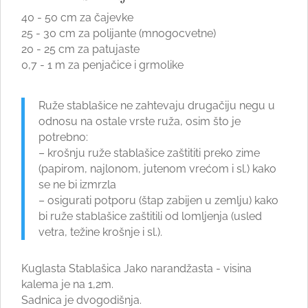
40 - 50 cm za čajevke
25 - 30 cm za polijante (mnogocvetne)
20 - 25 cm za patujaste
0,7 - 1 m za penjačice i grmolike
Ruže stablašice ne zahtevaju drugačiju negu u
odnosu na ostale vrste ruža, osim što je
potrebno:
– krošnju ruže stablašice zaštititi preko zime
(papirom, najlonom, jutenom vrećom i sl.) kako
se ne bi izmrzla
– osigurati potporu (štap zabijen u zemlju) kako
bi ruže stablašice zaštitili od lomljenja (usled
vetra, težine krošnje i sl.).
Kuglasta Stablašica Jako narandžasta - visina
kalema je na 1,2m.
Sadnica je dvogodišnja.