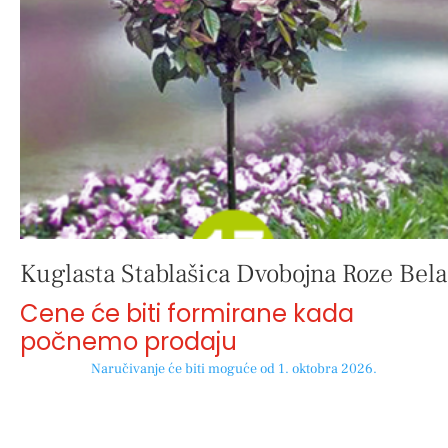
Kuglasta Stablašica Dvobojna Roze Bela
Cene će biti formirane kada
počnemo prodaju
Naručivanje će biti moguće od 1. oktobra 2026.