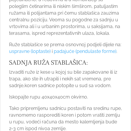
poleglim četinarima ili niskim šimširom, patuljastim
ružama ili polijantama pri čemu stablašica zauzima
centralnu poziciju. Veoma su pogodne za sadnju u
vrtovima ali i u urbanim prostorima, u saksijama, na
terasama, ispred reprezentativnih ulaza, lokala.
Ruže stablašice se prema osnovnoj podjeli dijele na:
uspravne (loptaste)
i
padajuće (pendulaste forme)
.
SADNJA RUŽA STABLAŠICA:
Izvaditi ruže iz kese u kojoj su bile zapakovane ili iz
trapa, ako ste ih utrapili i nekih sat vremena, pre
sadnje,koren sadnice potopite u sud sa vodom.
Iskopajte rupu 40x40x40cm okvirno.
Tako pripremljenu sadnicu postaviti na sredinu rupe,
ravnomemo rasporediti koren i potom vratiti zemlju
u rupu, vodeći računa da mesto kalemljenja bude
2-3 cm ispod nivoa zemlje.