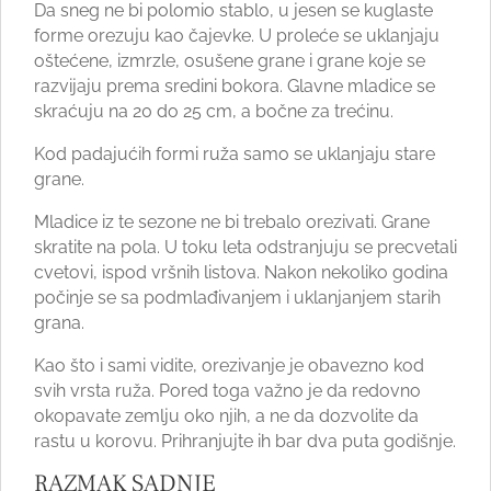
Da sneg ne bi polomio stablo, u jesen se kuglaste
forme orezuju kao čajevke. U proleće se uklanjaju
oštećene, izmrzle, osušene grane i grane koje se
razvijaju prema sredini bokora. Glavne mladice se
skraćuju na 20 do 25 cm, a bočne za trećinu.
Kod padajućih formi ruža samo se uklanjaju stare
grane.
Mladice iz te sezone ne bi trebalo orezivati. Grane
skratite na pola. U toku leta odstranjuju se precvetali
cvetovi, ispod vršnih listova. Nakon nekoliko godina
počinje se sa podmlađivanjem i uklanjanjem starih
grana.
Kao što i sami vidite, orezivanje je obavezno kod
svih vrsta ruža. Pored toga važno je da redovno
okopavate zemlju oko njih, a ne da dozvolite da
rastu u korovu. Prihranjujte ih bar dva puta godišnje.
RAZMAK SADNJE