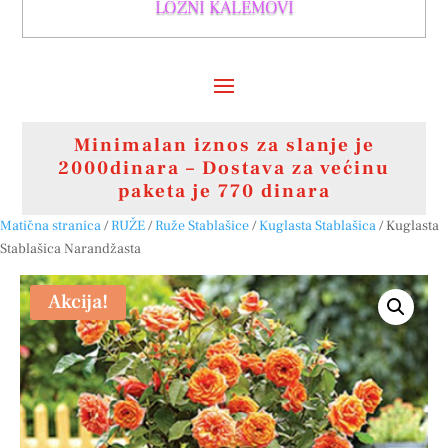
LOZNI KALEMOVI
Minimalan iznos za slanje je
2000dinara – Dostava za većinu
paketa je 770 dinara
Matična stranica
/
RUŽE
/
Ruže Stablašice
/
Kuglasta Stablašica
/ Kuglasta
Stablašica Narandžasta
Akcija!