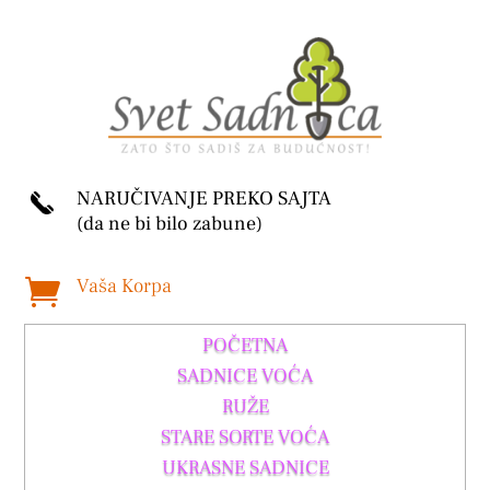
NARUČIVANJE PREKO SAJTA
(da ne bi bilo zabune)
Vaša Korpa

POČETNA
SADNICE VOĆA
RUŽE
STARE SORTE VOĆA
UKRASNE SADNICE