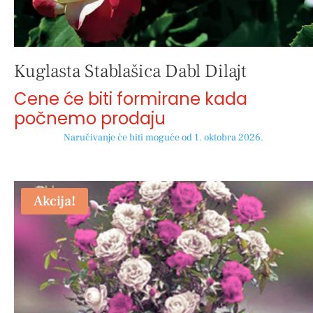
Kuglasta Stablašica Dabl Dilajt
Cene će biti formirane kada
počnemo prodaju
Naručivanje će biti moguće od 1. oktobra 2026.
Akcija!