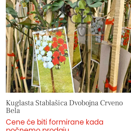
Kuglasta Stablašica Dvobojna Crveno
Bela
Cene će biti formirane kada
počnemo prodaju