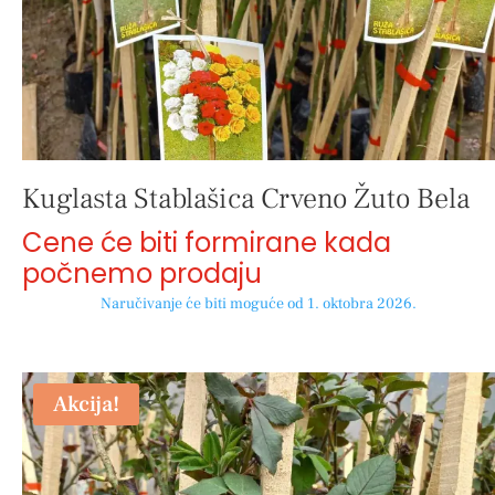
Kuglasta Stablašica Crveno Žuto Bela
Cene će biti formirane kada
počnemo prodaju
Naručivanje će biti moguće od 1. oktobra 2026.
Akcija!