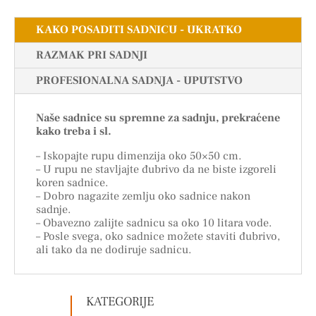
KAKO POSADITI SADNICU - UKRATKO
RAZMAK PRI SADNJI
PROFESIONALNA SADNJA - UPUTSTVO
Naše sadnice su spremne za sadnju, prekraćene
kako treba i sl.
– Iskopajte rupu dimenzija oko 50×50 cm.
– U rupu ne stavljajte đubrivo da ne biste izgoreli
koren sadnice.
– Dobro nagazite zemlju oko sadnice nakon
sadnje.
– Obavezno zalijte sadnicu sa oko 10 litara vode.
– Posle svega, oko sadnice možete staviti đubrivo,
ali tako da ne dodiruje sadnicu.
KATEGORIJE