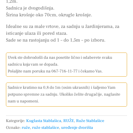
1,2m.
Sadnica je dvogodišnja.
Širina krošnje oko 70cm, okrugle krošnje.
Idealne su za male vrtove, za sadnju u žardinjerama, za
isticanje ulaza ili pored staza.
Sade se na rastojanju od 1 – do 1,5m – po izboru.
Uvek ste dobrodošli da nas posetite lično i odaberete svaku
sadnicu koja vam se dopada.
Pošaljite nam poruku na 067-716-11-77 i čekamo Vas.
Sadnice kratimo na 0,8 do 1m (osim ukrasnih) i šaljemo Vam
potpuno spremne za sadnju. Ukoliko želite drugačije, naglasite
nam u napomeni.
Kategorije:
Kuglasta Stablašica
,
RUŽE
,
Ruže Stablašice
Oznake:
ruže
,
ruže stablašice
,
uređenje dvorišta