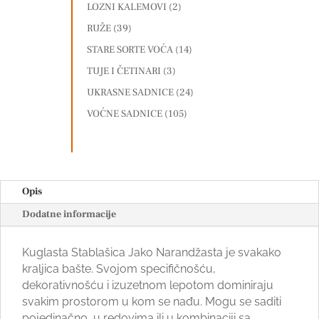
LOZNI KALEMOVI
(2)
RUŽE
(39)
STARE SORTE VOĆA
(14)
TUJE I ČETINARI
(3)
UKRASNE SADNICE
(24)
VOĆNE SADNICE
(105)
Opis
Dodatne informacije
Kuglasta Stablašica Jako Narandžasta je svakako
kraljica bašte. Svojom specifičnošću,
dekorativnošću i izuzetnom lepotom dominiraju
svakim prostorom u kom se nađu. Mogu se saditi
pojedinačno, u redovima ili u kombinaciji sa