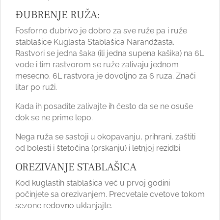
ĐUBRENJE RUŽA:
Fosforno đubrivo je dobro za sve ruže pa i ruže
stablašice Kuglasta Stablašica Narandžasta.
Rastvori se jedna šaka (ili jedna supena kašika) na 6L
vode i tim rastvorom se ruže zalivaju jednom
mesecno. 6L rastvora je dovoljno za 6 ruza. Znači
litar po ruži.
Kada ih posadite zalivajte ih često da se ne osuše
dok se ne prime lepo.
Nega ruža se sastoji u okopavanju, prihrani, zaštiti
od bolesti i štetočina (prskanju) i letnjoj rezidbi.
OREZIVANJE STABLAŠICA
Kod kuglastih stablašica već u prvoj godini
počinjete sa orezivanjem. Precvetale cvetove tokom
sezone redovno uklanjajte.