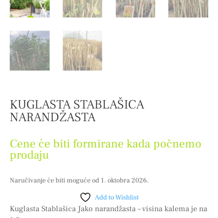
KUGLASTA STABLAŠICA
NARANDŽASTA
Cene će biti formirane kada počnemo
prodaju
Naručivanje će biti moguće od 1. oktobra 2026.
Add to Wishlist
Kuglasta Stablašica Jako narandžasta – visina kalema je na