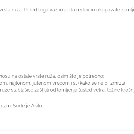
h vrsta ruža. Pored toga važno je da redovno okopavate zemlju
osu na ostale vrste ruža, osim što je potrebno:
irom, najlonom, jutenom vrećom i sl.) kako se ne bi izmrzla
že stablašice zaštitili od lomljenja (usled vetra, težine krošnje 
1,2m. Sorte je Akito.