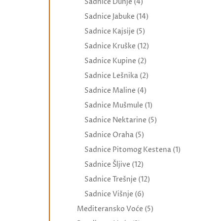
Sadnice Dunje
(4)
Sadnice Jabuke
(14)
Sadnice Kajsije
(5)
Sadnice Kruške
(12)
Sadnice Kupine
(2)
Sadnice Lešnika
(2)
Sadnice Maline
(4)
Sadnice Mušmule
(1)
Sadnice Nektarine
(5)
Sadnice Oraha
(5)
Sadnice Pitomog Kestena
(1)
Sadnice Šljive
(12)
Sadnice Trešnje
(12)
Sadnice Višnje
(6)
Mediteransko Voće
(5)