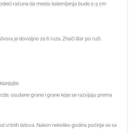
 vodeći računa da mesto kalemljenja bude 2-3 cm
ora je dovoljno za 6 ruza. Znači litar po ruži.
lanjajte.
rzle, osušene grane i grane koje se razvijaju prema
spod vršnih listova. Nakon nekoliko godina počinje se sa