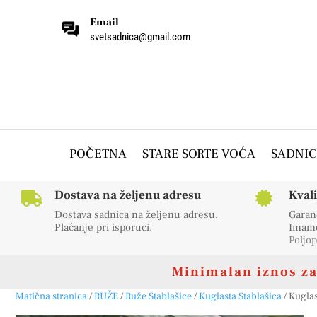
Email
svetsadnica@gmail.com
POČETNA
STARE SORTE VOĆA
SADNIC
Dostava na željenu adresu
Kval


Dostava sadnica na željenu adresu.
Garanc
Plaćanje pri isporuci.
Imamo 
Poljop
Minimalan iznos za 
Matična stranica
/
RUŽE
/
Ruže Stablašice
/
Kuglasta Stablašica
/ Kuglas