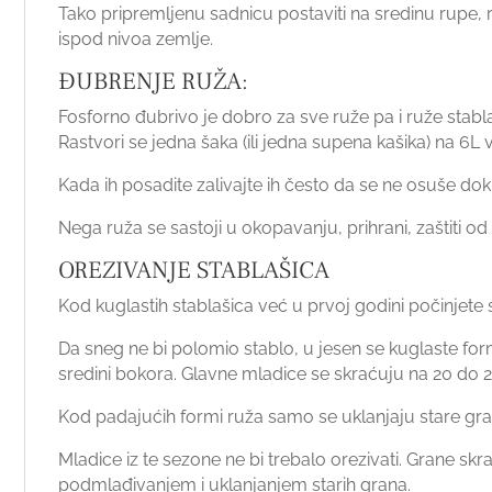
Tako pripremljenu sadnicu postaviti na sredinu rupe,
ispod nivoa zemlje.
ĐUBRENJE RUŽA:
Fosforno đubrivo je dobro za sve ruže pa i ruže stabl
Rastvori se jedna šaka (ili jedna supena kašika) na 6L
Kada ih posadite zalivajte ih često da se ne osuše dok
Nega ruža se sastoji u okopavanju, prihrani, zaštiti od bo
OREZIVANJE STABLAŠICA
Kod kuglastih stablašica već u prvoj godini počinjet
Da sneg ne bi polomio stablo, u jesen se kuglaste for
sredini bokora. Glavne mladice se skraćuju na 20 do 2
Kod padajućih formi ruža samo se uklanjaju stare gra
Mladice iz te sezone ne bi trebalo orezivati. Grane skr
podmlađivanjem i uklanjanjem starih grana.