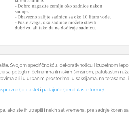
koren sadnice.
– Dobro nagazite zemlju oko sadnice nakon
sadnje.
– Obavezno zalijte sadnicu sa oko 10 litara vode.
– Posle svega, oko sadnice možete staviti
đubrivo, ali tako da ne dodiruje sadnicu.
a bašte. Svojom specifičnošću, dekorativnošću i izuzetnom l
ji sa poleglim četinarima ili niskim šimširom, patuljastim ru
vima ali i u urbanim prostorima, u saksijama, na terasama, is
uspravne (loptaste)
i
padajuće (pendulaste forme)
.
trapa, ako ste ih utrapili i nekih sat vremena, pre sadnje,kore