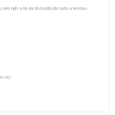
 oko njih, a ne da dozvolite da rastu u korovu.
i sl.).