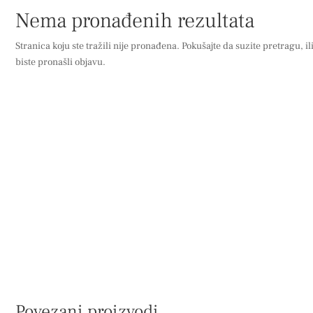
Nema pronađenih rezultata
Stranica koju ste tražili nije pronađena. Pokušajte da suzite pretragu, il
biste pronašli objavu.
Povezani proizvodi