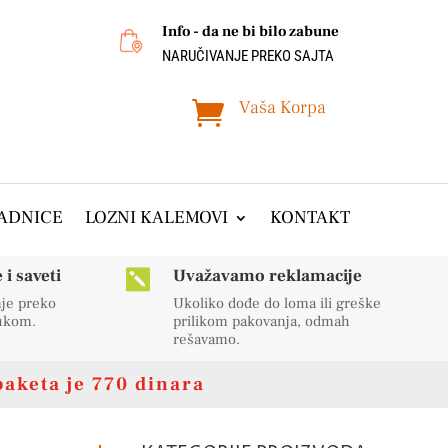
Info - da ne bi bilo zabune
NARUČIVANJE PREKO SAJTA
Vaša Korpa

ADNICE
LOZNI KALEMOVI
KONTAKT
i saveti
Uvažavamo reklamacije

nje preko
Ukoliko dođe do loma ili greške
rukom.
prilikom pakovanja, odmah
rešavamo.
paketa je 770 dinara