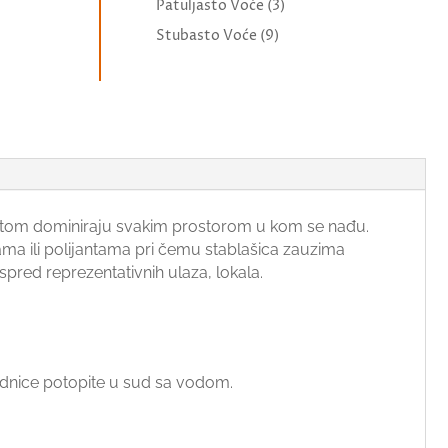
Patuljasto Voće
(3)
Stubasto Voće
(9)
epotom dominiraju svakim prostorom u kom se nađu.
žama ili polijantama pri čemu stablašica zauzima
pred reprezentativnih ulaza, lokala.
n sadnice potopite u sud sa vodom.