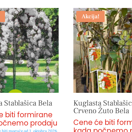
Akcija!
 Stablašica Bela
Kuglasta Stablašic
Crveno Žuto Bela
 biti formirane
Cene će biti for
očnemo prodaju
kada počnemo p
 biti moguće od 1. oktobra 2026.