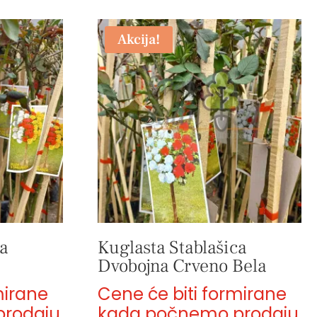
Akcija!
a
Kuglasta Stablašica
Dvobojna Crveno Bela
mirane
Cene će biti formirane
rodaju
kada počnemo prodaju