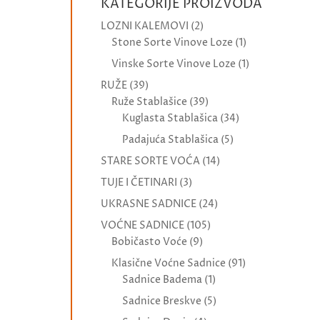
KATEGORIJE PROIZVODA
LOZNI KALEMOVI
(2)
Stone Sorte Vinove Loze
(1)
Vinske Sorte Vinove Loze
(1)
RUŽE
(39)
Ruže Stablašice
(39)
Kuglasta Stablašica
(34)
Padajuća Stablašica
(5)
STARE SORTE VOĆA
(14)
TUJE I ČETINARI
(3)
UKRASNE SADNICE
(24)
VOĆNE SADNICE
(105)
Bobičasto Voće
(9)
Klasične Voćne Sadnice
(91)
Sadnice Badema
(1)
Sadnice Breskve
(5)