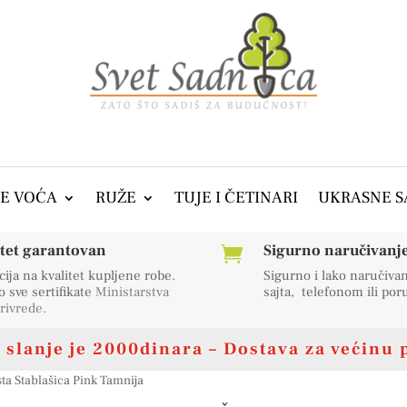
E VOĆA
RUŽE
TUJE I ČETINARI
UKRASNE S
itet garantovan
Sigurno naručivanje 

ija na kvalitet kupljene robe.
Sigurno i lako naručiva
sve sertifikate
Ministarstva
sajta, telefonom ili po
rivrede
.
slanje je 2000dinara – Dostava za većinu 
ta Stablašica Pink Tamnija