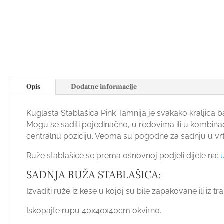
Opis
Dodatne informacije
Kuglasta Stablašica Pink Tamnija je svakako kraljic
Mogu se saditi pojedinačno, u redovima ili u kombinaci
centralnu poziciju. Veoma su pogodne za sadnju u vrto
Ruže stablašice se prema osnovnoj podjeli dijele na:
SADNJA RUŽA STABLAŠICA:
Izvaditi ruže iz kese u kojoj su bile zapakovane ili iz 
Iskopajte rupu 40x40x40cm okvirno.