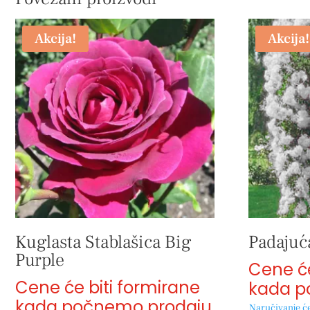
Akcija!
Akcija!
Kuglasta Stablašica Big
Padajuća
Purple
Cene će
Cene će biti formirane
kada p
kada počnemo prodaju
Naručivanje će