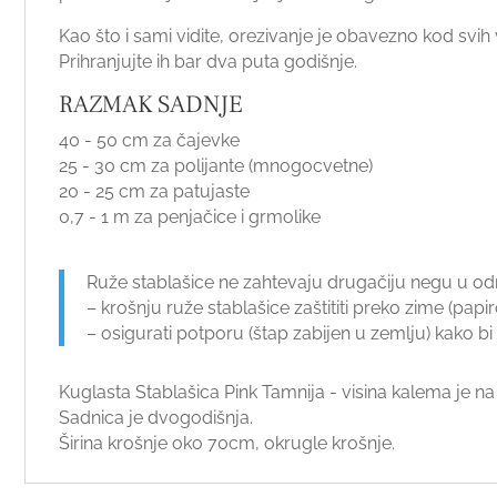
Kao što i sami vidite, orezivanje je obavezno kod svi
Prihranjujte ih bar dva puta godišnje.
RAZMAK SADNJE
40 - 50 cm za čajevke
25 - 30 cm za polijante (mnogocvetne)
20 - 25 cm za patujaste
0,7 - 1 m za penjačice i grmolike
Ruže stablašice ne zahtevaju drugačiju negu u odn
– krošnju ruže stablašice zaštititi preko zime (pap
– osigurati potporu (štap zabijen u zemlju) kako bi ru
Kuglasta Stablašica Pink Tamnija - visina kalema je na 
Sadnica je dvogodišnja.
Širina krošnje oko 70cm, okrugle krošnje.