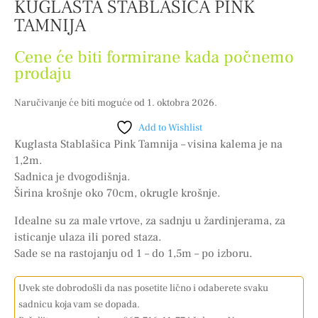
KUGLASTA STABLAŠICA PINK
TAMNIJA
Cene će biti formirane kada počnemo
prodaju
Naručivanje će biti moguće od 1. oktobra 2026.
Add to Wishlist
Kuglasta Stablašica Pink Tamnija – visina kalema je na
1,2m.
Sadnica je dvogodišnja.
Širina krošnje oko 70cm, okrugle krošnje.
Idealne su za male vrtove, za sadnju u žardinjerama, za
isticanje ulaza ili pored staza.
Sade se na rastojanju od 1 – do 1,5m – po izboru.
Uvek ste dobrodošli da nas posetite lično i odaberete svaku
sadnicu koja vam se dopada.