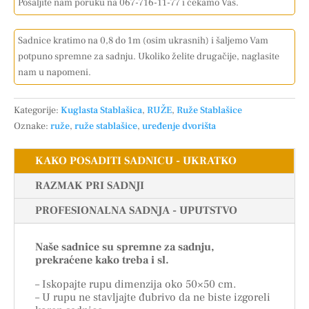
Pošaljite nam poruku na 067-716-11-77 i čekamo Vas.
Sadnice kratimo na 0,8 do 1m (osim ukrasnih) i šaljemo Vam
potpuno spremne za sadnju. Ukoliko želite drugačije, naglasite
nam u napomeni.
Kategorije:
Kuglasta Stablašica
,
RUŽE
,
Ruže Stablašice
Oznake:
ruže
,
ruže stablašice
,
uređenje dvorišta
KAKO POSADITI SADNICU - UKRATKO
RAZMAK PRI SADNJI
PROFESIONALNA SADNJA - UPUTSTVO
Naše sadnice su spremne za sadnju,
prekraćene kako treba i sl.
– Iskopajte rupu dimenzija oko 50×50 cm.
– U rupu ne stavljajte đubrivo da ne biste izgoreli