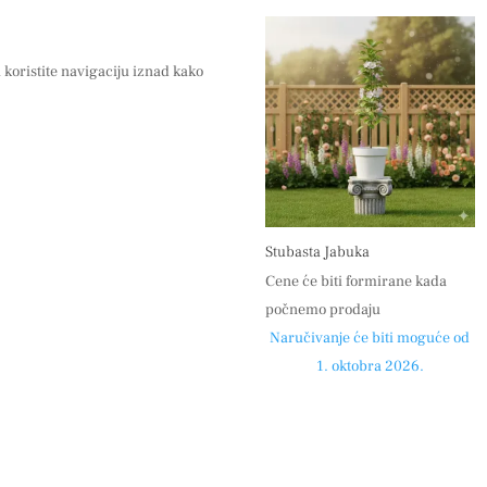
i koristite navigaciju iznad kako
Stubasta Jabuka
Cene će biti formirane kada
počnemo prodaju
Naručivanje će biti moguće od
1. oktobra 2026.