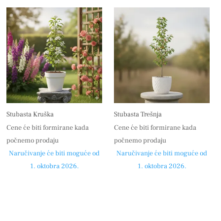
Stubasta Kruška
Stubasta Trešnja
Cene će biti formirane kada
Cene će biti formirane kada
počnemo prodaju
počnemo prodaju
Naručivanje će biti moguće od
Naručivanje će biti moguće od
1. oktobra 2026.
1. oktobra 2026.