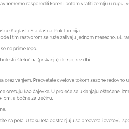
 ravnomemo rasporediti koren i potom vratiti zemlju u rupu,
ašice Kuglasta Stablašica Pink Tamnija.
 vode i tim rastvorom se ruže zalivaju jednom mesecno. 6L rastv
 se ne prime lepo.
lesti i štetočina (prskanju) i letnjoj rezidbi.
e sa orezivanjem. Precvetale cvetove tokom sezone redovno uk
me orezuju kao čajevke. U proleće se uklanjaju oštećene, izm
5 cm, a bočne za trećinu.
ne.
atite na pola. U toku leta odstranjuju se precvetali cvetovi, i