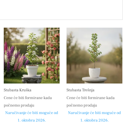
Stubasta Kruška
Stubasta Trešnja
Cene će biti formirane kada
Cene će biti formirane kada
počnemo prodaju
počnemo prodaju
Naručivanje će biti moguće od
Naručivanje će biti moguće od
1. oktobra 2026.
1. oktobra 2026.