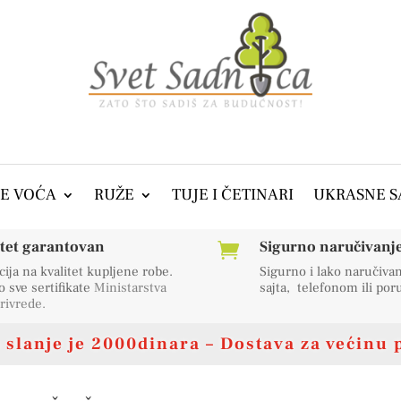
E VOĆA
RUŽE
TUJE I ČETINARI
UKRASNE S
itet garantovan
Sigurno naručivanje 

ija na kvalitet kupljene robe.
Sigurno i lako naručiva
sve sertifikate
Ministarstva
sajta, telefonom ili po
rivrede
.
slanje je 2000dinara – Dostava za većinu 