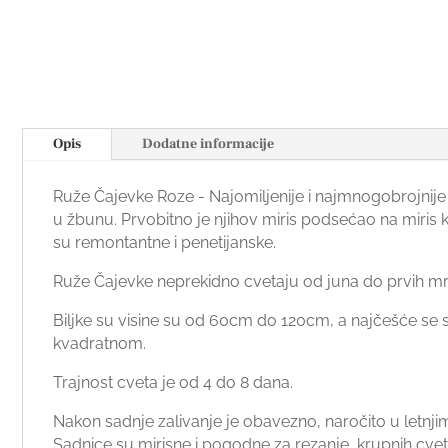
Opis
Dodatne informacije
Ruže Čajevke Roze - Najomiljenije i najmnogobrojnije 
u žbunu. Prvobitno je njihov miris podsećao na miris
su remontantne i penetijanske.
Ruže Čajevke neprekidno cvetaju od juna do prvih m
Biljke su visine su od 60cm do 120cm, a najčešće se 
kvadratnom.
Trajnost cveta je od 4 do 8 dana.
Nakon sadnje zalivanje je obavezno, naročito u letnj
Sadnice su mirisne i pogodne za rezanje, krupnih cvetov