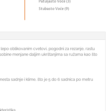
Patuljasto Voće
(3)
Stubasto Voće
(9)
i lepo oblikovanim cvetovi, pogodni za rezanje, rastu
 osobine menjane daljim ukrštanjima sa ružama kao što
sta sadnje i klime, što je 5 do 6 sadnica po metru
teristika.