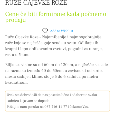
RUŽE ČAJEVKE ROZE
Cene će biti formirane kada počnemo
prodaju
Add to Wishlist
Ruže Čajevke Roze – Najomiljenije i najmnogobrojnije
ruže koje se najčešće gaje svuda u svetu. Odlikuju ih
krupni i lepo oblikovanim cvetovi, pogodni za rezanje,
rastu u žbunu.
Biljke su visine su od 60cm do 120cm, a najčešće se sade
na razmaku između 40 do 50cm, u zavisnosti od sorte,
mesta sadnje i klime, što je 5 do 6 sadnica po metru
kvadratnom.
Uvek ste dobrodošli da nas posetite lično i odaberete svaku
sadnicu koja vam se dopada.
Pošaljite nam poruku na 067-716-11-77 i čekamo Vas.