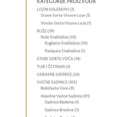
KATEGORIJE PROIZVODA
LOZNI KALEMOVI
(2)
Stone Sorte Vinove Loze
(1)
Vinske Sorte Vinove Loze
(1)
RUŽE
(39)
Ruže Stablašice
(39)
Kuglasta Stablašica
(34)
Padajuća Stablašica
(5)
STARE SORTE VOĆA
(14)
TUJE I ČETINARI
(3)
UKRASNE SADNICE
(24)
VOĆNE SADNICE
(105)
Bobičasto Voće
(9)
Klasične Voćne Sadnice
(91)
Sadnice Badema
(1)
Sadnice Breskve
(5)