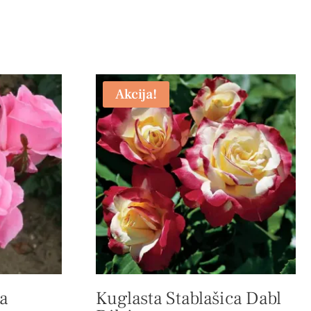
Akcija!
a
Kuglasta Stablašica Dabl