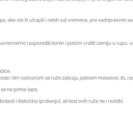
trapa, ako ste ih utrapili i nekih sat vremena, pre sadnje,kore
 ravnomemo rasporediti koren i potom vratiti zemlju u rupu,
šice.
 vode i tim rastvorom se ruže zalivaju jednom mesecno. 6L rastv
 se ne prime lepo.
olesti i štetočina (prskanju), ali kod ovih ruža ne i rezidbi.