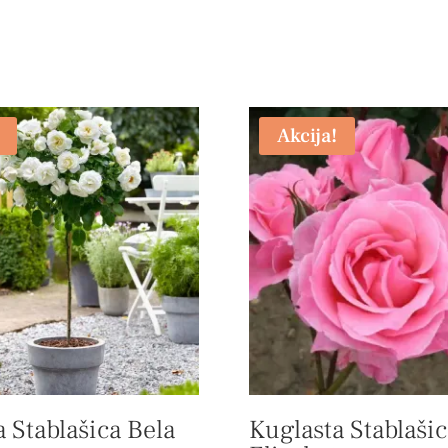
Akcija!
 Stablašica Bela
Kuglasta Stablašic