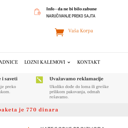
Info - da ne bi bilo zabune
NARUČIVANJE PREKO SAJTA
Vaša Korpa

ADNICE
LOZNI KALEMOVI
KONTAKT
i saveti
Uvažavamo reklamacije

nje preko
Ukoliko dođe do loma ili greške
rukom.
prilikom pakovanja, odmah
rešavamo.
paketa je 770 dinara