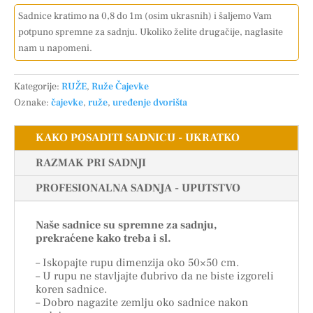
Sadnice kratimo na 0,8 do 1m (osim ukrasnih) i šaljemo Vam
potpuno spremne za sadnju. Ukoliko želite drugačije, naglasite
nam u napomeni.
Kategorije:
RUŽE
,
Ruže Čajevke
Oznake:
čajevke
,
ruže
,
uređenje dvorišta
KAKO POSADITI SADNICU - UKRATKO
RAZMAK PRI SADNJI
PROFESIONALNA SADNJA - UPUTSTVO
Naše sadnice su spremne za sadnju,
prekraćene kako treba i sl.
– Iskopajte rupu dimenzija oko 50×50 cm.
– U rupu ne stavljajte đubrivo da ne biste izgoreli
koren sadnice.
– Dobro nagazite zemlju oko sadnice nakon