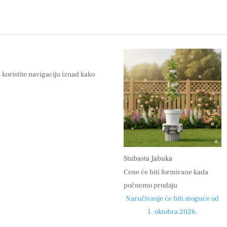
i koristite navigaciju iznad kako
Stubasta Jabuka
Cene će biti formirane kada
počnemo prodaju
Naručivanje će biti moguće od
1. oktobra 2026.