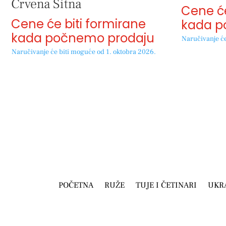
Crvena Sitna
Cene će
Cene će biti formirane
kada p
kada počnemo prodaju
Naručivanje će
Naručivanje će biti moguće od 1. oktobra 2026.
POČETNA
RUŽE
TUJE I ČETINARI
UKR