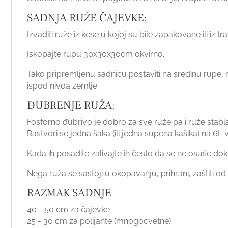
SADNJA RUŽE ČAJEVKE:
Izvaditi ruže iz kese u kojoj su bile zapakovane ili iz 
Iskopajte rupu 30x30x30cm okvirno.
Tako pripremljenu sadnicu postaviti na sredinu rupe,
ispod nivoa zemlje.
ĐUBRENJE RUŽA:
Fosforno đubrivo je dobro za sve ruže pa i ruže stabla
Rastvori se jedna šaka (ili jedna supena kašika) na 6L
Kada ih posadite zalivajte ih često da se ne osuše dok
Nega ruža se sastoji u okopavanju, prihrani, zaštiti od b
RAZMAK SADNJE
40 - 50 cm za čajevke
25 - 30 cm za polijante (mnogocvetne)