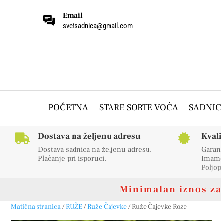
Email
svetsadnica@gmail.com
POČETNA
STARE SORTE VOĆA
SADNIC
Dostava na željenu adresu
Kval


Dostava sadnica na željenu adresu.
Garanc
Plaćanje pri isporuci.
Imamo 
Poljop
Minimalan iznos za 
Matična stranica
/
RUŽE
/
Ruže Čajevke
/ Ruže Čajevke Roze