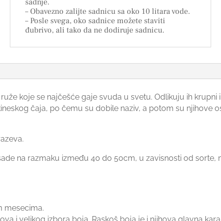
sadnje.
– Obavezno zalijte sadnicu sa oko 10 litara vode.
– Posle svega, oko sadnice možete staviti
đubrivo, ali tako da ne dodiruje sadnicu.
ruže koje se najčešće gaje svuda u svetu. Odlikuju ih krupni 
 kineskog čaja, po čemu su dobile naziv, a potom su njihove
razeva.
sade na razmaku između 40 do 50cm, u zavisnosti od sorte, me
im mesecima.
a i velikog izbora boja. Raskoš boja je i njihova glavna karak