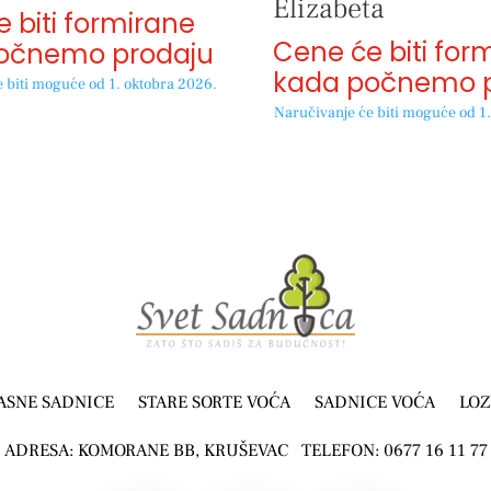
Elizabeta
 biti formirane
Cene će biti for
očnemo prodaju
kada počnemo p
 biti moguće od 1. oktobra 2026.
Naručivanje će biti moguće od 1
ASNE SADNICE
STARE SORTE VOĆA
SADNICE VOĆA
LOZ
ADRESA: KOMORANE BB, KRUŠEVAC TELEFON: 0677 16 11 77