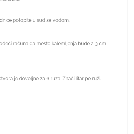
n sadnice potopite u sud sa vodom.
 vodeći računa da mesto kalemljenja bude 2-3 cm
ora je dovoljno za 6 ruza. Znači litar po ruži.