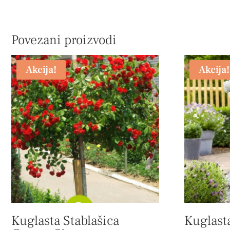
Povezani proizvodi
Akcija!
Akcija!
Kuglasta Stablašica
Kuglasta