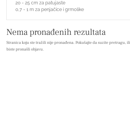
20 - 25 cm za patujaste
0,7 - 1 m za penjačice i grmolike
Nema pronađenih rezultata
Stranica koju ste tražili nije pronađena. Pokušajte da suzite pretragu, il
biste pronašli objavu.