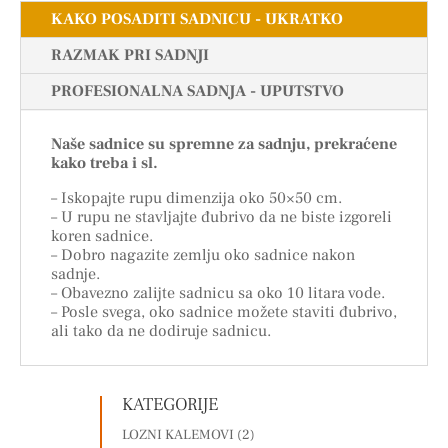
KAKO POSADITI SADNICU - UKRATKO
RAZMAK PRI SADNJI
PROFESIONALNA SADNJA - UPUTSTVO
Naše sadnice su spremne za sadnju, prekraćene
kako treba i sl.
– Iskopajte rupu dimenzija oko 50×50 cm.
– U rupu ne stavljajte đubrivo da ne biste izgoreli
koren sadnice.
– Dobro nagazite zemlju oko sadnice nakon
sadnje.
– Obavezno zalijte sadnicu sa oko 10 litara vode.
– Posle svega, oko sadnice možete staviti đubrivo,
ali tako da ne dodiruje sadnicu.
KATEGORIJE
LOZNI KALEMOVI
(2)