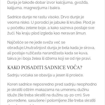
Dunja je takođe dobar izvor kalcijuma, gvožđa,
kalijuma, magnezijuma i bakra.
Sadnice dunje ne rastu visoko. Drvo dunje je
veoma nisko. U porodici je jabuke ili kruške. Plod je
u početku zelene boje, a kako sazreva postaje sve
žući. Na kraju plod izgleda kao neravan limun.
Najčešće se ne jede sveža već se
obrađuje.Unutrašnjost dunja je bela kada je sirova,
ali postaje ružičasta narandžasta kada se kuva,
takva je i boja želea ili džema koji se od nje pravi.
KAKO POSADITI SADNICE VOĆA?
Sadnju voćaka se obavlja u jesen ili proleće.
Koren sadnice neposredno pred sadnju neophodno
je skratiti oštrim makazama na umerenu dužinu
(duže žile treba skratiti na dužinu 15-20 cm). Sve
povređene, sasušene i polomljene žile treba skratiti