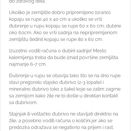
do zdravog dela.
Ukoliko je zemljište dobro pripremljeno (orano),
kopaju se rupe 40 x 40 cm a ukoliko se vrši
đubrenje u rupu kopaju se rupe 60 x 60 cm, dubine
oko 60cm. Ako se vrši sadnja na nepripremljenom
zemljištu (ledini) kopaju se rupe 80 x 60 cm.
Izuzetno voditi računa o dubini sadnje! Mesto
kalemljenja treba da bude iznad površine zemljišta
najmanje 6-7 cm.
Đubrenje u rupu se obavlja tako što se na dno rupe
stavi pregorelo stajsko đubrivo (2-3 lopate) i
mineralno đubrivo (oko 2 šake) koje se zatim zagrne
sa zemljom kako žile ne bi došle u direktan kontakt
sa đubrivom.
Stajnjak ili veštačko đubrivo ne stavljati direktno na
žile, a posebno voditi računa o količini jer ako se
predozira odražava se negativno na prijem i rast.