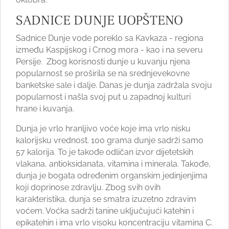
SADNICE DUNJE UOPŠTENO
Sadnice Dunje vode poreklo sa Kavkaza - regiona
između Kaspijskog i Crnog mora - kao i na severu
Persije. Zbog korisnosti dunje u kuvanju njena
popularnost se proširila se na srednjevekovne
banketske sale i dalje. Danas je dunja zadržala svoju
popularnost i našla svoj put u zapadnoj kulturi
hrane i kuvanja.
Dunja je vrlo hranljivo voće koje ima vrlo nisku
kalorijsku vrednost. 100 grama dunje sadrži samo
57 kalorija. To je takođe odličan izvor dijetetskih
vlakana, antioksidanata, vitamina i minerala. Takođe,
dunja je bogata određenim organskim jedinjenjima
koji doprinose zdravlju. Zbog svih ovih
karakteristika, dunja se smatra izuzetno zdravim
voćem. Voćka sadrži tanine uključujući katehin i
epikatehin i ima vrlo visoku koncentraciju vitamina C.