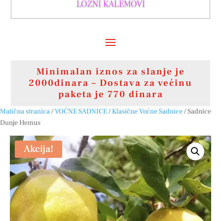
LOZNI KALEMOVI
Minimalan iznos za slanje je
2000dinara – Dostava za većinu
paketa je 770 dinara
Matična stranica
/
VOĆNE SADNICE
/
Klasične Voćne Sadnice
/ Sadnice
Dunje Hemus
Akcija!