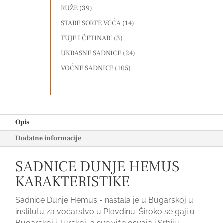
RUŽE
(39)
STARE SORTE VOĆA
(14)
TUJE I ČETINARI
(3)
UKRASNE SADNICE
(24)
VOĆNE SADNICE
(105)
Opis
Dodatne informacije
SADNICE DUNJE HEMUS
KARAKTERISTIKE
Sadnice Dunje Hemus - nastala je u Bugarskoj u
institutu za voćarstvo u Plovdinu. Široko se gaji u
Bugarskoj i Turskoj, a sve više osvaja i Srbiju.