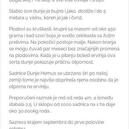
Stablo ove dunje je bujno i jako, dostiže i do 5
metara u visinu, koren je jak i čvrst.
Plodovi su kruškasti, krupni sa masom od oko 450
grama i kad szori boja je svetlo zelnkasta sa žutim
prelivima. Na pokožici postoje malje. Nakon branja
se mogu čuvati par meseci bez značajnijih promena
na plodovima. Kada je u pitanju bolest ervinija ova
sorta dunje pokazuje priličnu otpornost.
Sadnice Dunje Hemus se ubrzano širi po našoj
zemlji tome je najviše doprinela njena osobina da je
otporna na erviniju.
Preporučeni razmak je red od reda 4m, a između
stabala 2,5. U sklopu od 1000 sadnica na 1 ha daje
oko 30.000kg roda .
Sazreva krajem septembra do prve polovine
oktobra.