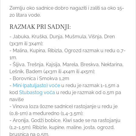
Zemlju oko sadnice dobro nagaziti i zaliti sa oko 15-
20 litara vode.
RAZMAK PRI SADNJI:
- Jabuka, Kruška, Dunja, Mušmula, Višnja, Dren
(3x3m ili 3x4m);
- Malina, Kupina, Ribizla, Ogrozd razmak u redu 0,7-
1m.
- Šljiva, Trešnja, Kajsija, Marela, Breskva, Nektarina,
Lešnik, Badem (4x3m ili 4x4m ili 4x5m);
- Borovnica i Smokva 1,2m
-
Mini (patuljasto) voće
u redu je razmak 1-1,5m a
kod
Stubastog voća
u redu je razmak od 0,5m pa
naviše
- Vinova loza (lozne sadnice) rastojanje u redu je
(0,8-1m) a međuredno (1,4-3,5m);
- Aronija, Godži bobice, Kiwi sade se na rastojanju
(1,2-1,5m). Ribizle, kupine, maline, josta, ogrozd,
brusnica na 0,5m.