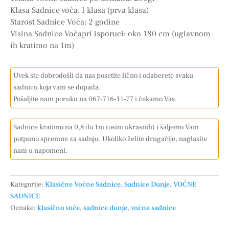
Klasa Sadnice voća: I klasa (prva klasa)
Starost Sadnice Voća: 2 godine
Visina Sadnice Voćapri isporuci: oko 180 cm (uglavnom
ih kratimo na 1m)
Uvek ste dobrodošli da nas posetite lično i odaberete svaku
sadnicu koja vam se dopada.
Pošaljite nam poruku na 067-716-11-77 i čekamo Vas.
Sadnice kratimo na 0,8 do 1m (osim ukrasnih) i šaljemo Vam
potpuno spremne za sadnju. Ukoliko želite drugačije, naglasite
nam u napomeni.
Kategorije:
Klasične Voćne Sadnice
,
Sadnice Dunje
,
VOĆNE
SADNICE
Oznake:
klasično voće
,
sadnice dunje
,
voćne sadnice