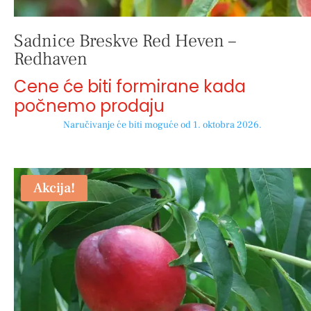
Sadnice Breskve Red Heven –
Redhaven
Cene će biti formirane kada
počnemo prodaju
Naručivanje će biti moguće od 1. oktobra 2026.
Akcija!