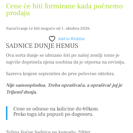
Cene će biti formirane kada počnemo
prodaju
Naručivanje će biti moguće od 1. oktobra 2026.
Add to Wishlist
SADNICE DUNJE HEMUS
Ova sorta dunje se ubrzano širi po našoj zemlji tome je
najviše doprinela njena osobina da je otporna na erviniju.
Sazreva krajem septembra do prve polovine oktobra.
Nije samooplodna. Treba oprašivača, a oprašivač joj je
Trijumf dunja.
Cene se odnose na kolicine do 60kom.
Preko toga idu popusti po dogovoru.
Težina Voćne Sadnice po komadu: 200gr