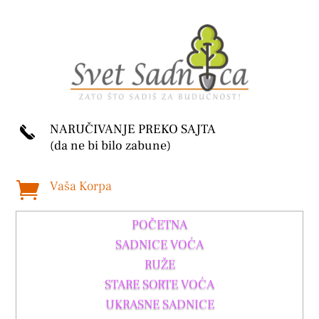
NARUČIVANJE PREKO SAJTA
(da ne bi bilo zabune)
Vaša Korpa

POČETNA
SADNICE VOĆA
RUŽE
STARE SORTE VOĆA
UKRASNE SADNICE