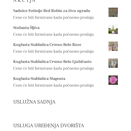
A K C I J A
Sadnice Fotinije Red Robin za živu ogradu
Cene će biti formirane kada počnemo prodaju
Stubasta Šljiva
Cene će biti formirane kada počnemo prodaju
Kuglasta Stablašica Crveno Belo Roze
Cene će biti formirane kada počnemo prodaju
Kuglasta Stablašica Crveno Belo Ljubičasto
Cene će biti formirane kada počnemo prodaju
Kuglasta Stablašica Magenta
Cene će biti formirane kada počnemo prodaju
USLUŽNA SADNJA
USLUGA UREĐENJA DVORIŠTA