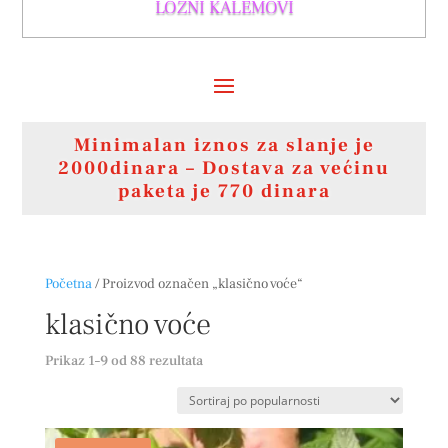
LOZNI KALEMOVI
Minimalan iznos za slanje je
2000dinara – Dostava za većinu
paketa je 770 dinara
Početna
/ Proizvod označen „klasično voće“
klasično voće
Sortirano
Prikaz 1–9 od 88 rezultata
po
popularnosti