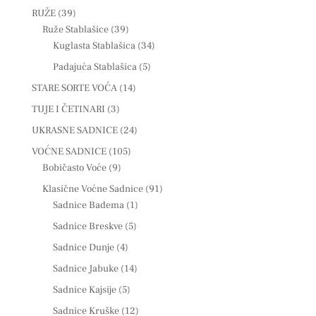
RUŽE
(39)
Ruže Stablašice
(39)
Kuglasta Stablašica
(34)
Padajuća Stablašica
(5)
STARE SORTE VOĆA
(14)
TUJE I ČETINARI
(3)
UKRASNE SADNICE
(24)
VOĆNE SADNICE
(105)
Bobičasto Voće
(9)
Klasične Voćne Sadnice
(91)
Sadnice Badema
(1)
Sadnice Breskve
(5)
Sadnice Dunje
(4)
Sadnice Jabuke
(14)
Sadnice Kajsije
(5)
Sadnice Kruške
(12)