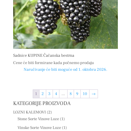
Sadnice KUPINE Čačanska bestrna
Cene će biti formirane kada počnemo prodaju
Naručivanje će biti moguće od 1. oktobra 2026.
1
2
3
4
…
8
9
10
→
KATEGORIJE PROIZVODA
LOZNI KALEMOVI
(2)
Stone Sorte Vinove Loze
(1)
Vinske Sorte Vinove Loze
(1)