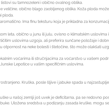
 listovi su tamnozeleni i obično ovalnog oblika.
veličine, obično blago zaobljenog oblika. Koža ploda može bi
i ploda.
aromatično. Ima finu teksturu koja je prikladna za konzumaciju
 leta, obično u junu ili julu, ovisno o klimatskim uslovima i 
ičitim uslovima uzgoja, ali preferira sunčane položaje i dobro
otpornost na neke bolesti i štetočine, što može olakšati uzg
lokalnim voćarima ili stručnjacima za voćarstvo u vašem podru
 Junske Lepotice u vašim specifičnim uslovima.
ostranjeno. Kruška, posle šljive i jabuke spada u najzastupljen
ške u našoj zemlji još uvek je deficitarna, pa se redovno po
abuke. Uložena sredstva u podizanju zasada kruške, mogu se v