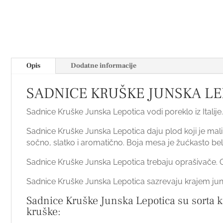
Opis
Dodatne informacije
SADNICE KRUŠKE JUNSKA LE
Sadnice Kruške Junska Lepotica vodi poreklo iz Italije
Sadnice Kruške Junska Lepotica daju plod koji je mal
sočno, slatko i aromatično. Boja mesa je žućkasto bel
Sadnice Kruške Junska Lepotica trebaju oprašivače. O
Sadnice Kruške Junska Lepotica sazrevaju krajem ju
Sadnice Kruške Junska Lepotica su sorta kr
kruške: