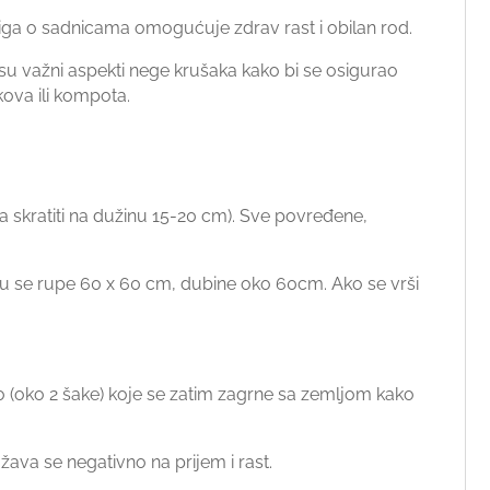
riga o sadnicama omogućuje zdrav rast i obilan rod.
a su važni aspekti nege krušaka kako bi se osigurao
kova ili kompota.
skratiti na dužinu 15-20 cm). Sve povređene,
aju se rupe 60 x 60 cm, dubine oko 60cm. Ako se vrši
vo (oko 2 šake) koje se zatim zagrne sa zemljom kako
ažava se negativno na prijem i rast.