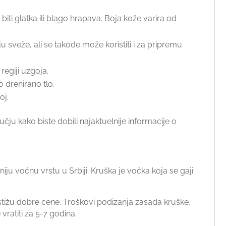
ti glatka ili blago hrapava. Boja kože varira od
 sveže, ali se takođe može koristiti i za pripremu
regiji uzgoja.
 drenirano tlo.
oj.
čju kako biste dobili najaktuelnije informacije o
iju voćnu vrstu u Srbiji. Kruška je voćka koja se gaji
stižu dobre cene. Troškovi podizanja zasada kruške,
ratiti za 5-7 godina.