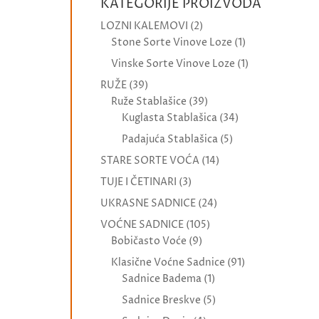
KATEGORIJE PROIZVODA
LOZNI KALEMOVI
(2)
Stone Sorte Vinove Loze
(1)
Vinske Sorte Vinove Loze
(1)
RUŽE
(39)
Ruže Stablašice
(39)
Kuglasta Stablašica
(34)
Padajuća Stablašica
(5)
STARE SORTE VOĆA
(14)
TUJE I ČETINARI
(3)
UKRASNE SADNICE
(24)
VOĆNE SADNICE
(105)
Bobičasto Voće
(9)
Klasične Voćne Sadnice
(91)
Sadnice Badema
(1)
Sadnice Breskve
(5)