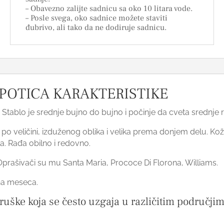
– Obavezno zalijte sadnicu sa oko 10 litara vode.
– Posle svega, oko sadnice možete staviti
đubrivo, ali tako da ne dodiruje sadnicu.
POTICA KARAKTERISTIKE
. Stablo je srednje bujno do bujno i počinje da cveta srednje 
i po veličini, izduženog oblika i velika prema donjem delu.
a. Rađa obilno i redovno.
prašivači su mu Santa Maria, Prococe Di Florona, Williams.
na meseca.
uške koja se često uzgaja u različitim područjima