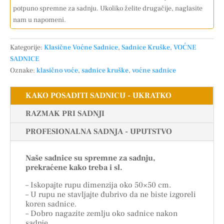
potpuno spremne za sadnju. Ukoliko želite drugačije, naglasite
nam u napomeni.
Kategorije:
Klasične Voćne Sadnice
,
Sadnice Kruške
,
VOĆNE
SADNICE
Oznake:
klasično voće
,
sadnice kruške
,
voćne sadnice
KAKO POSADITI SADNICU - UKRATKO
RAZMAK PRI SADNJI
PROFESIONALNA SADNJA - UPUTSTVO
Naše sadnice su spremne za sadnju,
prekraćene kako treba i sl.
– Iskopajte rupu dimenzija oko 50×50 cm.
– U rupu ne stavljajte đubrivo da ne biste izgoreli
koren sadnice.
– Dobro nagazite zemlju oko sadnice nakon
sadnje.