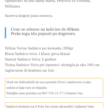
Oprašivači su mu Santa Maria, Prococe Di Florona,
Williams.
Sazreva krajem juna meseca.
Cene se odnose na kolicine do 80kom.
Preko toga idu popusti po dogovoru.
Težina Voćne Sadnice po komadu: 200gr
Klasa Sadnice voća: I klasa (prva klasa)
Starost Sadnice Voća: 2 godine
Visina Sadnice Voća pri isporuci: dostigla je oko 180 cm
(uglavnom ih kratimo na 1m)
Uvek ste dobrodošli da nas posetite lično i odaberete svaku
sadnicu koja vam se dopada.
Pošaljite nam poruku na 067-716-11-77 i čekamo Vas.
Sadnice kratimo na 0,8 do 1m (osim ukrasnih) i šaljemo Vam