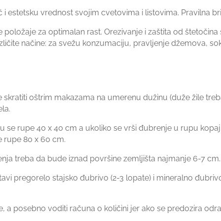
 estetsku vrednost svojim cvetovima i listovima. Pravilna b
 položaje za optimalan rast. Orezivanje i zaštita od štetočin
različite načine: za svežu konzumaciju, pravljenje džemova, so
kratiti oštrim makazama na umerenu dužinu (duže žile treba 
la.
aju se rupe 40 x 40 cm a ukoliko se vrši đubrenje u rupu kop
e rupe 80 x 60 cm.
enja treba da bude iznad površine zemljišta najmanje 6-7 cm.
avi pregorelo stajsko đubrivo (2-3 lopate) i mineralno đubri
ile, a posebno voditi računa o količini jer ako se predozira odr