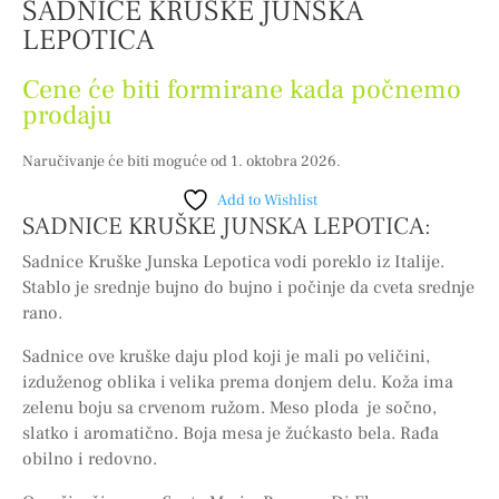
SADNICE KRUŠKE JUNSKA
LEPOTICA
Cene će biti formirane kada počnemo
prodaju
Naručivanje će biti moguće od 1. oktobra 2026.
Add to Wishlist
SADNICE KRUŠKE JUNSKA LEPOTICA:
Sadnice Kruške Junska Lepotica vodi poreklo iz Italije.
Stablo je srednje bujno do bujno i počinje da cveta srednje
rano.
Sadnice ove kruške daju plod koji je mali po veličini,
izduženog oblika i velika prema donjem delu. Koža ima
zelenu boju sa crvenom ružom. Meso ploda je sočno,
slatko i aromatično. Boja mesa je žućkasto bela. Rađa
obilno i redovno.