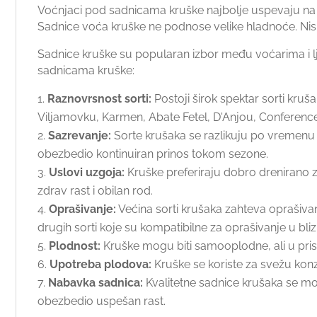
Voćnjaci pod sadnicama kruške najbolje uspevaju na 
Sadnice voća kruške ne podnose velike hladnoće. Nis
Sadnice kruške su popularan izbor među voćarima i lj
sadnicama kruške:
Raznovrsnost sorti:
Postoji širok spektar sorti kru
Viljamovku, Karmen, Abate Fetel, D'Anjou, Conference,
Sazrevanje:
Sorte krušaka se razlikuju po vremenu s
obezbedio kontinuiran prinos tokom sezone.
Uslovi uzgoja:
Kruške preferiraju dobro drenirano ze
zdrav rast i obilan rod.
Oprašivanje:
Većina sorti krušaka zahteva oprašiva
drugih sorti koje su kompatibilne za oprašivanje u blizi
Plodnost:
Kruške mogu biti samooplodne, ali u prisus
Upotreba plodova:
Kruške se koriste za svežu kon
Nabavka sadnica:
Kvalitetne sadnice krušaka se mo
obezbedio uspešan rast.