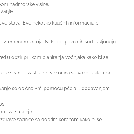
200m nadmorske visine.
vanje.
vojstava. Evo nekoliko ključnih informacija o
m i vremenom zrenja. Neke od poznatih sorti uključuju
ti u obzir prilikom planiranja voćnjaka kako bi se
ezivanje i zaštita od štetočina su važni faktori za
šivanje se obično vrši pomoću pčela ili dodavanjem
os.
o i za sušenje.
ti zdrave sadnice sa dobrim korenom kako bi se