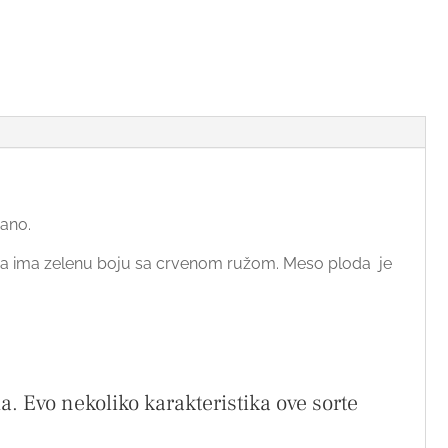
rano.
 Koža ima zelenu boju sa crvenom ružom. Meso ploda je
. Evo nekoliko karakteristika ove sorte