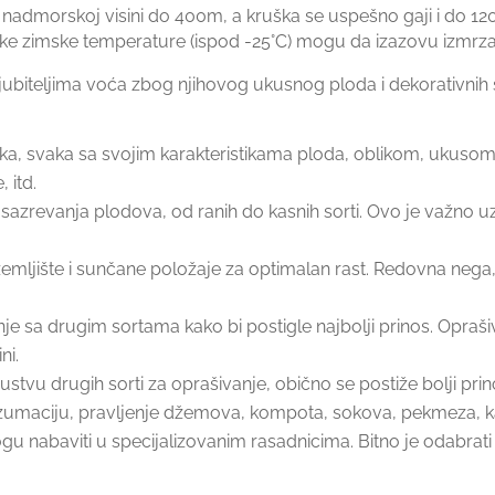
nadmorskoj visini do 400m, a kruška se uspešno gaji i do 1
ke zimske temperature (ispod -25°C) mogu da izazovu izmrza
ubiteljima voća zbog njihovog ukusnog ploda i dekorativnih s
šaka, svaka sa svojim karakteristikama ploda, oblikom, ukuso
 itd.
azrevanja plodova, od ranih do kasnih sorti. Ovo je važno uze
mljište i sunčane položaje za optimalan rast. Redovna nega, or
nje sa drugim sortama kako bi postigle najbolji prinos. Opra
ni.
tvu drugih sorti za oprašivanje, obično se postiže bolji prin
zumaciju, pravljenje džemova, kompota, sokova, pekmeza, ka
gu nabaviti u specijalizovanim rasadnicima. Bitno je odabra