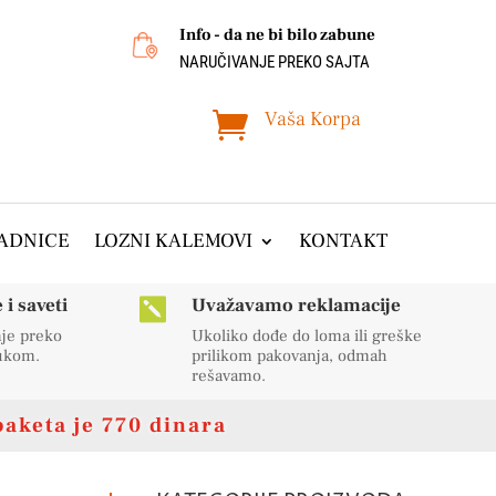
Info - da ne bi bilo zabune
NARUČIVANJE PREKO SAJTA
Vaša Korpa

ADNICE
LOZNI KALEMOVI
KONTAKT
i saveti
Uvažavamo reklamacije

nje preko
Ukoliko dođe do loma ili greške
rukom.
prilikom pakovanja, odmah
rešavamo.
paketa je 770 dinara