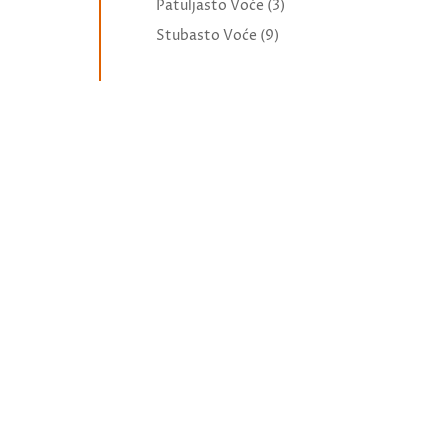
Patuljasto Voće
(3)
Stubasto Voće
(9)