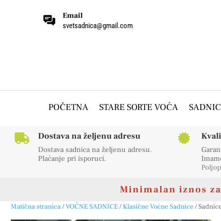
Email
svetsadnica@gmail.com
POČETNA
STARE SORTE VOĆA
SADNIC
Dostava na željenu adresu
Kval


Dostava sadnica na željenu adresu.
Garanc
Plaćanje pri isporuci.
Imamo 
Poljop
Minimalan iznos za 
Matična stranica
/
VOĆNE SADNICE
/
Klasične Voćne Sadnice
/ Sadnic