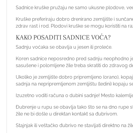
Sadnice kruške pružaju ne samo ukusne plodove, već i
Kruške preferiraju dobro drenirano zemljište i sunčane
zdrav rast i rod. Plodovi kruške se mogu koristiti na 
KAKO POSADITI SADNICE VOĆA?
Sadnju voćaka se obavlja u jesen ili proleće.
Koren sadnice neposredno pred sadnju neophodno je s
sasušene i polomljene žile treba skratiti do zdravog de
Ukoliko je zemljište dobro pripremljeno (orano), kop
sadnja na nepripremljenom zemljištu (ledini) kopaju s
Izuzetno voditi računa o dubini sadnje! Mesto kalemlj
Đubrenje u rupu se obavlja tako što se na dno rupe st
žile ne bi došle u direktan kontakt sa đubrivom.
Stajnjak ili veštačko đubrivo ne stavljati direktno na ž