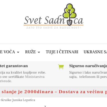
E VOĆA
RUŽE
TUJE I ČETINARI
UKRASNE S
itet garantovan
Sigurno naručivanje 

ija na kvalitet kupljene robe.
Sigurno i lako naručiva
sve sertifikate
Ministarstva
sajta, telefonom ili po
rivrede
.
slanje je 2000dinara – Dostava za većinu 
e Kruške Junska Lepotica