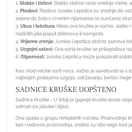
Stablo i listovi:
Stablo obično raste srednje visine, a
Plodovi:
Plodovi Junske Lepotice su srednje do veće 
zelene do žute s crvenim nijansama na sunčanoj stran
Ukus i tekstura:
Meso ove kruške je sočno, slatko i 
različitih jela poput džemova ili kompota.
Vrijeme zrenja:
Junska Lepotica obično sazreva tokom
Uzgojni uslovi:
Ova sorta kruške se prilagođava razl
Otpornost:
Junska Lepotica može pokazivati solidnu 
Kao i kod većine sorti voća, važno je savetovati se s 
najboljim praksama uzgoja, održavanja, berbe i nege
SADNICE KRUŠKE UOPŠTENO
Sadnice Kruške - U Srbiji je gajenje kruške dosta raspr
odmah iza jabuke i šljive.
Ona spada u grupu rentabilnih voćaka. Proizvodnja kru
kao i redovna proizvodnja, znatno su niže nego kod j