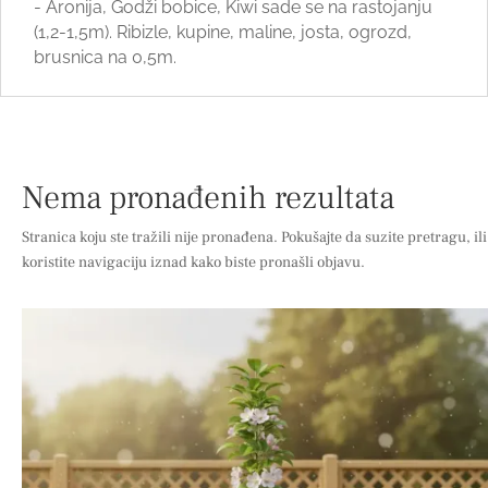
- Aronija, Godži bobice, Kiwi sade se na rastojanju
(1,2-1,5m). Ribizle, kupine, maline, josta, ogrozd,
brusnica na 0,5m.
Nema pronađenih rezultata
Stranica koju ste tražili nije pronađena. Pokušajte da suzite pretragu, ili
koristite navigaciju iznad kako biste pronašli objavu.