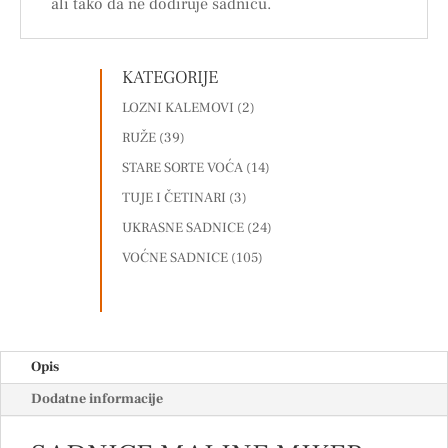
ali tako da ne dodiruje sadnicu.
KATEGORIJE
LOZNI KALEMOVI
(2)
RUŽE
(39)
STARE SORTE VOĆA
(14)
TUJE I ČETINARI
(3)
UKRASNE SADNICE
(24)
VOĆNE SADNICE
(105)
Opis
Dodatne informacije