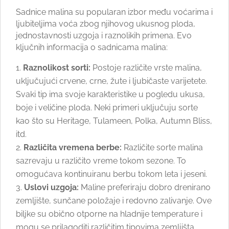
Sadnice malina su popularan izbor među voćarima i
ljubiteljima voća zbog njihovog ukusnog ploda,
jednostavnosti uzgoja i raznolikih primena. Evo
ključnih informacija o sadnicama malina:
Raznolikost sorti:
Postoje različite vrste malina,
uključujući crvene, crne, žute i ljubičaste varijetete.
Svaki tip ima svoje karakteristike u pogledu ukusa,
boje i veličine ploda. Neki primeri uključuju sorte
kao što su Heritage, Tulameen, Polka, Autumn Bliss,
itd.
Različita vremena berbe:
Različite sorte malina
sazrevaju u različito vreme tokom sezone. To
omogućava kontinuiranu berbu tokom leta i jeseni.
Uslovi uzgoja:
Maline preferiraju dobro drenirano
zemljište, sunčane položaje i redovno zalivanje. Ove
biljke su obično otporne na hladnije temperature i
mogu se prilagoditi različitim tipovima zemljišta.