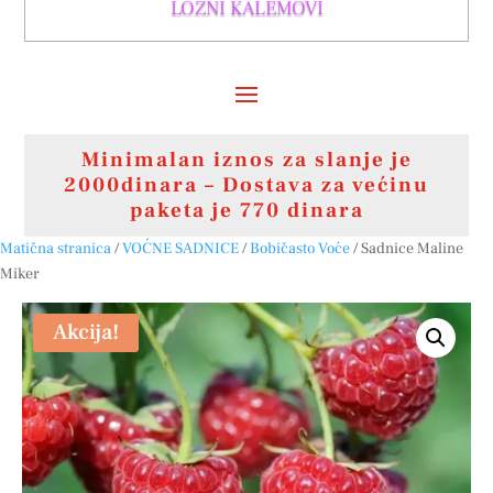
LOZNI KALEMOVI
Minimalan iznos za slanje je
2000dinara – Dostava za većinu
paketa je 770 dinara
Matična stranica
/
VOĆNE SADNICE
/
Bobičasto Voće
/ Sadnice Maline
Miker
Akcija!