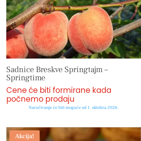
Sadnice Breskve Springtajm –
Springtime
Cene će biti formirane kada
počnemo prodaju
Naručivanje će biti moguće od 1. oktobra 2026.
Akcija!