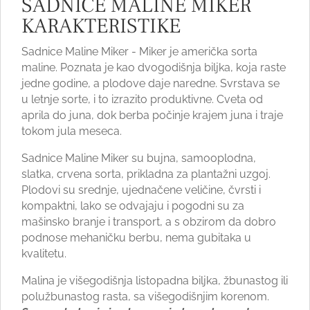
SADNICE MALINE MIKER
KARAKTERISTIKE
Sadnice Maline Miker - Miker je američka sorta
maline. Poznata je kao dvogodišnja biljka, koja raste
jedne godine, a plodove daje naredne. Svrstava se
u letnje sorte, i to izrazito produktivne. Cveta od
aprila do juna, dok berba počinje krajem juna i traje
tokom jula meseca.
Sadnice Maline Miker su bujna, samooplodna,
slatka, crvena sorta, prikladna za plantažni uzgoj.
Plodovi su srednje, ujednačene veličine, čvrsti i
kompaktni, lako se odvajaju i pogodni su za
mašinsko branje i transport, a s obzirom da dobro
podnose mehaničku berbu, nema gubitaka u
kvalitetu.
Malina je višegodišnja listopadna biljka, žbunastog ili
polužbunastog rasta, sa višegodišnjim korenom.