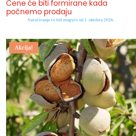
Cene će biti formirane kada
počnemo prodaju
Naručivanje će biti moguće od 1. oktobra 2026.
Akcija!