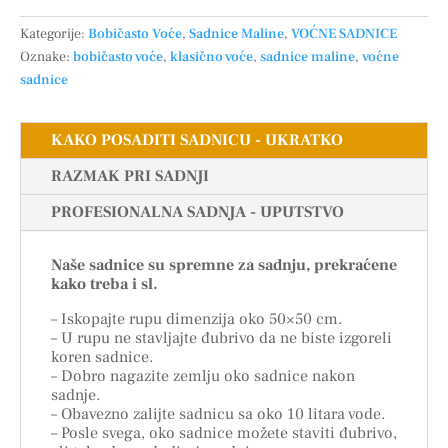
Kategorije:
Bobičasto Voće
,
Sadnice Maline
,
VOĆNE SADNICE
Oznake:
bobičasto voće
,
klasično voće
,
sadnice maline
,
voćne
sadnice
KAKO POSADITI SADNICU - UKRATKO
RAZMAK PRI SADNJI
PROFESIONALNA SADNJA - UPUTSTVO
Naše sadnice su spremne za sadnju, prekraćene
kako treba i sl.
– Iskopajte rupu dimenzija oko 50×50 cm.
– U rupu ne stavljajte đubrivo da ne biste izgoreli
koren sadnice.
– Dobro nagazite zemlju oko sadnice nakon
sadnje.
– Obavezno zalijte sadnicu sa oko 10 litara vode.
– Posle svega, oko sadnice možete staviti đubrivo,