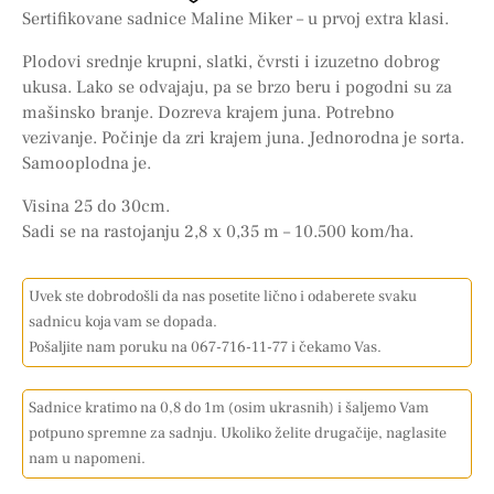
Sertifikovane sadnice Maline Miker – u prvoj extra klasi.
Plodovi srednje krupni, slatki, čvrsti i izuzetno dobrog
ukusa. Lako se odvajaju, pa se brzo beru i pogodni su za
mašinsko branje. Dozreva krajem juna. Potrebno
vezivanje. Počinje da zri krajem juna. Jednorodna je sorta.
Samooplodna je.
Visina 25 do 30cm.
Sadi se na rastojanju 2,8 x 0,35 m – 10.500 kom/ha.
Uvek ste dobrodošli da nas posetite lično i odaberete svaku
sadnicu koja vam se dopada.
Pošaljite nam poruku na 067-716-11-77 i čekamo Vas.
Sadnice kratimo na 0,8 do 1m (osim ukrasnih) i šaljemo Vam
potpuno spremne za sadnju. Ukoliko želite drugačije, naglasite
nam u napomeni.