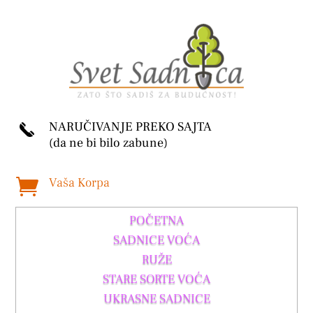
NARUČIVANJE PREKO SAJTA
(da ne bi bilo zabune)
Vaša Korpa

POČETNA
SADNICE VOĆA
RUŽE
STARE SORTE VOĆA
UKRASNE SADNICE