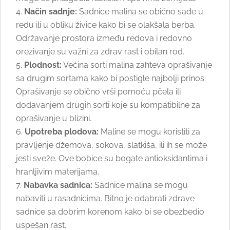
Način sadnje:
Sadnice malina se obično sade u
redu ili u obliku živice kako bi se olakšala berba.
Održavanje prostora između redova i redovno
orezivanje su važni za zdrav rast i obilan rod.
Plodnost:
Većina sorti malina zahteva oprašivanje
sa drugim sortama kako bi postigle najbolji prinos.
Oprašivanje se obično vrši pomoću pčela ili
dodavanjem drugih sorti koje su kompatibilne za
oprašivanje u blizini.
Upotreba plodova:
Maline se mogu koristiti za
pravljenje džemova, sokova, slatkiša, ili ih se može
jesti sveže. Ove bobice su bogate antioksidantima i
hranljivim materijama.
Nabavka sadnica:
Sadnice malina se mogu
nabaviti u rasadnicima. Bitno je odabrati zdrave
sadnice sa dobrim korenom kako bi se obezbedio
uspešan rast.