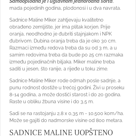
Samooplodna je i uglavnom jednorodna sorta
,
mada pojedinih godina, plodonosi i u dva navrata.
Sadnice Maline Miker zahtjevaju kvalitetno
obrađeno zemljište, jer ima plitak korjen. Prije
oranja, neodhodno je đubriti stajnjakom i NPK
đubrivom. Dubina oranja treba da je oko 30 cm.
Razmaci između redova treba da su od 3 m, a u
samim redovima treba da bude po 25 cm razmaka
između pojedinačnih biljaka. Miker maline treba
saditi u jesen, što ranije, a rijeđe u toku zime.
Sadnice Maline Miker rode odmah posle sadnje, a
punu rodnost dostiže u trećoj godini. Živi u proseku
8-14 godina, a može dostići starost i do 20 godina.
Raste u obliku žbuna visine i do 3,5 m.
Sadi se na rastojanju 2,8 x 0,35 m - 10.500 kom/ha.
Može se gajiti do nadmorske visine od 800 metara.
SADNICE MALINE UOPŠTENO