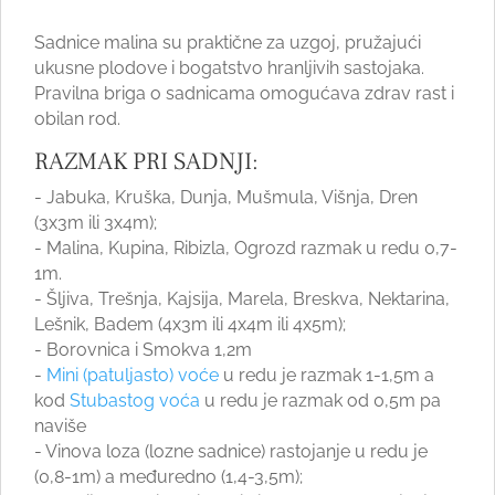
Sadnice malina su praktične za uzgoj, pružajući
ukusne plodove i bogatstvo hranljivih sastojaka.
Pravilna briga o sadnicama omogućava zdrav rast i
obilan rod.
RAZMAK PRI SADNJI:
- Jabuka, Kruška, Dunja, Mušmula, Višnja, Dren
(3x3m ili 3x4m);
- Malina, Kupina, Ribizla, Ogrozd razmak u redu 0,7-
1m.
- Šljiva, Trešnja, Kajsija, Marela, Breskva, Nektarina,
Lešnik, Badem (4x3m ili 4x4m ili 4x5m);
- Borovnica i Smokva 1,2m
-
Mini (patuljasto) voće
u redu je razmak 1-1,5m a
kod
Stubastog voća
u redu je razmak od 0,5m pa
naviše
- Vinova loza (lozne sadnice) rastojanje u redu je
(0,8-1m) a međuredno (1,4-3,5m);