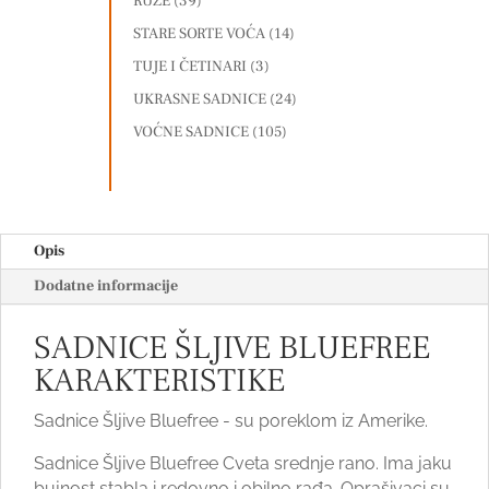
RUŽE
(39)
STARE SORTE VOĆA
(14)
TUJE I ČETINARI
(3)
UKRASNE SADNICE
(24)
VOĆNE SADNICE
(105)
Opis
Dodatne informacije
SADNICE ŠLJIVE BLUEFREE
KARAKTERISTIKE
Sadnice Šljive Bluefree - su poreklom iz Amerike.
Sadnice Šljive Bluefree Cveta srednje rano. Ima jaku
bujnost stabla i redovno i obilno rađa. Oprašivaci su