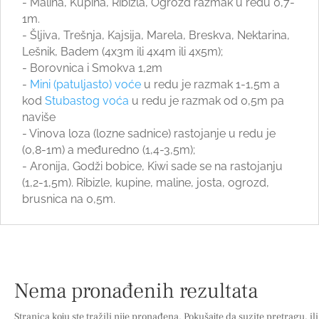
- Malina, Kupina, Ribizla, Ogrozd razmak u redu 0,7-
1m.
- Šljiva, Trešnja, Kajsija, Marela, Breskva, Nektarina,
Lešnik, Badem (4x3m ili 4x4m ili 4x5m);
- Borovnica i Smokva 1,2m
-
Mini (patuljasto) voće
u redu je razmak 1-1,5m a
kod
Stubastog voća
u redu je razmak od 0,5m pa
naviše
- Vinova loza (lozne sadnice) rastojanje u redu je
(0,8-1m) a međuredno (1,4-3,5m);
- Aronija, Godži bobice, Kiwi sade se na rastojanju
(1,2-1,5m). Ribizle, kupine, maline, josta, ogrozd,
brusnica na 0,5m.
Nema pronađenih rezultata
Stranica koju ste tražili nije pronađena. Pokušajte da suzite pretragu, ili