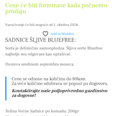
Cene će biti formirane kada počnemo
prodaju
Naručivanje će biti moguće od 1. oktobra 2026.
Add to Wishlist
SADNICE ŠLJIVE BLUEFREE:
Sorta je delimično samooplodna. Šljiva sorte Bluefree
najbolje mu odgovara kao oprašivač.
Dozreva sredinom septembra meseca.
Cene se odnose na količinu do 80kom.
Za veće količine odobrava se popust po dogovoru.
Kontaktirajte naše poljoprivredno gazdinstvo
za dogovor!
Težina Voćne Sadnice po komadu: 200gr