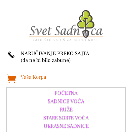
NARUČIVANJE PREKO SAJTA
(da ne bi bilo zabune)
Vaša Korpa

POČETNA
SADNICE VOĆA
RUŽE
STARE SORTE VOĆA
UKRASNE SADNICE