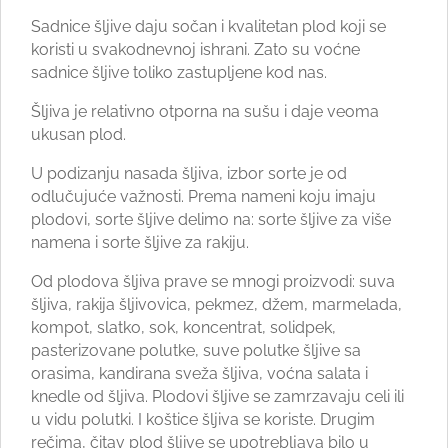
Sadnice šljive daju sočan i kvalitetan plod koji se
koristi u svakodnevnoj ishrani. Zato su voćne
sadnice šljive toliko zastupljene kod nas.
Šljiva je relativno otporna na sušu i daje veoma
ukusan plod.
U podizanju nasada šljiva, izbor sorte je od
odlučujuće važnosti. Prema nameni koju imaju
plodovi, sorte šljive delimo na: sorte šljive za više
namena i sorte šljive za rakiju.
Od plodova šljiva prave se mnogi proizvodi: suva
šljiva, rakija šljivovica, pekmez, džem, marmelada,
kompot, slatko, sok, koncentrat, solidpek,
pasterizovane polutke, suve polutke šljive sa
orasima, kandirana sveža šljiva, voćna salata i
knedle od šljiva. Plodovi šljive se zamrzavaju celi ili
u vidu polutki. I koštice šljiva se koriste. Drugim
rečima, čitav plod šljive se upotrebljava bilo u