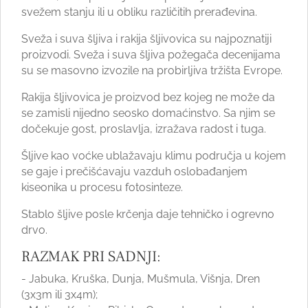
svežem stanju ili u obliku različitih prerađevina.
Sveža i suva šljiva i rakija šljivovica su najpoznatiji
proizvodi. Sveža i suva šljiva požegača decenijama
su se masovno izvozile na probirljiva tržišta Evrope.
Rakija šljivovica je proizvod bez kojeg ne može da
se zamisli nijedno seosko domaćinstvo. Sa njim se
dočekuje gost, proslavlja, izražava radost i tuga.
Šljive kao voćke ublažavaju klimu područja u kojem
se gaje i prečišćavaju vazduh oslobađanjem
kiseonika u procesu fotosinteze.
Stablo šljive posle krčenja daje tehničko i ogrevno
drvo.
RAZMAK PRI SADNJI:
- Jabuka, Kruška, Dunja, Mušmula, Višnja, Dren
(3x3m ili 3x4m);