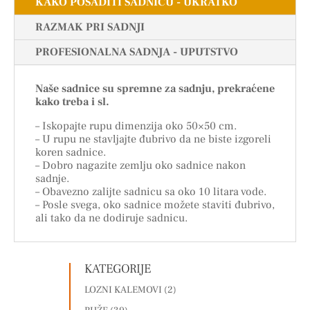
KAKO POSADITI SADNICU - UKRATKO
RAZMAK PRI SADNJI
PROFESIONALNA SADNJA - UPUTSTVO
Naše sadnice su spremne za sadnju, prekraćene
kako treba i sl.
– Iskopajte rupu dimenzija oko 50×50 cm.
– U rupu ne stavljajte đubrivo da ne biste izgoreli
koren sadnice.
– Dobro nagazite zemlju oko sadnice nakon
sadnje.
– Obavezno zalijte sadnicu sa oko 10 litara vode.
– Posle svega, oko sadnice možete staviti đubrivo,
ali tako da ne dodiruje sadnicu.
KATEGORIJE
LOZNI KALEMOVI
(2)