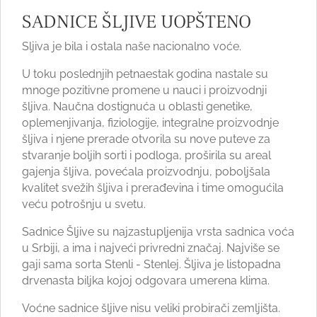
SADNICE ŠLJIVE UOPŠTENO
Sljiva je bila i ostala naše nacionalno voće.
U toku poslednjih petnaestak godina nastale su
mnoge pozitivne promene u nauci i proizvodnji
šljiva. Naučna dostignuća u oblasti genetike,
oplemenjivanja, fiziologije, integralne proizvodnje
šljiva i njene prerade otvorila su nove puteve za
stvaranje boljih sorti i podloga, proširila su areal
gajenja šljiva, povećala proizvodnju, poboljšala
kvalitet svežih šljiva i prerađevina i time omogućila
veću potrošnju u svetu.
Sadnice Šljive su najzastupljenija vrsta sadnica voća
u Srbiji, a ima i najveći privredni značaj. Najviše se
gaji sama sorta Stenli - Stenlej. Šljiva je listopadna
drvenasta biljka kojoj odgovara umerena klima.
Voćne sadnice šljive nisu veliki probirači zemljišta.