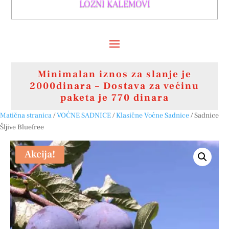
LOZNI KALEMOVI
Minimalan iznos za slanje je
2000dinara – Dostava za većinu
paketa je 770 dinara
Matična stranica
/
VOĆNE SADNICE
/
Klasične Voćne Sadnice
/ Sadnice
Šljive Bluefree
Akcija!