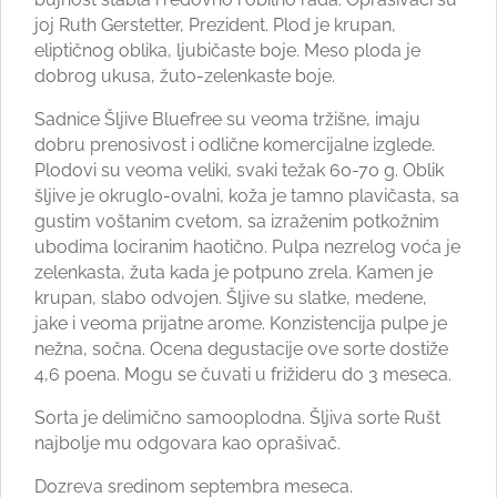
joj Ruth Gerstetter, Prezident. Plod je krupan,
eliptičnog oblika, ljubičaste boje. Meso ploda je
dobrog ukusa, žuto-zelenkaste boje.
Sadnice Šljive Bluefree su veoma tržišne, imaju
dobru prenosivost i odlične komercijalne izglede.
Plodovi su veoma veliki, svaki težak 60-70 g. Oblik
šljive je okruglo-ovalni, koža je tamno plavičasta, sa
gustim voštanim cvetom, sa izraženim potkožnim
ubodima lociranim haotično. Pulpa nezrelog voća je
zelenkasta, žuta kada je potpuno zrela. Kamen je
krupan, slabo odvojen. Šljive su slatke, medene,
jake i veoma prijatne arome. Konzistencija pulpe je
nežna, sočna. Ocena degustacije ove sorte dostiže
4,6 poena. Mogu se čuvati u frižideru do 3 meseca.
Sorta je delimično samooplodna. Šljiva sorte Rušt
najbolje mu odgovara kao oprašivač.
Dozreva sredinom septembra meseca.