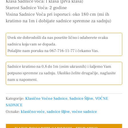
Klasa Sadnice voća: I klasa (prva klasa)
Starost Sadnice Voća: 2 godine
Visina Sadnice Voća pri isporuci: oko 180 cm (mi ih
kratimo na 1m i dobijate sadnice spremne za sadnju)
Uvek ste dobrodošli da nas posetite lično i odaberete svaku
sadnicu koja vam se dopada.
Pošaljite nam poruku na 067-716-11-77 i čekamo Vas.
Sadnice kratimo na 0,8 do 1m (osim ukrasnih) i šaljemo Vam
potpuno spremne za sadnju. Ukoliko želite drugačije, naglasite
nam u napomeni.
Kategorije:
Klasične Voćne Sadnice
,
Sadnice Šljive
,
VOĆNE
SADNICE
Oznake:
klasično voće
,
sadnice šljive
,
voćne sadnice