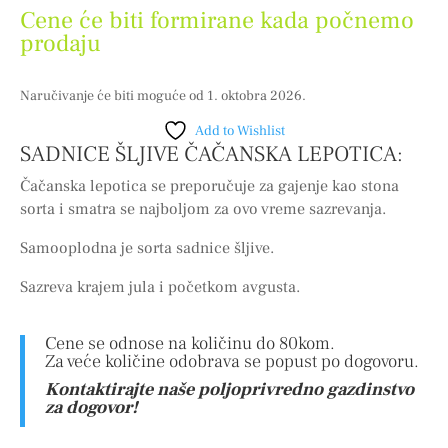
Cene će biti formirane kada počnemo
prodaju
Naručivanje će biti moguće od 1. oktobra 2026.
Add to Wishlist
SADNICE ŠLJIVE ČAČANSKA LEPOTICA:
Čačanska lepotica se preporučuje za gajenje kao stona
sorta i smatra se najboljom za ovo vreme sazrevanja.
Samooplodna je sorta sadnice šljive.
Sazreva krajem jula i početkom avgusta.
Cene se odnose na količinu do 80kom.
Za veće količine odobrava se popust po dogovoru.
Kontaktirajte naše poljoprivredno gazdinstvo
za dogovor!