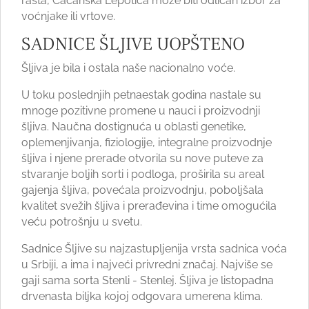
rasta, Čačanska Lepotica može biti odličan izbor za
voćnjake ili vrtove.
SADNICE ŠLJIVE UOPŠTENO
Šljiva je bila i ostala naše nacionalno voće.
U toku poslednjih petnaestak godina nastale su
mnoge pozitivne promene u nauci i proizvodnji
šljiva. Naučna dostignuća u oblasti genetike,
oplemenjivanja, fiziologije, integralne proizvodnje
šljiva i njene prerade otvorila su nove puteve za
stvaranje boljih sorti i podloga, proširila su areal
gajenja šljiva, povećala proizvodnju, poboljšala
kvalitet svežih šljiva i prerađevina i time omogućila
veću potrošnju u svetu.
Sadnice Šljive su najzastupljenija vrsta sadnica voća
u Srbiji, a ima i najveći privredni značaj. Najviše se
gaji sama sorta Stenli - Stenlej. Šljiva je listopadna
drvenasta biljka kojoj odgovara umerena klima.