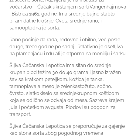
voćarstvo – Čačak ukrštanjem sorti Vangenhajmova
i Bistrica 1961. godine. Ima srednje bujno stablo
piramidalne krošnje. Cveta srednje rano, i
samooplodna je sorta.
Rano počinje da rađa, redovno i obilno, već posle
druge, treće godine po sadnji. Relativno je osetljiva
na plamenjaču i rđu ali je otporna na moniliju i šarku.
Šljiva Čačanska Lepotica ima sitan do srednje
krupan plod težine 30 do 40 grama i jasno izražen
šav sa kratkom peteljkom. Kožica je tanka,
tamnoplava a meso je zelenkastožuto, sočno,
čvrsto, slatkokiselo sa srednjekrupnom košticom
koja se odlično se odvaja od mesa. Sazreva krajem
jula i početkom avgusta. Plodovi su pogodni za
transport.
Šljiva Čačanska Lepotica se preporučuje za gajenje
kao stona sorta zbog pogodnog vremena