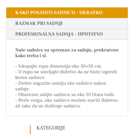
KAKO POSADITI SADNICU - UKRATKO
RAZMAK PRI SADNJI
PROFESIONALNA SADNJA - UPUTSTVO
Naše sadnice su spremne za sadnju, prekraćene
kako treba i sl.
– Iskopajte rupu dimenzija oko 50×50 cm.
– U rupu ne stavljajte đubrivo da ne biste izgoreli
koren sadnice.
– Dobro nagazite zemlju oko sadnice nakon
sadnje.
– Obavezno zalijte sadnicu sa oko 10 litara vode.
– Posle svega, oko sadnice možete staviti đubrivo,
ali tako da ne dodiruje sadnicu.
KATEGORIJE