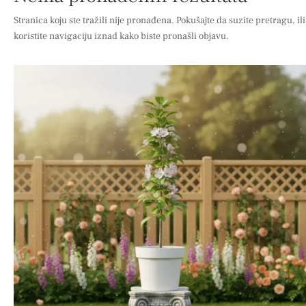
Stranica koju ste tražili nije pronađena. Pokušajte da suzite pretragu, ili
koristite navigaciju iznad kako biste pronašli objavu.