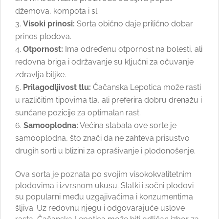
džemova, kompota i sl.
Visoki prinosi:
Sorta obično daje prilično dobar
prinos plodova.
Otpornost:
Ima određenu otpornost na bolesti, ali
redovna briga i održavanje su ključni za očuvanje
zdravlja biljke.
Prilagodljivost tlu:
Čačanska Lepotica može rasti
u različitim tipovima tla, ali preferira dobru drenažu i
sunčane pozicije za optimalan rast.
Samooplodna:
Većina stabala ove sorte je
samooplodna, što znači da ne zahteva prisustvo
drugih sorti u blizini za oprašivanje i plodonošenje.
Ova sorta je poznata po svojim visokokvalitetnim
plodovima i izvrsnom ukusu. Slatki i sočni plodovi
su popularni među uzgajivačima i konzumentima
šljiva. Uz redovnu njegu i odgovarajuće uslove