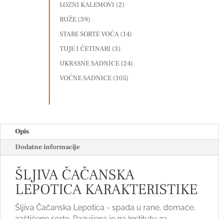
LOZNI KALEMOVI
(2)
RUŽE
(39)
STARE SORTE VOĆA
(14)
TUJE I ČETINARI
(3)
UKRASNE SADNICE
(24)
VOĆNE SADNICE
(105)
Opis
Dodatne informacije
ŠLJIVA ČAČANSKA
LEPOTICA KARAKTERISTIKE
Šljiva Čačanska Lepotica - spada u rane, domaće,
zaštićene sorte. Razvijena je na Institutu za