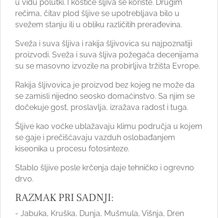
u vidu polutki. I koštice šljiva se koriste. Drugim
rečima, čitav plod šljive se upotrebljava bilo u
svežem stanju ili u obliku različitih prerađevina.
Sveža i suva šljiva i rakija šljivovica su najpoznatiji
proizvodi. Sveža i suva šljiva požegača decenijama
su se masovno izvozile na probirljiva tržišta Evrope.
Rakija šljivovica je proizvod bez kojeg ne može da
se zamisli nijedno seosko domaćinstvo. Sa njim se
dočekuje gost, proslavlja, izražava radost i tuga.
Šljive kao voćke ublažavaju klimu područja u kojem
se gaje i prečišćavaju vazduh oslobađanjem
kiseonika u procesu fotosinteze.
Stablo šljive posle krčenja daje tehničko i ogrevno
drvo.
RAZMAK PRI SADNJI:
- Jabuka, Kruška, Dunja, Mušmula, Višnja, Dren