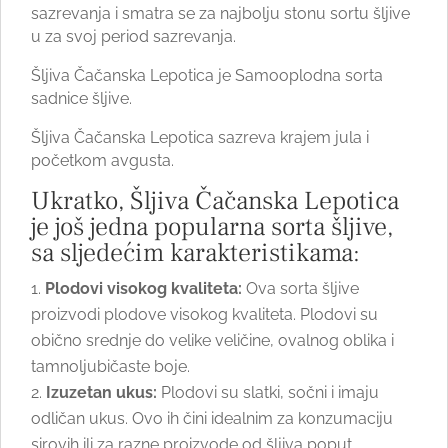
sazrevanja i smatra se za najbolju stonu sortu šljive
u za svoj period sazrevanja.
Šljiva Čačanska Lepotica je Samooplodna sorta
sadnice šljive.
Šljiva Čačanska Lepotica sazreva krajem jula i
početkom avgusta.
Ukratko, Šljiva Čačanska Lepotica
je još jedna popularna sorta šljive,
sa sljedećim karakteristikama:
Plodovi visokog kvaliteta:
Ova sorta šljive
proizvodi plodove visokog kvaliteta. Plodovi su
obično srednje do velike veličine, ovalnog oblika i
tamnoljubičaste boje.
Izuzetan ukus:
Plodovi su slatki, sočni i imaju
odličan ukus. Ovo ih čini idealnim za konzumaciju
sirovih ili za razne proizvode od šljiva poput