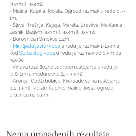
(3x3m ili 3x4m);
- Malina, Kupina, Ribizla, Ogrozd razmak u redu 0,7-
1m.
- Šljiva, Trešnja, Kajsija, Marela, Breskva, Nektarina,
Lešnik, Badem (4x3m ili 4x4m ili 4x5m);
- Borovnica i Smokva 1,2m
-
Mini (patuljasto) voće
u redu je razmak 1-1,5m a
kod
Stubastog voća
u redu je razmak od 0,5m pa
naviše
- Vinova loza (lozne sadnice) rastojanje u redu je
(0,8-1m) a međuredno (1,4-3,5m);
- Aronija, Godži bobice, Kiwi sade se na rastojanju
(1,2-1,5m). Ribizle, kupine, maline, josta, ogrozd,
brusnica na 0,5m.
Nema pronađenih rezultata