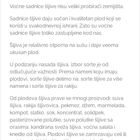
Voćne sadnice šljive nisu veliki probirači zemljišta.
Sadnice šljive daju sočan i kvalitetan plod koji se
koristi u svakodnevnoj ishrani. Zato su voćne
sadnice šljive toliko zastupljene kod nas.
Šljiva je relativno otporna na sušu i daje veoma
ukusan plod.
U podizanju nasada šljiva, izbor sorte je od
odlučujuće važnosti. Prema nameni koju imaju
plodovi, sorte šljive delimo na: sorte šljive za više
namena i sorte šljive za rakiju.
Od plodova šljiva prave se mnogi proizvodi: suva
šljiva, rakija šljivovica, pekmez, džem, marmelada,
kompot, slatko, sok, koncentrat, solidpek,
pasterizovane polutke, suve polutke šljive sa
orasima, kandirana sveža šljiva, voćna salata i
knedle od šljiva. Plodovi šljive se zamrzavaju celi ili