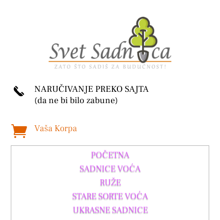
NARUČIVANJE PREKO SAJTA
(da ne bi bilo zabune)
Vaša Korpa

POČETNA
SADNICE VOĆA
RUŽE
STARE SORTE VOĆA
UKRASNE SADNICE