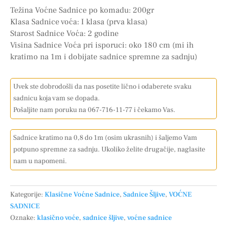
Težina Voćne Sadnice po komadu: 200gr
Klasa Sadnice voća: I klasa (prva klasa)
Starost Sadnice Voća: 2 godine
Visina Sadnice Voća pri isporuci: oko 180 cm (mi ih
kratimo na 1m i dobijate sadnice spremne za sadnju)
Uvek ste dobrodošli da nas posetite lično i odaberete svaku
sadnicu koja vam se dopada.
Pošaljite nam poruku na 067-716-11-77 i čekamo Vas.
Sadnice kratimo na 0,8 do 1m (osim ukrasnih) i šaljemo Vam
potpuno spremne za sadnju. Ukoliko želite drugačije, naglasite
nam u napomeni.
Kategorije:
Klasične Voćne Sadnice
,
Sadnice Šljive
,
VOĆNE
SADNICE
Oznake:
klasično voće
,
sadnice šljive
,
voćne sadnice