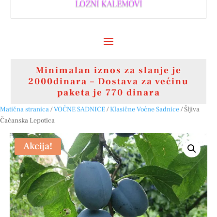
LOZNI KALEMOVI
Minimalan iznos za slanje je
2000dinara – Dostava za većinu
paketa je 770 dinara
Matična stranica
/
VOĆNE SADNICE
/
Klasične Voćne Sadnice
/ Šljiva
Čačanska Lepotica
Akcija!