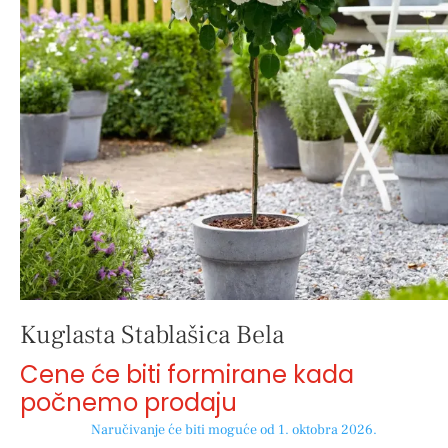
Kuglasta Stablašica Bela
Cene će biti formirane kada
počnemo prodaju
Naručivanje će biti moguće od 1. oktobra 2026.