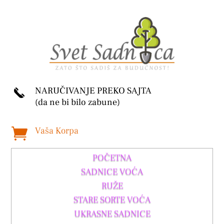
NARUČIVANJE PREKO SAJTA
(da ne bi bilo zabune)
Vaša Korpa

POČETNA
SADNICE VOĆA
RUŽE
STARE SORTE VOĆA
UKRASNE SADNICE