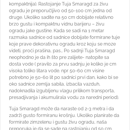
kompaktnija). Rastojanje Tuja Smaragd za živu
ogradu je preporučljivo od 50-100 cm jedna od
druge. Ukoliko sadite na 50 cm dobijate relativno
brzo gustu i kompaktnu vidnu barijeru – živu
ogradu jake gustine. Kada se sadi na 1 metar
razmaka sadnice od sadnice dobijate formirane tuje
koje prave dekorativnu ogradu kroz koju se moze
videti, proći prašina, pas… Po sadnji Tuja Smaragd
neophodno je da ih što pre zalijete- natopite sa
dosta vode ( pravilo za prvu sadnju je koliko je cm
visoka toliko litara vode. npr 50-60 cm visine
potrebno je 50-60 lit po sadnici prvi dan, kako bi se
oko sadnice zemlja sabila, izbacila vazduh,
nadoknadila izgubljenu vlagu prilikom transporta,
presadjivanja i akumulirala vodu za naredni period).
Tuja Smaragd može da naraste od 2-3 metra i da
zadrži gusto formiranu krošnju. Ukoliko planirate da
formirate zimzelenu i gustu živu ogradu, naša
preporuka je da se sade na rastojanju od 50 cm.