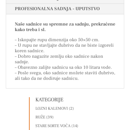
PROFESIONALNA SADNJA - UPUTSTVO
Naše sadnice su spremne za sadnju, prekraćene
kako treba i sl.
– Iskopajte rupu dimenzija oko 50×50 cm.
– U rupu ne stavljajte đubrivo da ne biste izgoreli
koren sadnice.
– Dobro nagazite zemlju oko sadnice nakon
sadnje.
– Obavezno zalijte sadnicu sa oko 10 litara vode.
– Posle svega, oko sadnice možete staviti đubrivo,
ali tako da ne dodiruje sadnicu.
KATEGORIJE
LOZNI KALEMOVI
(2)
RUŽE
(39)
STARE SORTE VOĆA
(14)