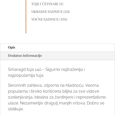
TUJE I ČETINARI
(3)
UKRASNE SADNICE
(24)
VOĆNE SADNICE
(105)
Opis
Dodatne informacije
Smaragd tuja 140 - Sigurno najtraženija i
najpopularnija tuja.
Skromnih zahteva, otporna na hladnoću. Veoma
popularna i široko korišćena biljka za sve vidove
ozelenjivanja. Idealna za žardinjere i reprezentativne
ulaze. Nezamenljiv dragulj manjih vrtova. Dobro se
oblikuje.