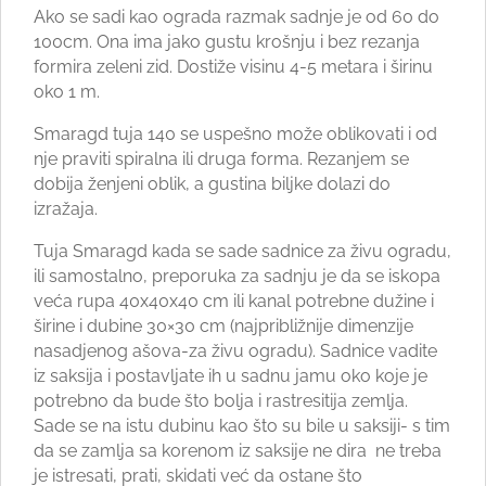
Ako se sadi kao ograda razmak sadnje je od 60 do
100cm. Ona ima jako gustu krošnju i bez rezanja
formira zeleni zid. Dostiže visinu 4-5 metara i širinu
oko 1 m.
Smaragd tuja 140 se uspešno može oblikovati i od
nje praviti spiralna ili druga forma. Rezanjem se
dobija ženjeni oblik, a gustina biljke dolazi do
izražaja.
Tuja Smaragd kada se sade sadnice za živu ogradu,
ili samostalno, preporuka za sadnju je da se iskopa
veća rupa 40x40x40 cm ili kanal potrebne dužine i
širine i dubine 30×30 cm (najpribližnije dimenzije
nasadjenog ašova-za živu ogradu). Sadnice vadite
iz saksija i postavljate ih u sadnu jamu oko koje je
potrebno da bude što bolja i rastresitija zemlja.
Sade se na istu dubinu kao što su bile u saksiji- s tim
da se zamlja sa korenom iz saksije ne dira ne treba
je istresati, prati, skidati već da ostane što