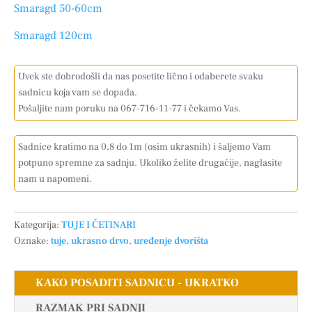
Smaragd 50-60cm
Smaragd 120cm
Uvek ste dobrodošli da nas posetite lično i odaberete svaku
sadnicu koja vam se dopada.
Pošaljite nam poruku na 067-716-11-77 i čekamo Vas.
Sadnice kratimo na 0,8 do 1m (osim ukrasnih) i šaljemo Vam
potpuno spremne za sadnju. Ukoliko želite drugačije, naglasite
nam u napomeni.
Kategorija:
TUJE I ČETINARI
Oznake:
tuje
,
ukrasno drvo
,
uređenje dvorišta
KAKO POSADITI SADNICU - UKRATKO
RAZMAK PRI SADNJI