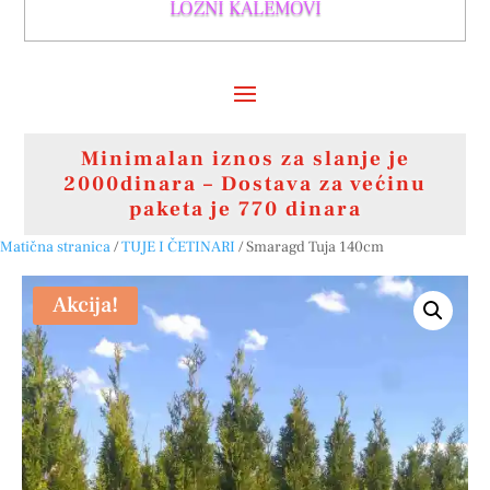
LOZNI KALEMOVI
Minimalan iznos za slanje je
2000dinara – Dostava za većinu
paketa je 770 dinara
Matična stranica
/
TUJE I ČETINARI
/ Smaragd Tuja 140cm
Akcija!