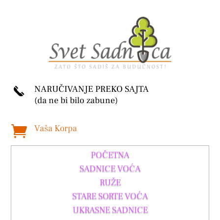
NARUČIVANJE PREKO SAJTA
(da ne bi bilo zabune)
Vaša Korpa

POČETNA
SADNICE VOĆA
RUŽE
STARE SORTE VOĆA
UKRASNE SADNICE