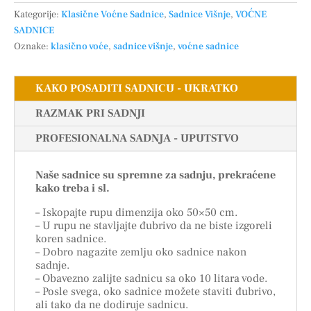
Kategorije:
Klasične Voćne Sadnice
,
Sadnice Višnje
,
VOĆNE
SADNICE
Oznake:
klasično voće
,
sadnice višnje
,
voćne sadnice
KAKO POSADITI SADNICU - UKRATKO
RAZMAK PRI SADNJI
PROFESIONALNA SADNJA - UPUTSTVO
Naše sadnice su spremne za sadnju, prekraćene
kako treba i sl.
– Iskopajte rupu dimenzija oko 50×50 cm.
– U rupu ne stavljajte đubrivo da ne biste izgoreli
koren sadnice.
– Dobro nagazite zemlju oko sadnice nakon
sadnje.
– Obavezno zalijte sadnicu sa oko 10 litara vode.
– Posle svega, oko sadnice možete staviti đubrivo,
ali tako da ne dodiruje sadnicu.