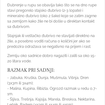
Đubrenje u rupu se obavlja tako što se na dno rupe
stavi pregorelo stajsko đubrivo (2-3 lopate) i
mineralno đubrivo (oko 2 šake) koje se zatim zagrne
sa zemljom kako žile ne bi došle u direktan kontakt
sa đubrivom.
Stajnjak ili veštačko đubrivo ne stavljati direktno na
žile, a posebno voditi računa o količini jer ako se
predozira odražava se negativno na prijem i rast.
Zemlju oko sadnice dobro nagaziti i zaliti sa oko 15-
20 litara vode.
RAZMAK PRI SADNJI:
- Jabuka, Kruška, Dunja, Mušmula, Višnja, Dren
(3x3m ili 3x4m);
- Malina, Kupina, Ribizla, Ogrozd razmak u redu 0,7-
1m.
- Šljiva, Trešnja, Kajsija, Marela, Breskva, Nektarina,
Lešnik, Badem (4x3m ili 4x4m ili 4x5m);