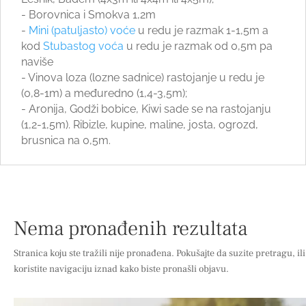
- Borovnica i Smokva 1,2m
-
Mini (patuljasto) voće
u redu je razmak 1-1,5m a
kod
Stubastog voća
u redu je razmak od 0,5m pa
naviše
- Vinova loza (lozne sadnice) rastojanje u redu je
(0,8-1m) a međuredno (1,4-3,5m);
- Aronija, Godži bobice, Kiwi sade se na rastojanju
(1,2-1,5m). Ribizle, kupine, maline, josta, ogrozd,
brusnica na 0,5m.
Nema pronađenih rezultata
Stranica koju ste tražili nije pronađena. Pokušajte da suzite pretragu, ili
koristite navigaciju iznad kako biste pronašli objavu.