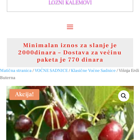
LOZNI KALEMOVI
Minimalan iznos za slanje je
2000dinara – Dostava za većinu
paketa je 770 dinara
Matična stranica
/
VOĆNE SADNICE
/
Klasične Voćne Sadnice
/ Višnja Erdi
Buterna
Akcija!