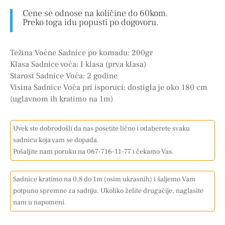
Cene se odnose na količine do 60kom.
Preko toga idu popusti po dogovoru.
Težina Voćne Sadnice po komadu: 200gr
Klasa Sadnice voća: I klasa (prva klasa)
Starost Sadnice Voća: 2 godine
Visina Sadnice Voća pri isporuci: dostigla je oko 180 cm
(uglavnom ih kratimo na 1m)
Uvek ste dobrodošli da nas posetite lično i odaberete svaku
sadnicu koja vam se dopada.
Pošaljite nam poruku na 067-716-11-77 i čekamo Vas.
Sadnice kratimo na 0,8 do 1m (osim ukrasnih) i šaljemo Vam
potpuno spremne za sadnju. Ukoliko želite drugačije, naglasite
nam u napomeni.