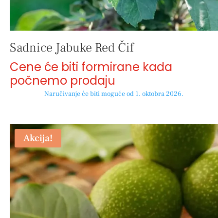
Sadnice Jabuke Red Čif
Cene će biti formirane kada
počnemo prodaju
Naručivanje će biti moguće od 1. oktobra 2026.
Akcija!