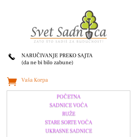
NARUČIVANJE PREKO SAJTA
(da ne bi bilo zabune)
Vaša Korpa

POČETNA
SADNICE VOĆA
RUŽE
STARE SORTE VOĆA
UKRASNE SADNICE