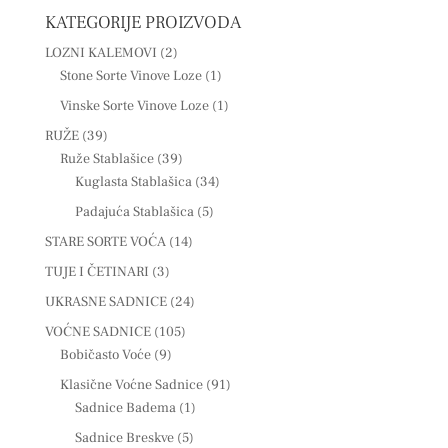
KATEGORIJE PROIZVODA
LOZNI KALEMOVI
(2)
Stone Sorte Vinove Loze
(1)
Vinske Sorte Vinove Loze
(1)
RUŽE
(39)
Ruže Stablašice
(39)
Kuglasta Stablašica
(34)
Padajuća Stablašica
(5)
STARE SORTE VOĆA
(14)
TUJE I ČETINARI
(3)
UKRASNE SADNICE
(24)
VOĆNE SADNICE
(105)
Bobičasto Voće
(9)
Klasične Voćne Sadnice
(91)
Sadnice Badema
(1)
Sadnice Breskve
(5)