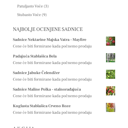
Patuljasto Voće
(3)
Stubasto Voće
(9)
NAJBOLJE OCENJENE SADNICE
Sadnice Nektarine Majska Vatra - Mayfire
Cene će biti formirane kada počnemo prodaju
Padajuća Stablašica Bela
Cene će biti formirane kada počnemo prodaju
Sadnice Jabuke Čelendžer
Cene će biti formirane kada počnemo prodaju
Sadnice Maline Polka - stalnorađajuća
Cene će biti formirane kada počnemo prodaju
Kuglasta Stablašica Crveno Roze
Cene će biti formirane kada počnemo prodaju