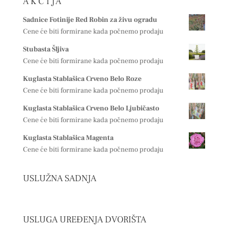
A K C I J A
Sadnice Fotinije Red Robin za živu ogradu
Cene će biti formirane kada počnemo prodaju
Stubasta Šljiva
Cene će biti formirane kada počnemo prodaju
Kuglasta Stablašica Crveno Belo Roze
Cene će biti formirane kada počnemo prodaju
Kuglasta Stablašica Crveno Belo Ljubičasto
Cene će biti formirane kada počnemo prodaju
Kuglasta Stablašica Magenta
Cene će biti formirane kada počnemo prodaju
USLUŽNA SADNJA
USLUGA UREĐENJA DVORIŠTA