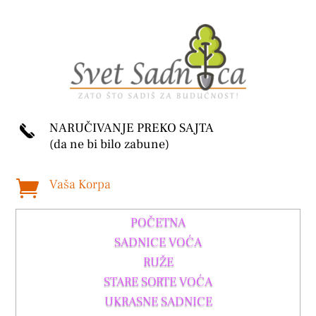
NARUČIVANJE PREKO SAJTA
(da ne bi bilo zabune)
Vaša Korpa

POČETNA
SADNICE VOĆA
RUŽE
STARE SORTE VOĆA
UKRASNE SADNICE