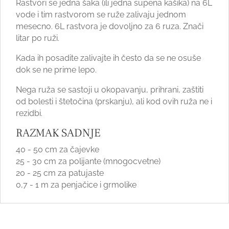
Rastvori se jedna šaka (ili jedna supena kašika) na 6L
vode i tim rastvorom se ruže zalivaju jednom
mesecno. 6L rastvora je dovoljno za 6 ruza. Znači
litar po ruži.
Kada ih posadite zalivajte ih često da se ne osuše
dok se ne prime lepo.
Nega ruža se sastoji u okopavanju, prihrani, zaštiti
od bolesti i štetočina (prskanju), ali kod ovih ruža ne i
rezidbi.
RAZMAK SADNJE
40 - 50 cm za čajevke
25 - 30 cm za polijante (mnogocvetne)
20 - 25 cm za patujaste
0,7 - 1 m za penjačice i grmolike