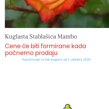
Kuglasta Stablašica Mambo
Cene će biti formirane kada
počnemo prodaju
Naručivanje će biti moguće od 1. oktobra 2026.