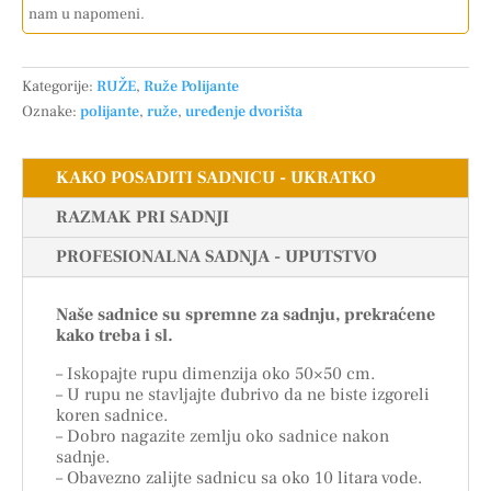
nam u napomeni.
Kategorije:
RUŽE
,
Ruže Polijante
Oznake:
polijante
,
ruže
,
uređenje dvorišta
KAKO POSADITI SADNICU - UKRATKO
RAZMAK PRI SADNJI
PROFESIONALNA SADNJA - UPUTSTVO
Naše sadnice su spremne za sadnju, prekraćene
kako treba i sl.
– Iskopajte rupu dimenzija oko 50×50 cm.
– U rupu ne stavljajte đubrivo da ne biste izgoreli
koren sadnice.
– Dobro nagazite zemlju oko sadnice nakon
sadnje.
– Obavezno zalijte sadnicu sa oko 10 litara vode.