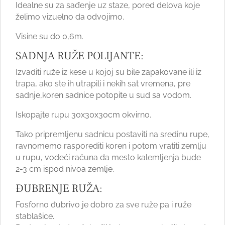
Idealne su za sađenje uz staze, pored delova koje
želimo vizuelno da odvojimo.
Visine su do 0,6m.
SADNJA RUŽE POLIJANTE:
Izvaditi ruže iz kese u kojoj su bile zapakovane ili iz
trapa, ako ste ih utrapili i nekih sat vremena, pre
sadnje,koren sadnice potopite u sud sa vodom.
Iskopajte rupu 30x30x30cm okvirno.
Tako pripremljenu sadnicu postaviti na sredinu rupe,
ravnomemo rasporediti koren i potom vratiti zemlju
u rupu, vodeći računa da mesto kalemljenja bude
2-3 cm ispod nivoa zemlje.
ĐUBRENJE RUŽA:
Fosforno đubrivo je dobro za sve ruže pa i ruže
stablašice.