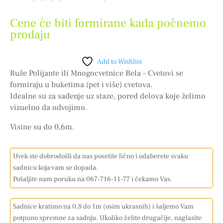
Cene će biti formirane kada počnemo
prodaju
Add to Wishlist
Ruže Polijante ili Mnogocvetnice Bela – Cvetovi se
formiraju u buketima (pet i više) cvetova.
Idealne su za sađenje uz staze, pored delova koje želimo
vizuelno da odvojimo.
Visine su do 0,6m.
Uvek ste dobrodošli da nas posetite lično i odaberete svaku
sadnicu koja vam se dopada.
Pošaljite nam poruku na 067-716-11-77 i čekamo Vas.
Sadnice kratimo na 0,8 do 1m (osim ukrasnih) i šaljemo Vam
potpuno spremne za sadnju. Ukoliko želite drugačije, naglasite