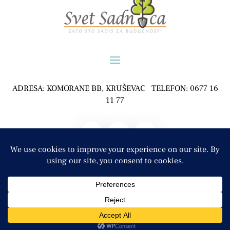
ADRESA: KOMORANE BB, KRUŠEVAC TELEFON: 0677 16
11 77
POLJOPRIVREDNO GAZDINSTVO ĐURĐEVIĆ, KOMORANE
COPYRIGHT © 2024