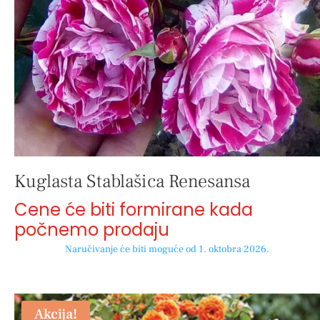
Kuglasta Stablašica Renesansa
Cene će biti formirane kada
počnemo prodaju
Naručivanje će biti moguće od 1. oktobra 2026.
Akcija!