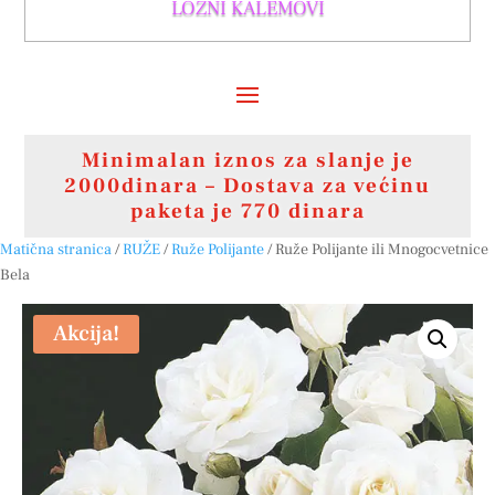
LOZNI KALEMOVI
Minimalan iznos za slanje je
2000dinara – Dostava za većinu
paketa je 770 dinara
Matična stranica
/
RUŽE
/
Ruže Polijante
/ Ruže Polijante ili Mnogocvetnice
Bela
Akcija!