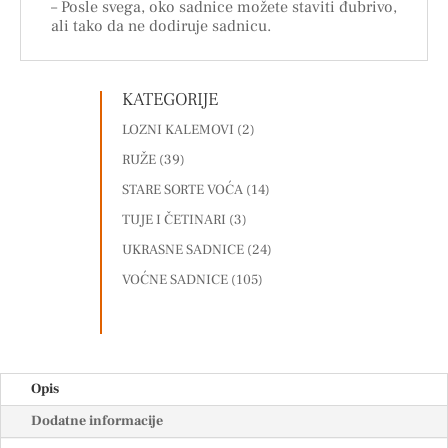
– Posle svega, oko sadnice možete staviti đubrivo,
ali tako da ne dodiruje sadnicu.
KATEGORIJE
LOZNI KALEMOVI
(2)
RUŽE
(39)
STARE SORTE VOĆA
(14)
TUJE I ČETINARI
(3)
UKRASNE SADNICE
(24)
VOĆNE SADNICE
(105)
Opis
Dodatne informacije