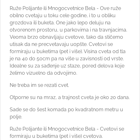
Ruže Polijante ili Mnogocvetnice Bela - Ove ruže
obilno cvetaju u toku cele godine, i to u obliku
grozdova ili buketa. One jako lepo deluju na
otvorenom prostoru, u parkovima i na travnjacima.
Veoma brzo obnavljaju cvetove, tako da stičemo
utisak da ne precvetavaju uopšte. Cvetovi se
formiraju u buketima (pet i više). Visina cveta od tla
je na 40 do 50cm pa na više u zavisnosti od vrste.
Idealne su za sađenje uz staze, pored delova koje
želimo vizuelno da odvojimo.
Ne treba im se rezati cvet.
Otporne su na mraz, a trajnost cveta je oko 20 dana.
Sade se do šest komada po kvadratnom metru u
polje.
Ruže Polijante ili Mnogocvetnice Bela - Cvetovi se
formiraju u buketima (pet i više) cvetova.