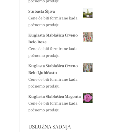
počnemo prodaju
Stubasta Šljiva
Cene će biti formirane kada
počnemo prodaju
Kuglasta Stablašica Crveno
Belo Roze
Cene će biti formirane kada
počnemo prodaju
Kuglasta Stablašica Crveno
Belo Ljubičasto
Cene će biti formirane kada
počnemo prodaju
Kuglasta Stablašica Magenta
Cene će biti formirane kada
počnemo prodaju
USLUŽNA SADNJA