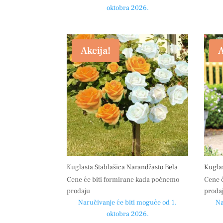
oktobra 2026.
Akcija!
A
Kuglasta Stablašica Narandžasto Bela
Kuglas
Cene će biti formirane kada počnemo
Cene 
prodaju
proda
Naručivanje će biti moguće od 1.
Na
oktobra 2026.