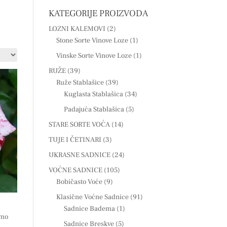
KATEGORIJE PROIZVODA
LOZNI KALEMOVI
(2)
Stone Sorte Vinove Loze
(1)
Vinske Sorte Vinove Loze
(1)
RUŽE
(39)
Ruže Stablašice
(39)
Kuglasta Stablašica
(34)
Padajuća Stablašica
(5)
STARE SORTE VOĆA
(14)
TUJE I ČETINARI
(3)
UKRASNE SADNICE
(24)
VOĆNE SADNICE
(105)
Bobičasto Voće
(9)
Klasične Voćne Sadnice
(91)
Sadnice Badema
(1)
emo
Sadnice Breskve
(5)