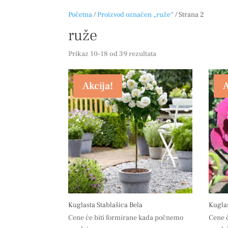
Početna
/
Proizvod označen „ruže“
/ Strana 2
ruže
Sortirano
Prikaz 10–18 od 39 rezultata
po
popularnosti
Akcija!
A
Kuglasta Stablašica Bela
Kuglas
Cene će biti formirane kada počnemo
Cene 