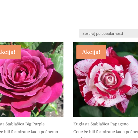
kcija!
Akcija!
ta Stablašica Big Purple
Kuglasta Stablašica Papageno
će biti formirane kada počnemo
Cene će biti formirane kada počn