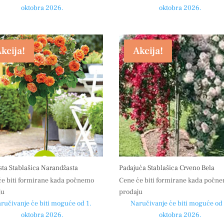
oktobra 2026.
oktobra 2026.
kcija!
Akcija!
ta Stablašica Narandžasta
Padajuća Stablašica Crveno Bela
će biti formirane kada počnemo
Cene će biti formirane kada počn
ju
prodaju
ručivanje će biti moguće od 1.
Naručivanje će biti moguće od 
oktobra 2026.
oktobra 2026.