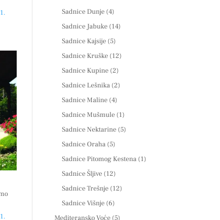
Sadnice Dunje
(4)
1.
Sadnice Jabuke
(14)
Sadnice Kajsije
(5)
Sadnice Kruške
(12)
Sadnice Kupine
(2)
Sadnice Lešnika
(2)
Sadnice Maline
(4)
Sadnice Mušmule
(1)
Sadnice Nektarine
(5)
Sadnice Oraha
(5)
Sadnice Pitomog Kestena
(1)
Sadnice Šljive
(12)
Sadnice Trešnje
(12)
emo
Sadnice Višnje
(6)
1.
Mediteransko Voće
(5)