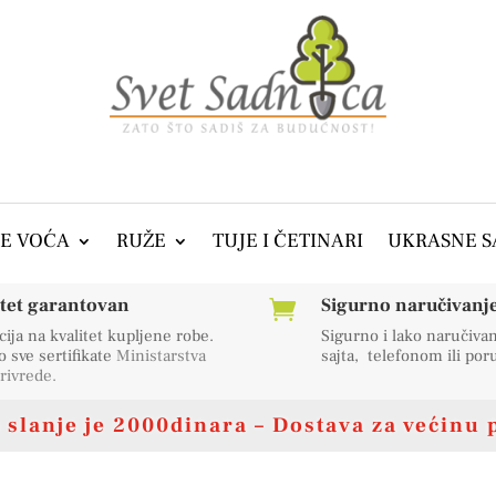
E VOĆA
RUŽE
TUJE I ČETINARI
UKRASNE S
itet garantovan
Sigurno naručivanje 

ija na kvalitet kupljene robe.
Sigurno i lako naručiva
sve sertifikate
Ministarstva
sajta, telefonom ili po
rivrede
.
slanje je 2000dinara – Dostava za većinu 