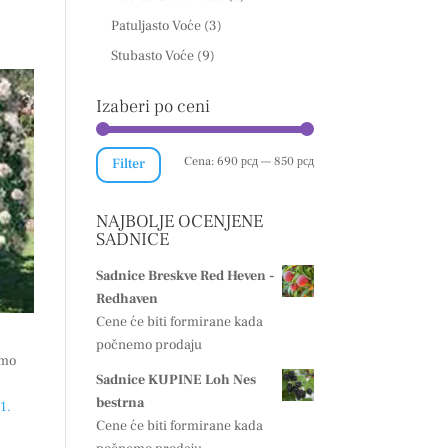
Patuljasto Voće
(3)
Stubasto Voće
(9)
Izaberi po ceni
Minimalna
Maksimalna
Cena:
690 рсд
—
850 рсд
Filter
cena
cena
NAJBOLJE OCENJENE
SADNICE
Sadnice Breskve Red Heven -
Redhaven
Cene će biti formirane kada
počnemo prodaju
emo
Sadnice KUPINE Loh Nes
bestrna
1.
Cene će biti formirane kada