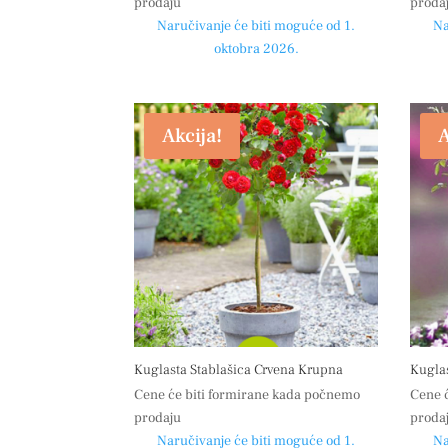
prodaju
proda
Naručivanje će biti moguće od 1.
Na
oktobra 2026.
Akcija!
A
Kuglasta Stablašica Crvena Krupna
Kuglas
Cene će biti formirane kada počnemo
Cene 
prodaju
proda
Naručivanje će biti moguće od 1.
Na