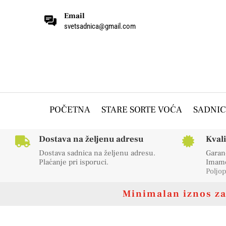
Email
svetsadnica@gmail.com
POČETNA
STARE SORTE VOĆA
SADNIC
Dostava na željenu adresu
Kval


Dostava sadnica na željenu adresu.
Garanc
Plaćanje pri isporuci.
Imamo 
Poljop
Minimalan iznos za 