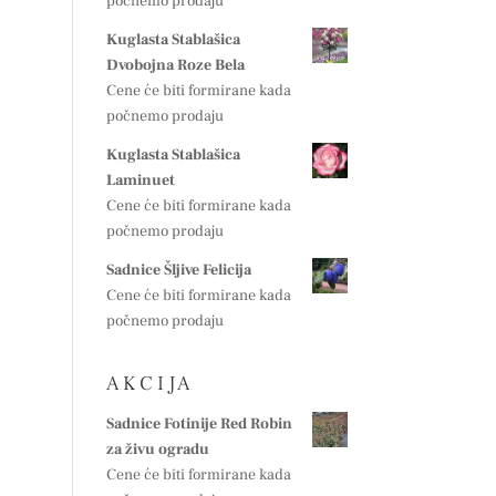
počnemo prodaju
Kuglasta Stablašica
Dvobojna Roze Bela
Cene će biti formirane kada
počnemo prodaju
Kuglasta Stablašica
Laminuet
Cene će biti formirane kada
počnemo prodaju
Sadnice Šljive Felicija
Cene će biti formirane kada
počnemo prodaju
A K C I J A
Sadnice Fotinije Red Robin
za živu ogradu
Cene će biti formirane kada