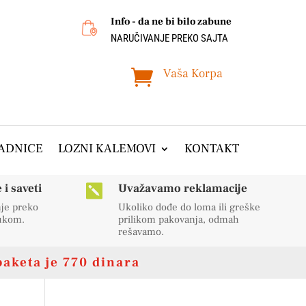
Info - da ne bi bilo zabune
NARUČIVANJE PREKO SAJTA
Vaša Korpa

ADNICE
LOZNI KALEMOVI
KONTAKT
i saveti
Uvažavamo reklamacije

nje preko
Ukoliko dođe do loma ili greške
rukom.
prilikom pakovanja, odmah
rešavamo.
paketa je 770 dinara