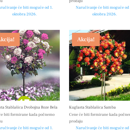
ju
prodaju
ručivanje će biti moguće od 1.
Naručivanje će biti moguće od 
oktobra 2026.
oktobra 2026.
kcija!
Akcija!
ta Stablašica Dvobojna Roze Bela
Kuglasta Stablašica Samba
će biti formirane kada počnemo
Cene će biti formirane kada počn
ju
prodaju
ručivanje će biti moguće od 1.
Naručivanje će biti moguće od 