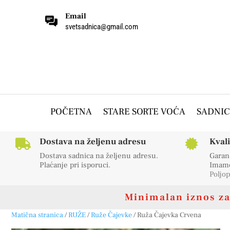
Email
svetsadnica@gmail.com
POČETNA
STARE SORTE VOĆA
SADNIC
Dostava na željenu adresu
Kval


Dostava sadnica na željenu adresu.
Garanc
Plaćanje pri isporuci.
Imamo 
Poljop
Minimalan iznos za 
Matična stranica
/
RUŽE
/
Ruže Čajevke
/ Ruža Čajevka Crvena