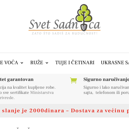
E VOĆA
RUŽE
TUJE I ČETINARI
UKRASNE S
itet garantovan
Sigurno naručivanje 

ija na kvalitet kupljene robe.
Sigurno i lako naručiva
sve sertifikate
Ministarstva
sajta, telefonom ili po
rivrede
.
slanje je 2000dinara – Dostava za većinu 