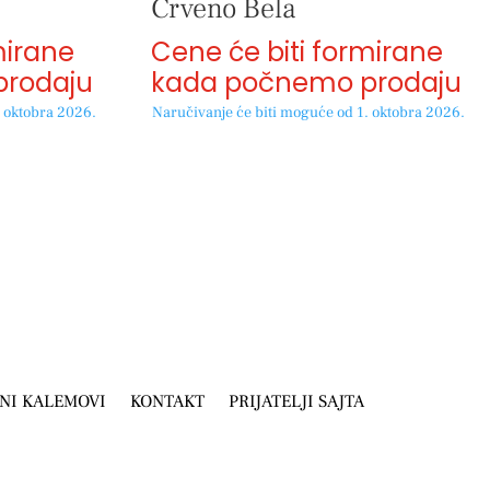
Crveno Bela
mirane
Cene će biti formirane
rodaju
kada počnemo prodaju
. oktobra 2026.
Naručivanje će biti moguće od 1. oktobra 2026.
NI KALEMOVI
KONTAKT
PRIJATELJI SAJTA