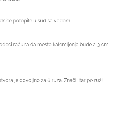
n sadnice potopite u sud sa vodom.
 vodeći računa da mesto kalemljenja bude 2-3 cm
ora je dovoljno za 6 ruza. Znači litar po ruži.