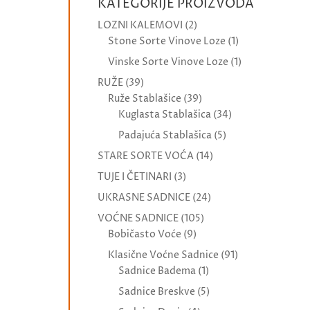
KATEGORIJE PROIZVODA
LOZNI KALEMOVI
(2)
Stone Sorte Vinove Loze
(1)
Vinske Sorte Vinove Loze
(1)
RUŽE
(39)
Ruže Stablašice
(39)
Kuglasta Stablašica
(34)
Padajuća Stablašica
(5)
STARE SORTE VOĆA
(14)
TUJE I ČETINARI
(3)
UKRASNE SADNICE
(24)
VOĆNE SADNICE
(105)
Bobičasto Voće
(9)
Klasične Voćne Sadnice
(91)
Sadnice Badema
(1)
Sadnice Breskve
(5)