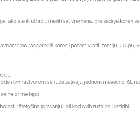
trapa, ako ste ih utrapili i nekih sat vremena, pre sadnje,kore
 ravnomemo rasporediti koren i potom vratiti zemlju u rupu,
šice.
 vode i tim rastvorom se ruže zalivaju jednom mesecno. 6L rastv
 se ne prime lepo.
olesti i štetočina (prskanju), ali kod ovih ruža ne i rezidbi.