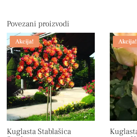
Povezani proizvodi
Akcija!
Akcija!
Kuglasta Stablašica
Kuglasta