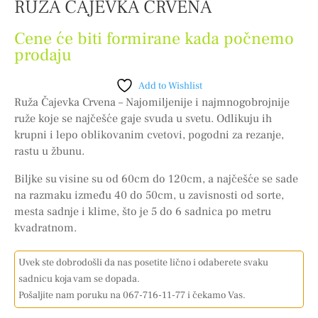
RUŽA ČAJEVKA CRVENA
Cene će biti formirane kada počnemo
prodaju
Add to Wishlist
Ruža Čajevka Crvena – Najomiljenije i najmnogobrojnije
ruže koje se najčešće gaje svuda u svetu. Odlikuju ih
krupni i lepo oblikovanim cvetovi, pogodni za rezanje,
rastu u žbunu.
Biljke su visine su od 60cm do 120cm, a najčešće se sade
na razmaku između 40 do 50cm, u zavisnosti od sorte,
mesta sadnje i klime, što je 5 do 6 sadnica po metru
kvadratnom.
Uvek ste dobrodošli da nas posetite lično i odaberete svaku
sadnicu koja vam se dopada.
Pošaljite nam poruku na 067-716-11-77 i čekamo Vas.