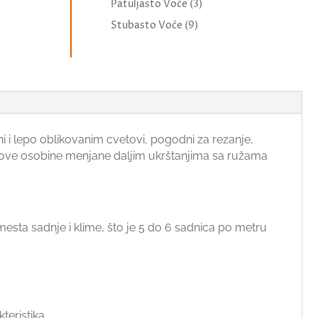
Patuljasto Voće
(3)
Stubasto Voće
(9)
i i lepo oblikovanim cvetovi, pogodni za rezanje,
jihove osobine menjane daljim ukrštanjima sa ružama
sta sadnje i klime, što je 5 do 6 sadnica po metru
teristika.