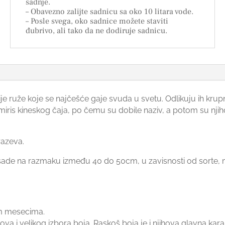
sadnje.
– Obavezno zalijte sadnicu sa oko 10 litara vode.
– Posle svega, oko sadnice možete staviti
đubrivo, ali tako da ne dodiruje sadnicu.
e ruže koje se najčešće gaje svuda u svetu. Odlikuju ih krupn
 miris kineskog čaja, po čemu su dobile naziv, a potom su n
razeva.
sade na razmaku između 40 do 50cm, u zavisnosti od sorte, me
im mesecima.
a i velikog izbora boja. Raskoš boja je i njihova glavna karak