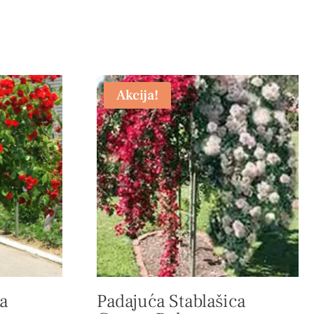
Akcija!
a
Padajuća Stablašica