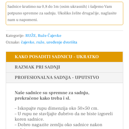
Sadnice kratimo na 0,8 do 1m (osim ukrasnih) i šaljemo Vam
potpuno spremne za sadnju. Ukoliko želite drugačije, naglasite
nam u napomeni.
Kategorije:
RUŽE
,
Ruže Čajevke
Oznake:
čajevke
,
ruže
,
uređenje dvorišta
KAKO POSADITI SADNICU - UKRATKO
RAZMAK PRI SADNJI
PROFESIONALNA SADNJA - UPUTSTVO
Naše sadnice su spremne za sadnju,
prekraćene kako treba i sl.
– Iskopajte rupu dimenzija oko 50×50 cm.
– U rupu ne stavljajte đubrivo da ne biste izgoreli
koren sadnice.
– Dobro nagazite zemlju oko sadnice nakon