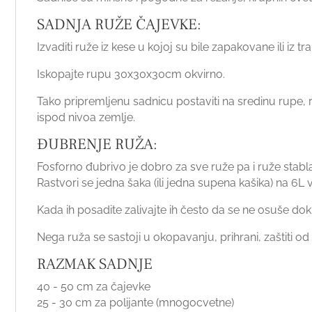
SADNJA RUŽE ČAJEVKE:
Izvaditi ruže iz kese u kojoj su bile zapakovane ili iz 
Iskopajte rupu 30x30x30cm okvirno.
Tako pripremljenu sadnicu postaviti na sredinu rupe,
ispod nivoa zemlje.
ĐUBRENJE RUŽA:
Fosforno đubrivo je dobro za sve ruže pa i ruže stabla
Rastvori se jedna šaka (ili jedna supena kašika) na 6L
Kada ih posadite zalivajte ih često da se ne osuše dok
Nega ruža se sastoji u okopavanju, prihrani, zaštiti od b
RAZMAK SADNJE
40 - 50 cm za čajevke
25 - 30 cm za polijante (mnogocvetne)