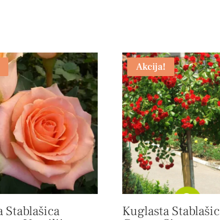
Akcija!
 Stablašica
Kuglasta Stablašic