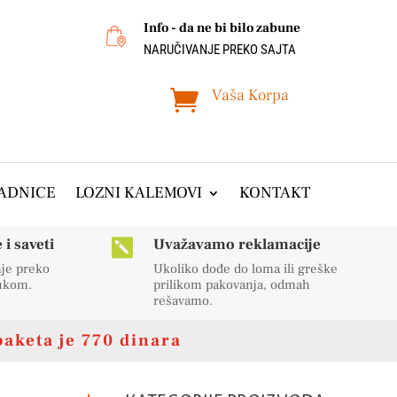
Info - da ne bi bilo zabune
NARUČIVANJE PREKO SAJTA
Vaša Korpa

ADNICE
LOZNI KALEMOVI
KONTAKT
i saveti
Uvažavamo reklamacije

nje preko
Ukoliko dođe do loma ili greške
rukom.
prilikom pakovanja, odmah
rešavamo.
paketa je 770 dinara