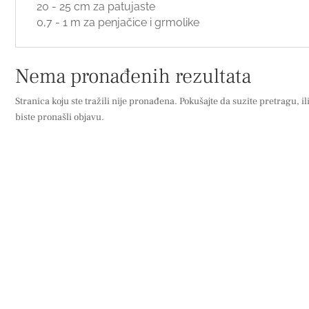
20 - 25 cm za patujaste
0,7 - 1 m za penjačice i grmolike
Nema pronađenih rezultata
Stranica koju ste tražili nije pronađena. Pokušajte da suzite pretragu, il
biste pronašli objavu.