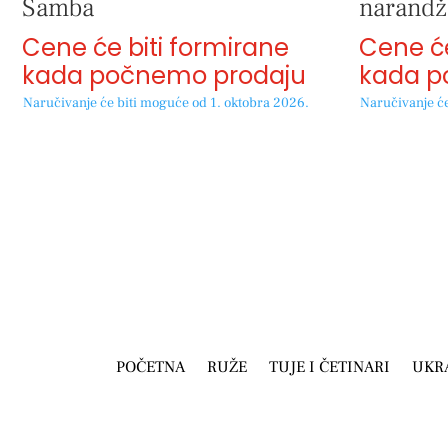
Samba
narandža
Cene će biti formirane
Cene će
kada počnemo prodaju
kada p
Naručivanje će biti moguće od 1. oktobra 2026.
Naručivanje će
POČETNA
RUŽE
TUJE I ČETINARI
UKR