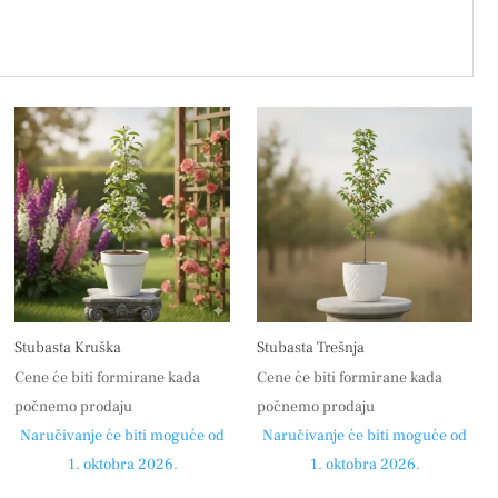
Stubasta Kruška
Stubasta Trešnja
Cene će biti formirane kada
Cene će biti formirane kada
počnemo prodaju
počnemo prodaju
Naručivanje će biti moguće od
Naručivanje će biti moguće od
1. oktobra 2026.
1. oktobra 2026.