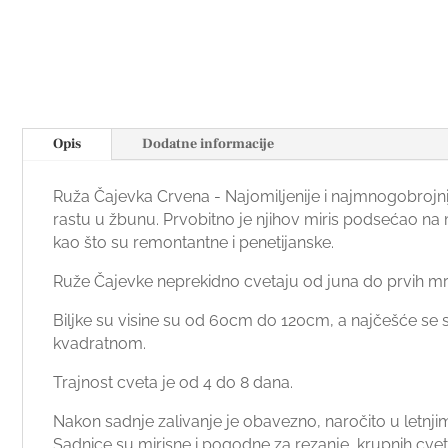
Opis
Dodatne informacije
Ruža Čajevka Crvena - Najomiljenije i najmnogobrojnij
rastu u žbunu. Prvobitno je njihov miris podsećao na
kao što su remontantne i penetijanske.
Ruže Čajevke neprekidno cvetaju od juna do prvih m
Biljke su visine su od 60cm do 120cm, a najčešće se 
kvadratnom.
Trajnost cveta je od 4 do 8 dana.
Nakon sadnje zalivanje je obavezno, naročito u letnj
Sadnice su mirisne i pogodne za rezanje, krupnih cvetov