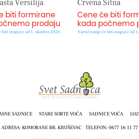
sta Versilija
Crvena Sitna
 biti formirane
Cene će biti for
očnemo prodaju
kada počnemo p
 biti moguće od 1. oktobra 2026.
Naručivanje će biti moguće od 1
ASNE SADNICE
STARE SORTE VOĆA
SADNICE VOĆA
LOZ
ADRESA: KOMORANE BB, KRUŠEVAC TELEFON: 0677 16 11 77