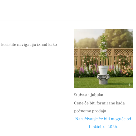
i koristite navigaciju iznad kako
Stubasta Jabuka
Cene će biti formirane kada
počnemo prodaju
Naručivanje će biti moguće od
1. oktobra 2026.