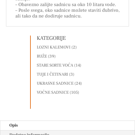
– Obavezno zalijte sadnicu sa oko 10 litara vode.
– Posle svega, oko sadnice možete staviti đubrivo,
ali tako da ne dodiruje sadnicu.
KATEGORIJE
LOZNI KALEMOVI
(2)
RUŽE
(39)
STARE SORTE VOĆA
(14)
TUJE I ČETINARI
(3)
UKRASNE SADNICE
(24)
VOĆNE SADNICE
(105)
Opis
Dodatne informacije