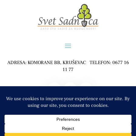
ADRESA: KOMORANE BB, KRUŠEVAC TELEFON: 0677 16
11 77
POLJOPRIVREDNO GAZDINSTVO ĐURĐEVIĆ, KOMORANE
COPYRIGHT © 2024