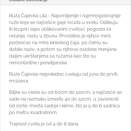
Ruža Čajevka Lila - Najomiljenije i najmnogobrojnije
ruže koje se najčešće gaje svuda u svetu. Odlikuju
ih krupni i lepo oblikovanim cvetovi, pogodni za
rezanje, rastu u žbunu. Prvobitno je njihov miris
podsećao na miris kineskog čaja, po čemu su
dobile naziv, a potom su njihove osobine menjane
daljim ukrštanjima sa ružama kao što su
remontantne i penetijanske.
Ruže Čajevke neprekidno cvetaju od juna do prvih
mrazeva.
Biljke su visine su od 60cm do 120cm, a najčešće se
sade na razmaku između 40 do 50cm, u zavisnosti
od sorte, mesta sadnje i klime, što je 5 do 6 sadnica
po metru kvadratnom.
Trajnost cveta je od 4 do 8 dana.