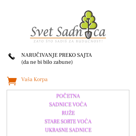
NARUČIVANJE PREKO SAJTA
(da ne bi bilo zabune)
Vaša Korpa

POČETNA
SADNICE VOĆA
RUŽE
STARE SORTE VOĆA
UKRASNE SADNICE