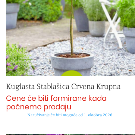
Kuglasta Stablašica Crvena Krupna
Cene će biti formirane kada
počnemo prodaju
Naručivanje će biti moguće od 1. oktobra 2026.