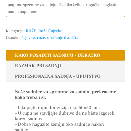
potpuno spremne za sadnju. Ukoliko želite drugačije, naglasite
nam u napomeni.
Kategorije:
RUŽE
,
Ruže Čajevke
Oznake:
čajevke
,
ruže
,
uređenje dvorišta
KAKO POSADITI SADNICU - UKRATKO
RAZMAK PRI SADNJI
PROFESIONALNA SADNJA - UPUTSTVO
Naše sadnice su spremne za sadnju, prekraćene
kako treba i sl.
– Iskopajte rupu dimenzija oko 50×50 cm.
– U rupu ne stavljajte đubrivo da ne biste izgoreli
koren sadnice.
– Dobro nagazite zemlju oko sadnice nakon
sadnje.