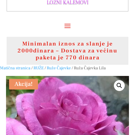
LOZNI KALEMOVI
Minimalan iznos za slanje je
2000dinara – Dostava za većinu
paketa je 770 dinara
Matična stranica
/
RUŽE
/
Ruže Čajevke
/ Ruža Čajevka Lila
Akcija!