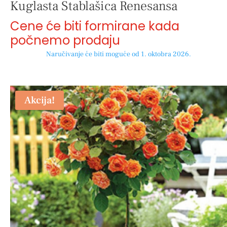
Kuglasta Stablašica Renesansa
Cene će biti formirane kada
počnemo prodaju
Naručivanje će biti moguće od 1. oktobra 2026.
Akcija!