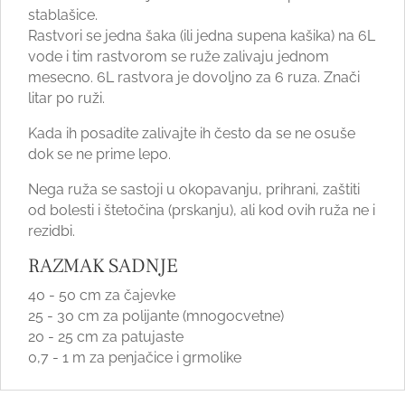
stablašice.
Rastvori se jedna šaka (ili jedna supena kašika) na 6L
vode i tim rastvorom se ruže zalivaju jednom
mesecno. 6L rastvora je dovoljno za 6 ruza. Znači
litar po ruži.
Kada ih posadite zalivajte ih često da se ne osuše
dok se ne prime lepo.
Nega ruža se sastoji u okopavanju, prihrani, zaštiti
od bolesti i štetočina (prskanju), ali kod ovih ruža ne i
rezidbi.
RAZMAK SADNJE
40 - 50 cm za čajevke
25 - 30 cm za polijante (mnogocvetne)
20 - 25 cm za patujaste
0,7 - 1 m za penjačice i grmolike