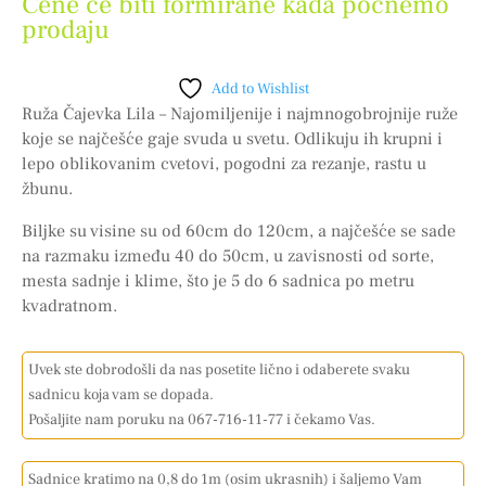
Cene će biti formirane kada počnemo
prodaju
Add to Wishlist
Ruža Čajevka Lila – Najomiljenije i najmnogobrojnije ruže
koje se najčešće gaje svuda u svetu. Odlikuju ih krupni i
lepo oblikovanim cvetovi, pogodni za rezanje, rastu u
žbunu.
Biljke su visine su od 60cm do 120cm, a najčešće se sade
na razmaku između 40 do 50cm, u zavisnosti od sorte,
mesta sadnje i klime, što je 5 do 6 sadnica po metru
kvadratnom.
Uvek ste dobrodošli da nas posetite lično i odaberete svaku
sadnicu koja vam se dopada.
Pošaljite nam poruku na 067-716-11-77 i čekamo Vas.
Sadnice kratimo na 0,8 do 1m (osim ukrasnih) i šaljemo Vam