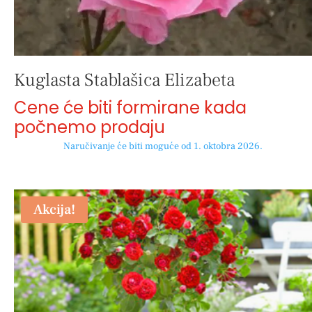
Kuglasta Stablašica Elizabeta
Cene će biti formirane kada
počnemo prodaju
Naručivanje će biti moguće od 1. oktobra 2026.
Akcija!