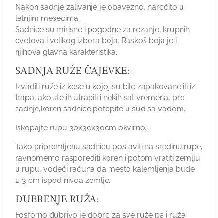
Nakon sadnje zalivanje je obavezno, naročito u
letnjim mesecima.
Sadnice su mirisne i pogodne za rezanje, krupnih
cvetova i velikog izbora boja. Raskoš boja je i
njihova glavna karakteristika.
SADNJA RUŽE ČAJEVKE:
Izvaditi ruže iz kese u kojoj su bile zapakovane ili iz
trapa, ako ste ih utrapili i nekih sat vremena, pre
sadnje,koren sadnice potopite u sud sa vodom.
Iskopajte rupu 30x30x30cm okvirno.
Tako pripremljenu sadnicu postaviti na sredinu rupe,
ravnomemo rasporediti koren i potom vratiti zemlju
u rupu, vodeći računa da mesto kalemljenja bude
2-3 cm ispod nivoa zemlje.
ĐUBRENJE RUŽA:
Fosforno đubrivo je dobro za sve ruže pa i ruže