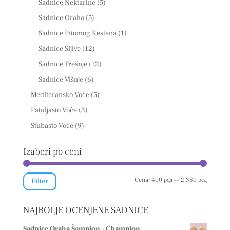
Sadnice Nektarine
(5)
Sadnice Oraha
(5)
Sadnice Pitomog Kestena
(1)
Sadnice Šljive
(12)
Sadnice Trešnje
(12)
Sadnice Višnje
(6)
Mediteransko Voće
(5)
Patuljasto Voće
(3)
Stubasto Voće
(9)
Izaberi po ceni
Minimal
Maksima
Cena:
400 рсд
—
2.380 рсд
Filter
cena
cena
NAJBOLJE OCENJENE SADNICE
Sadnice Oraha Šampion - Champion