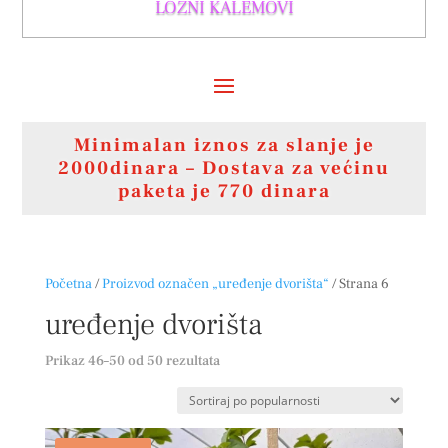
LOZNI KALEMOVI
Minimalan iznos za slanje je
2000dinara – Dostava za većinu
paketa je 770 dinara
Početna
/
Proizvod označen „uređenje dvorišta“
/ Strana 6
uređenje dvorišta
Sortirano
Prikaz 46–50 od 50 rezultata
po
popularnosti