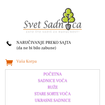
NARUČIVANJE PREKO SAJTA
(da ne bi bilo zabune)
Vaša Korpa

POČETNA
SADNICE VOĆA
RUŽE
STARE SORTE VOĆA
UKRASNE SADNICE