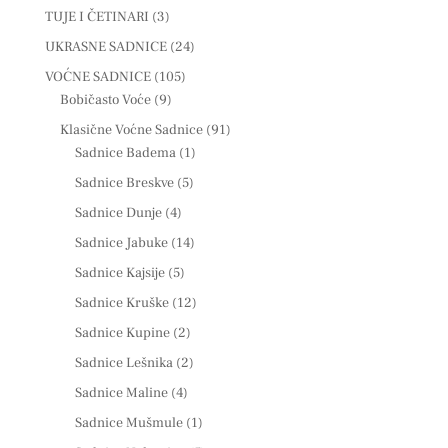
TUJE I ČETINARI
(3)
UKRASNE SADNICE
(24)
VOĆNE SADNICE
(105)
Bobičasto Voće
(9)
Klasične Voćne Sadnice
(91)
Sadnice Badema
(1)
Sadnice Breskve
(5)
Sadnice Dunje
(4)
Sadnice Jabuke
(14)
Sadnice Kajsije
(5)
Sadnice Kruške
(12)
Sadnice Kupine
(2)
Sadnice Lešnika
(2)
Sadnice Maline
(4)
Sadnice Mušmule
(1)