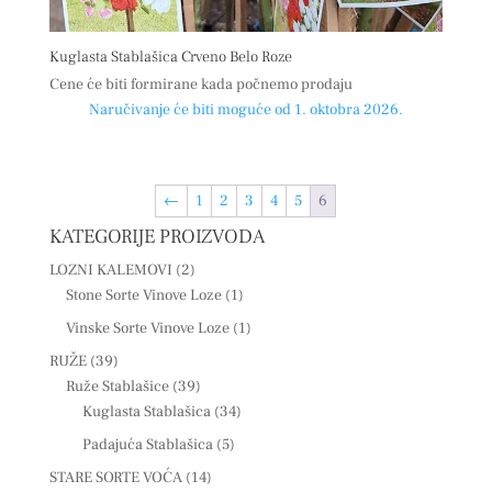
Kuglasta Stablašica Crveno Belo Roze
Cene će biti formirane kada počnemo prodaju
Naručivanje će biti moguće od 1. oktobra 2026.
←
1
2
3
4
5
6
KATEGORIJE PROIZVODA
LOZNI KALEMOVI
(2)
Stone Sorte Vinove Loze
(1)
Vinske Sorte Vinove Loze
(1)
RUŽE
(39)
Ruže Stablašice
(39)
Kuglasta Stablašica
(34)
Padajuća Stablašica
(5)
STARE SORTE VOĆA
(14)