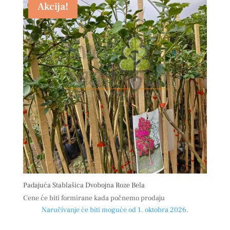
Akcija!
Padajuća Stablašica Dvobojna Roze Bela
Cene će biti formirane kada počnemo prodaju
Naručivanje će biti moguće od 1. oktobra 2026.