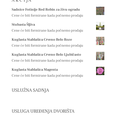
A K C I J A
Sadnice Fotinije Red Robin za živu ogradu
Cene će biti formirane kada počnemo prodaju
Stubasta Šljiva
Cene će biti formirane kada počnemo prodaju
Kuglasta Stablašica Crveno Belo Roze
Cene će biti formirane kada počnemo prodaju
Kuglasta Stablašica Crveno Belo Ljubičasto
Cene će biti formirane kada počnemo prodaju
Kuglasta Stablašica Magenta
Cene će biti formirane kada počnemo prodaju
USLUŽNA SADNJA
USLUGA UREĐENJA DVORIŠTA