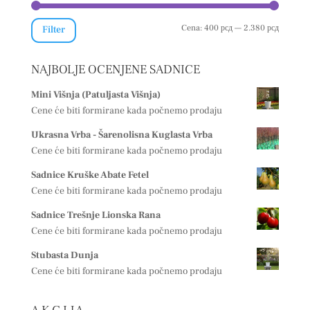
Minimal
Maksima
Cena:
400 рсд
—
2.380 рсд
Filter
cena
cena
NAJBOLJE OCENJENE SADNICE
Mini Višnja (Patuljasta Višnja)
Cene će biti formirane kada počnemo prodaju
Ukrasna Vrba - Šarenolisna Kuglasta Vrba
Cene će biti formirane kada počnemo prodaju
Sadnice Kruške Abate Fetel
Cene će biti formirane kada počnemo prodaju
Sadnice Trešnje Lionska Rana
Cene će biti formirane kada počnemo prodaju
Stubasta Dunja
Cene će biti formirane kada počnemo prodaju