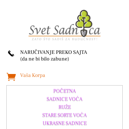
NARUČIVANJE PREKO SAJTA
(da ne bi bilo zabune)
Vaša Korpa

POČETNA
SADNICE VOĆA
RUŽE
STARE SORTE VOĆA
UKRASNE SADNICE