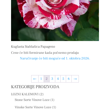
Kuglasta Stablašica Papageno
Cene će biti formirane kada počnemo prodaju
Naručivanje će biti moguće od 1. oktobra 2026.
←
1
2
3
4
5
6
→
KATEGORIJE PROIZVODA
LOZNI KALEMOVI
(2)
Stone Sorte Vinove Loze
(1)
Vinske Sorte Vinove Loze
(1)