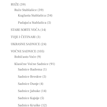
RUŽE
(39)
Ruže Stablašice
(39)
Kuglasta Stablašica
(34)
Padajuća Stablašica
(5)
STARE SORTE VOĆA
(14)
TUJE I ČETINARI
(3)
UKRASNE SADNICE
(24)
VOĆNE SADNICE
(105)
Bobičasto Voće
(9)
Klasične Voćne Sadnice
(91)
Sadnice Badema
(1)
Sadnice Breskve
(5)
Sadnice Dunje
(4)
Sadnice Jabuke
(14)
Sadnice Kajsije
(5)
Sadnice Kruške
(12)