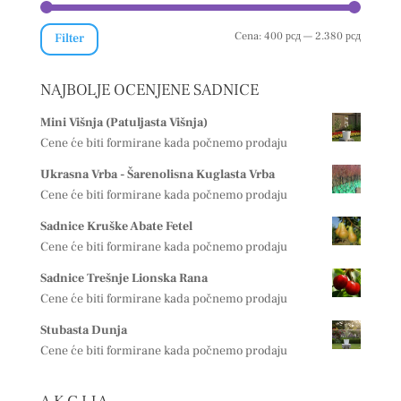
Minimal
Maksima
Cena:
400 рсд
—
2.380 рсд
Filter
cena
cena
NAJBOLJE OCENJENE SADNICE
Mini Višnja (Patuljasta Višnja)
Cene će biti formirane kada počnemo prodaju
Ukrasna Vrba - Šarenolisna Kuglasta Vrba
Cene će biti formirane kada počnemo prodaju
Sadnice Kruške Abate Fetel
Cene će biti formirane kada počnemo prodaju
Sadnice Trešnje Lionska Rana
Cene će biti formirane kada počnemo prodaju
Stubasta Dunja
Cene će biti formirane kada počnemo prodaju