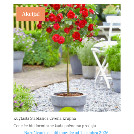
Akcija!
Kuglasta Stablašica Crvena Krupna
Cene će biti formirane kada počnemo prodaju
Naručivanje će biti moguće od 1. oktobra 2026.