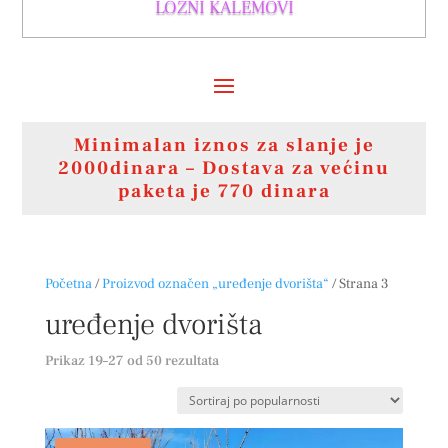
LOZNI KALEMOVI
Minimalan iznos za slanje je
2000dinara – Dostava za većinu
paketa je 770 dinara
Početna
/
Proizvod označen „uređenje dvorišta“
/ Strana 3
uređenje dvorišta
Sortirano
Prikaz 19–27 od 50 rezultata
po
popularnosti