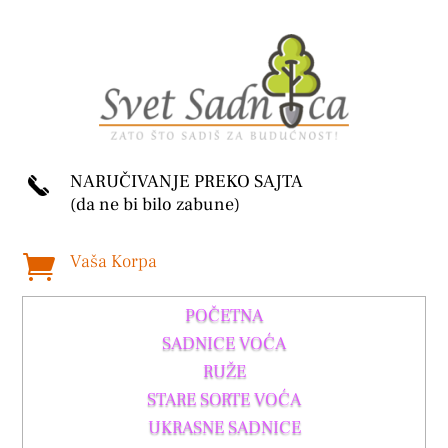
NARUČIVANJE PREKO SAJTA
(da ne bi bilo zabune)
Vaša Korpa

POČETNA
SADNICE VOĆA
RUŽE
STARE SORTE VOĆA
UKRASNE SADNICE