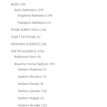
RUŽE
(39)
Ruže Stablašice
(39)
Kuglasta Stablašica
(34)
Padajuća Stablašica
(5)
STARE SORTE VOĆA
(14)
TUJE I ČETINARI
(3)
UKRASNE SADNICE
(24)
VOĆNE SADNICE
(105)
Bobičasto Voće
(9)
Klasične Voćne Sadnice
(91)
Sadnice Badema
(1)
Sadnice Breskve
(5)
Sadnice Dunje
(4)
Sadnice Jabuke
(14)
Sadnice Kajsije
(5)
Sadnice Kruške
(12)