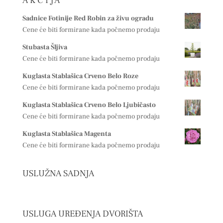
A K C I J A
Sadnice Fotinije Red Robin za živu ogradu
Cene će biti formirane kada počnemo prodaju
Stubasta Šljiva
Cene će biti formirane kada počnemo prodaju
Kuglasta Stablašica Crveno Belo Roze
Cene će biti formirane kada počnemo prodaju
Kuglasta Stablašica Crveno Belo Ljubičasto
Cene će biti formirane kada počnemo prodaju
Kuglasta Stablašica Magenta
Cene će biti formirane kada počnemo prodaju
USLUŽNA SADNJA
USLUGA UREĐENJA DVORIŠTA