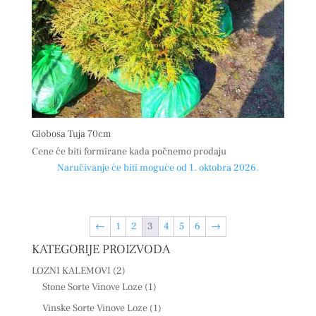
Globosa Tuja 70cm
Cene će biti formirane kada počnemo prodaju
Naručivanje će biti moguće od 1. oktobra 2026.
←
1
2
3
4
5
6
→
KATEGORIJE PROIZVODA
LOZNI KALEMOVI
(2)
Stone Sorte Vinove Loze
(1)
Vinske Sorte Vinove Loze
(1)