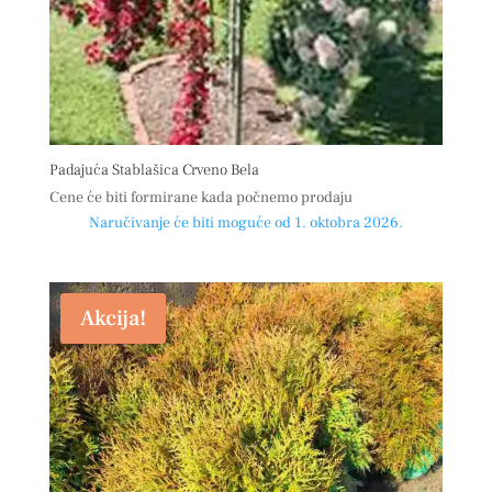
Padajuća Stablašica Crveno Bela
Cene će biti formirane kada počnemo prodaju
Naručivanje će biti moguće od 1. oktobra 2026.
Akcija!