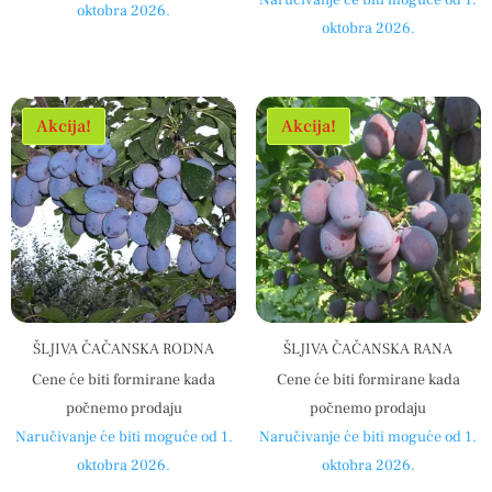
Naručivanje će biti moguće od 1.
oktobra 2026.
oktobra 2026.
Akcija!
Akcija!
ŠLJIVA ČAČANSKA RODNA
ŠLJIVA ČAČANSKA RANA
Cene će biti formirane kada
Cene će biti formirane kada
počnemo prodaju
počnemo prodaju
Naručivanje će biti moguće od 1.
Naručivanje će biti moguće od 1.
oktobra 2026.
oktobra 2026.