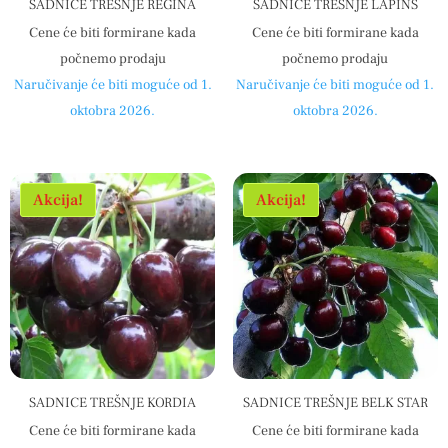
SADNICE TREŠNJE REGINA
SADNICE TREŠNJE LAPINS
Cene će biti formirane kada
Cene će biti formirane kada
počnemo prodaju
počnemo prodaju
Naručivanje će biti moguće od 1.
Naručivanje će biti moguće od 1.
oktobra 2026.
oktobra 2026.
Akcija!
Akcija!
SADNICE TREŠNJE KORDIA
SADNICE TREŠNJE BELK STAR
Cene će biti formirane kada
Cene će biti formirane kada