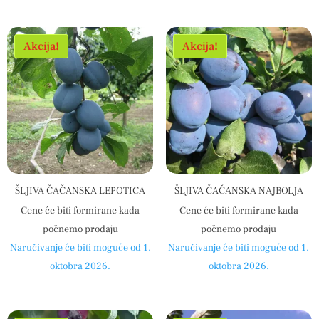
Akcija!
Akcija!
ŠLJIVA ČAČANSKA LEPOTICA
ŠLJIVA ČAČANSKA NAJBOLJA
Cene će biti formirane kada
Cene će biti formirane kada
počnemo prodaju
počnemo prodaju
Naručivanje će biti moguće od 1.
Naručivanje će biti moguće od 1.
oktobra 2026.
oktobra 2026.