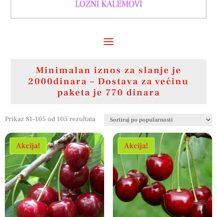
LOZNI KALEMOVI
Minimalan iznos za slanje je
2000dinara – Dostava za većinu
paketa je 770 dinara
Sortirano
Prikaz 81–105 od 105 rezultata
po
popularnosti
Akcija!
Akcija!