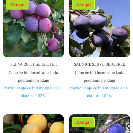
Akcija!
Akcija!
ŠLJIVA RUTH GERŠTETER
SADNICE ŠLJIVE BLUEFREE
Cene će biti formirane kada
Cene će biti formirane kada
počnemo prodaju
počnemo prodaju
Naručivanje će biti moguće od 1.
Naručivanje će biti moguće od 1.
oktobra 2026.
oktobra 2026.
Akcija!