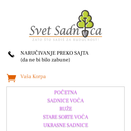
NARUČIVANJE PREKO SAJTA
(da ne bi bilo zabune)
Vaša Korpa

POČETNA
SADNICE VOĆA
RUŽE
STARE SORTE VOĆA
UKRASNE SADNICE