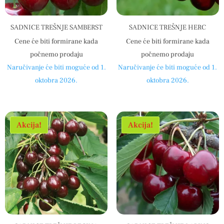
SADNICE TREŠNJE SAMBERST
SADNICE TREŠNJE HERC
Cene će biti formirane kada
Cene će biti formirane kada
počnemo prodaju
počnemo prodaju
Naručivanje će biti moguće od 1.
Naručivanje će biti moguće od 1.
oktobra 2026.
oktobra 2026.
Akcija!
Akcija!