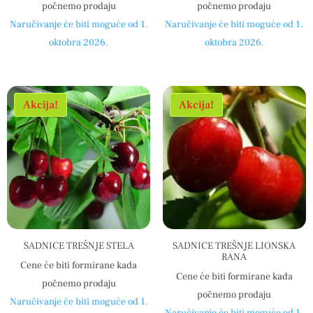
počnemo prodaju
počnemo prodaju
Naručivanje će biti moguće od 1.
Naručivanje će biti moguće od 1.
oktobra 2026.
oktobra 2026.
Akcija!
Akcija!
SADNICE TREŠNJE STELA
SADNICE TREŠNJE LIONSKA
RANA
Cene će biti formirane kada
Cene će biti formirane kada
počnemo prodaju
počnemo prodaju
Naručivanje će biti moguće od 1.