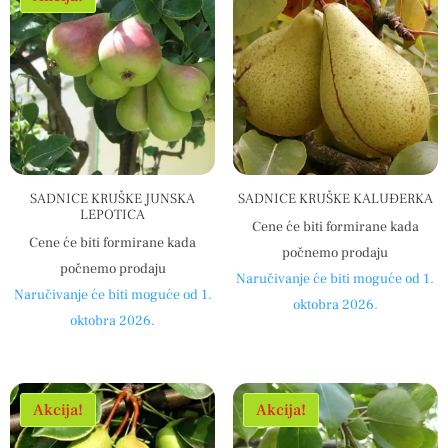
SADNICE KRUŠKE JUNSKA
SADNICE KRUŠKE KALUĐERKA
LEPOTICA
Cene će biti formirane kada
Cene će biti formirane kada
počnemo prodaju
počnemo prodaju
Naručivanje će biti moguće od 1.
Naručivanje će biti moguće od 1.
oktobra 2026.
oktobra 2026.
Akcija!
Akcija!