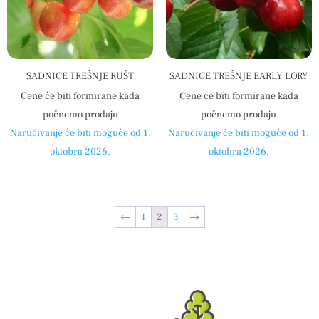
SADNICE TREŠNJE RUŠT
SADNICE TREŠNJE EARLY LORY
Cene će biti formirane kada
Cene će biti formirane kada
počnemo prodaju
počnemo prodaju
Naručivanje će biti moguće od 1.
Naručivanje će biti moguće od 1.
oktobra 2026.
oktobra 2026.
←
1
2
3
→