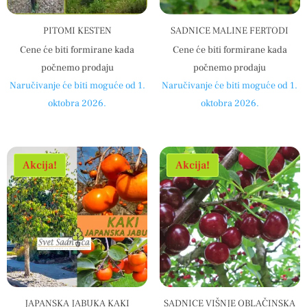
PITOMI KESTEN
SADNICE MALINE FERTODI
Cene će biti formirane kada
Cene će biti formirane kada
počnemo prodaju
počnemo prodaju
Naručivanje će biti moguće od 1.
Naručivanje će biti moguće od 1.
oktobra 2026.
oktobra 2026.
Akcija!
Akcija!
JAPANSKA JABUKA KAKI
SADNICE VIŠNJE OBLAČINSKA