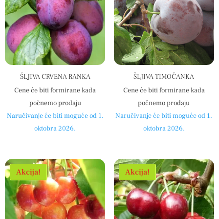
ŠLJIVA CRVENA RANKA
ŠLJIVA TIMOČANKA
Cene će biti formirane kada
Cene će biti formirane kada
počnemo prodaju
počnemo prodaju
Naručivanje će biti moguće od 1.
Naručivanje će biti moguće od 1.
oktobra 2026.
oktobra 2026.
Akcija!
Akcija!