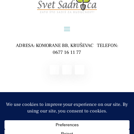
ADRESA: KOMORANE BB, KRUŠEVAC TELEFON:
0677 16 11 77
POLJOPRIVREDNO GAZDINSTVO ĐURĐEVIĆ,
KOMORANE COPYRIGHT © 2024