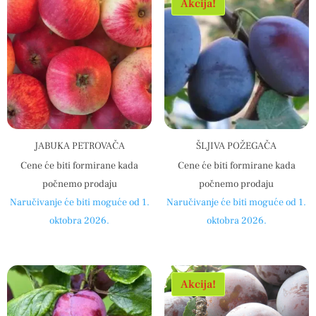
Akcija!
JABUKA PETROVAČA
ŠLJIVA POŽEGAČA
Cene će biti formirane kada
Cene će biti formirane kada
počnemo prodaju
počnemo prodaju
Naručivanje će biti moguće od 1.
Naručivanje će biti moguće od 1.
oktobra 2026.
oktobra 2026.
Akcija!