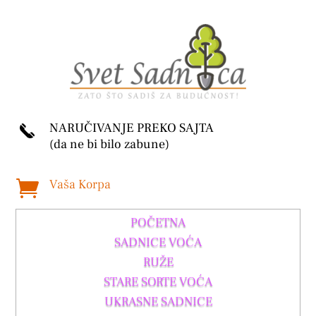
NARUČIVANJE PREKO SAJTA
(da ne bi bilo zabune)
Vaša Korpa

POČETNA
SADNICE VOĆA
RUŽE
STARE SORTE VOĆA
UKRASNE SADNICE