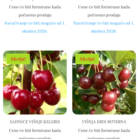
Cene će biti formirane kada
Cene će biti formirane kada
počnemo prodaju
počnemo prodaju
Naručivanje će biti moguće od 1.
Naručivanje će biti moguće od 1.
oktobra 2026.
oktobra 2026.
Akcija!
Akcija!
SADNICE VIŠNJE KELERIS
VIŠNJA ERDI BUTERNA
Cene će biti formirane kada
Cene će biti formirane kada
počnemo prodaju
počnemo prodaju