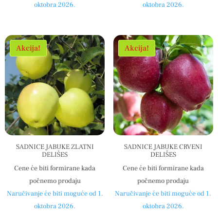
oktobra 2026.
oktobra 2026.
Akcija!
Akcija!
SADNICE JABUKE ZLATNI
SADNICE JABUKE CRVENI
DELIŠES
DELIŠES
Cene će biti formirane kada
Cene će biti formirane kada
počnemo prodaju
počnemo prodaju
Naručivanje će biti moguće od 1.
Naručivanje će biti moguće od 1.
oktobra 2026.
oktobra 2026.